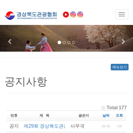
Toggl
naviga
Previous
Nex
메뉴보기
공지사항
Total 177
번호
제 목
글쓴이
날짜
조회
공지
제29회 경상북도관광기념품공모전 결과발표
사무국
08-06
108