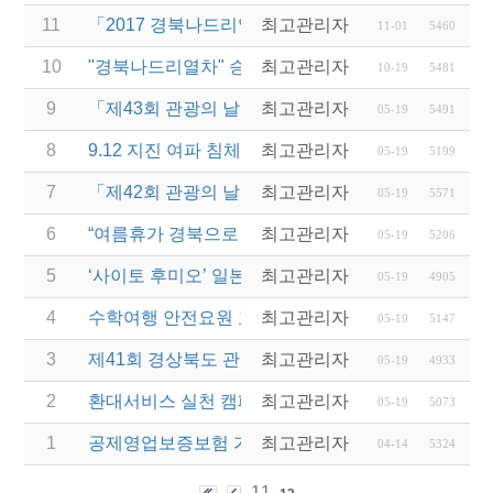
11
「2017 경북나드리열차 전담여행사 운영」 모집 공
최고관리자
11-01
5460
10
"경북나드리열차" 승무원 계약직 근로자 모집
최고관리자
10-19
5481
9
「제43회 관광의 날 기념식」개최(최초게시일 2016-10
최고관리자
05-19
5491
8
9.12 지진 여파 침체된 관광산업 회복을 위한 대국민
최고관리자
05-19
5199
7
「제42회 관광의 날 기념식」개최(최초게시일 2015-09
최고관리자
05-19
5571
6
“여름휴가 경북으로 오세요~!” 서울역 경북관광 홍보
최고관리자
05-19
5206
5
‘사이토 후미오’ 일본 닛코시장 협회 친선방문(최초게
최고관리자
05-19
4905
4
수학여행 안전요원 교육(현장체험학습 안전과정) 실시
최고관리자
05-19
5147
3
제41회 경상북도 관광의 날 기념식 개최(최초게시일 201
최고관리자
05-19
4933
2
환대서비스 실천 캠페인 TV자막광고 시행(최초게시일 2
최고관리자
05-19
5073
1
공제영업보증보험 가입금액 및 업무처리규정 변경 
최고관리자
04-14
5324
11