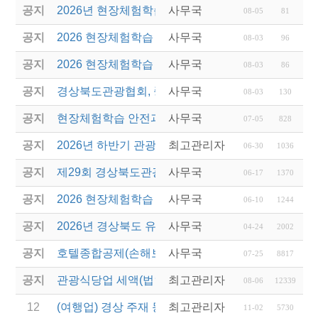
공지
2026년 현장체험학습 안전과정(신규.재강습) 교육생
사무국
08-05
81
공지
2026 현장체험학습 안전과정 교육(신규. 재강습) 수
사무국
08-03
96
공지
2026 현장체험학습 안전과정(신규. 재강습) 교육 성
사무국
08-03
86
공지
경상북도관광협회, 중국 단동 해외여행상품 개발 팸
사무국
08-03
130
공지
현장체험학습 안전과정(신규/재강습) 안내
사무국
07-05
828
공지
2026년 하반기 관광진흥개발기금 융자 시행 안내
최고관리자
06-30
1036
공지
제29회 경상북도관광기념품공모전 개최
사무국
06-17
1370
공지
2026 현장체험학습 안전과정(신규.재강습)
사무국
06-10
1244
공지
2026년 경상북도 유니크베뉴를 활용한 MICE행사 
사무국
04-24
2002
공지
호텔종합공제(손해보험) 서비스 안내
사무국
07-25
8817
공지
관광식당업 세액(법인세 및 소득세)감면 제도 안내
최고관리자
08-06
12339
12
(여행업) 경상 주재 몽골영사관 비자센터 개관 안내
최고관리자
11-02
5730