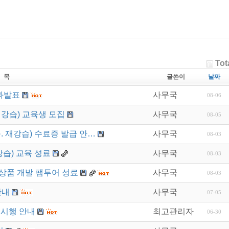
Tot
 목
글쓴이
날짜
과발표
사무국
08-06
재강습) 교육생 모집
사무국
08-05
. 재강습) 수료증 발급 안…
사무국
08-03
강습) 교육 성료
사무국
08-03
상품 개발 팸투어 성료
사무국
08-03
안내
사무국
07-05
 시행 안내
최고관리자
06-30