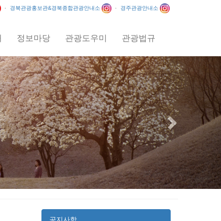
·
경북관광홍보관&경북종합관광안내소
·
경주관광안내소
내
정보마당
관광도우미
관광법규
Next
공지사항