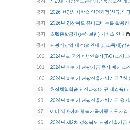
공지
제29회 경상북도관광기념품공모전 개
공지
2026 현장체험학습 안전과정(신규.재강
공지
2026년 경상북도 유니크베뉴를 활용한 
공지
호텔종합공제(손해보험) 서비스 안내
공지
관광식당업 세액(법인세 및 소득세)감면
102
2024년도 국외여행인솔자(T/C) 소양교
101
2024년 하반기 관광기금 융자 예산 소
100
2024년 하반기 관광진흥개발기금 7월 
99
현장체험학습 안전과정(신규.재강습) 교
98
2024년 하반기 관광진흥개발기금 융
97
예비 엄마아빠 행복가족여행 지원사업
96
2024년 제2차 경상북도 관광진흥기금