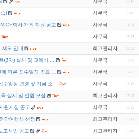
최
사무국
06-17
습)
사무국
06-10
MICE행사 개최 지원 공고
사무국
04-24
사무국
07-25
 제도 안내
최고관리자
08-06
육(3차) 실시 및 교육비 …
사무국
07-29
진에 따른 접수일정 종료 …
사무국
07-26
접수일정 변경 및 기금 소…
사무국
07-15
육 실시 및 인원 모집
최고관리자
07-02
지지원지침 공고
사무국
06-25
 전담여행사 선정
최고관리자
06-21
 보조사업 공고
최고관리자
06-12