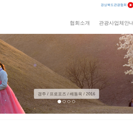
경상북도관광협회
협회소개
관광사업체안
경주 / 프로포즈 / 배동욱 / 2016