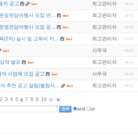
융자 공고
최고관리자
06-12
 운영전담여행사 모집 연…
최고관리자
06-12
 운영전담여행사 모집 공…
최고관리자
06-03
육(2차) 실시 및 교육비 지…
최고관리자
05-07
사무국
04-23
수상작 발표
최고관리자
04-17
참여 사업체 모집 공고
사무국
04-16
상자 추천 공고 알림(별첨서…
최고관리자
04-15
2
3
4
5
7
8
9
10
6
and
or