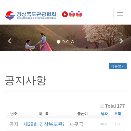
Toggl
naviga
Previous
Nex
메뉴보기
공지사항
Total 177
번호
제 목
글쓴이
날짜
조회
공지
제29회 경상북도관광기념품공모전 결과발표
사무국
08-06
158