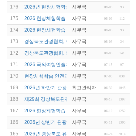
176
2026년 현장체험학습 안전과정(신규.재강습) 교육생
사무국
08-05
93
175
2026 현장체험학습 안전과정 교육(신규. 재강습) 수
사무국
08-03
112
174
2026 현장체험학습 안전과정(신규. 재강습) 교육 성
사무국
08-03
93
173
경상북도관광협회, 현장체험학습 안전과정 교육 성
사무국
08-03
24
172
경상북도관광협회, 중국 단동 해외여행상품 개발 팸
사무국
08-03
141
171
2026 국외여행인솔자 소양과정 연간 일정 안내
사무국
07-15
97
170
현장체험학습 안전과정(신규/재강습) 안내
사무국
07-05
838
169
2026년 하반기 관광진흥개발기금 융자 시행 안내
최고관리자
06-30
1045
168
제29회 경상북도관광기념품공모전 개최
사무국
06-17
1397
167
2026 현장체험학습 안전과정(신규.재강습)
사무국
06-10
1252
166
2026년 상반기 관광진흥기금 스타트업 지원
사무국
05-11
1305
165
2026년 경상북도 유니크베뉴를 활용한 MICE행사 
사무국
04-24
2014