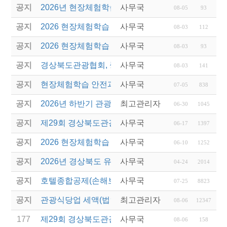
공지
2026년 현장체험학습 안전과정(신규.재강습) 교육생
사무국
08-05
93
공지
2026 현장체험학습 안전과정 교육(신규. 재강습) 수
사무국
08-03
112
공지
2026 현장체험학습 안전과정(신규. 재강습) 교육 성
사무국
08-03
93
공지
경상북도관광협회, 중국 단동 해외여행상품 개발 팸
사무국
08-03
141
공지
현장체험학습 안전과정(신규/재강습) 안내
사무국
07-05
838
공지
2026년 하반기 관광진흥개발기금 융자 시행 안내
최고관리자
06-30
1045
공지
제29회 경상북도관광기념품공모전 개최
사무국
06-17
1397
공지
2026 현장체험학습 안전과정(신규.재강습)
사무국
06-10
1252
공지
2026년 경상북도 유니크베뉴를 활용한 MICE행사 
사무국
04-24
2014
공지
호텔종합공제(손해보험) 서비스 안내
사무국
07-25
8823
공지
관광식당업 세액(법인세 및 소득세)감면 제도 안내
최고관리자
08-06
12347
177
제29회 경상북도관광기념품공모전 결과발표
사무국
08-06
158