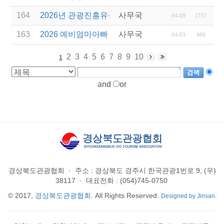
164
2026년 관광진흥유공자 정부포상 대상자 추천
사무국
04-09
1757
163
2026 예비엄마아빠 행복가족여행 전담여행사 선정
사무국
04-03
480
2
3
4
5
6
7
8
9
10
1
and
or
경상북도관광협회
·
주소 : 경상북도 경주시 한국관광1번로 9, (우)
38117
·
대표전화 : (054)745-0750
© 2017,
경상북도관광협회
. All Rights Reserved.
Designed by Jinsan.