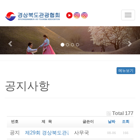
Toggl
naviga
Previous
Nex
메뉴보기
공지사항
Total 177
번호
제 목
글쓴이
날짜
조회
공지
제29회 경상북도관광기념품공모전 결과발표
사무국
08-06
166