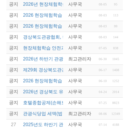
공지
2026년 현장체험학습 안전과정(신규.재강습) 교육생
사무국
08-05
95
공지
2026 현장체험학습 안전과정 교육(신규. 재강습) 수
사무국
08-03
113
공지
2026 현장체험학습 안전과정(신규. 재강습) 교육 성
사무국
08-03
99
공지
경상북도관광협회, 중국 단동 해외여행상품 개발 팸
사무국
08-03
144
공지
현장체험학습 안전과정(신규/재강습) 안내
사무국
07-05
838
공지
2026년 하반기 관광진흥개발기금 융자 시행 안내
최고관리자
06-30
1045
공지
제29회 경상북도관광기념품공모전 개최
사무국
06-17
1408
공지
2026 현장체험학습 안전과정(신규.재강습)
사무국
06-10
1252
공지
2026년 경상북도 유니크베뉴를 활용한 MICE행사 
사무국
04-24
2014
공지
호텔종합공제(손해보험) 서비스 안내
사무국
07-25
8823
공지
관광식당업 세액(법인세 및 소득세)감면 제도 안내
최고관리자
08-06
12349
27
2025년도 하반기 관광진흥개발기금 융자 설명회 실시
사무국
07-14
4188