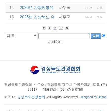
14
2026년 관광진흥유공자 정부포상 대상자 추천
사무국
04-09
1758
13
2026년 경상북도 유니크베뉴를 활용한 MICE행사 
사무국
04-24
2014
12
11
and
or
경상북도관광협회
·
주소 : 경상북도 경주시 한국관광1번로 9, (우)
38117
·
대표전화 : (054)745-0750
© 2017,
경상북도관광협회
. All Rights Reserved.
Designed by Jinsan.