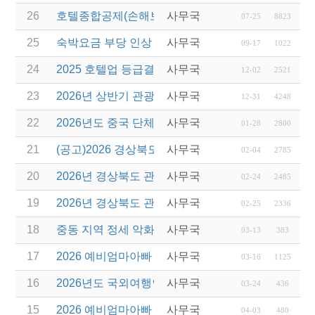
26
호텔종합공제(손해보험) 서비스 안내
사무국
07-25
8823
25
숙박요금 부당 인상 방지를 위한 협조 안내
사무국
09-17
1022
24
2025 호텔업 등급결정 제도 설명회 개최 안내
사무국
12-02
2521
23
2026년 상반기 관광진흥개발기금 융자 시행 안내
사무국
12-31
4248
22
2026년도 중국 단체관광객 유치 전담여행사 신규지
사무국
01-28
2800
21
(공고)2026 경상북도 관광서비스 시설환경개선사업
사무국
02-04
2785
20
2026년 경상북도 관광진흥기금 보조사업 모집 공고(
사무국
02-24
2485
19
2026년 경상북도 관광진흥기금 우수기업 레벨업(Leve
사무국
02-25
2336
18
중동 지역 정세 악화에 따른 여행 자제 및 안전관리
사무국
03-13
383
17
2026 예비엄마아빠 행복가족여행 지원사업 전담여행
사무국
03-16
1125
16
2026년도 국외여행인솔자(T/C) 소양교육(1차) 실시
사무국
03-24
436
15
2026 예비엄마아빠 행복가족여행 전담여행사 선정
사무국
04-03
480