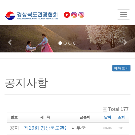
Toggl
naviga
Previous
Nex
메뉴보기
공지사항
Total 177
번호
제 목
글쓴이
날짜
조회
공지
제29회 경상북도관광기념품공모전 결과발표
사무국
08-06
201