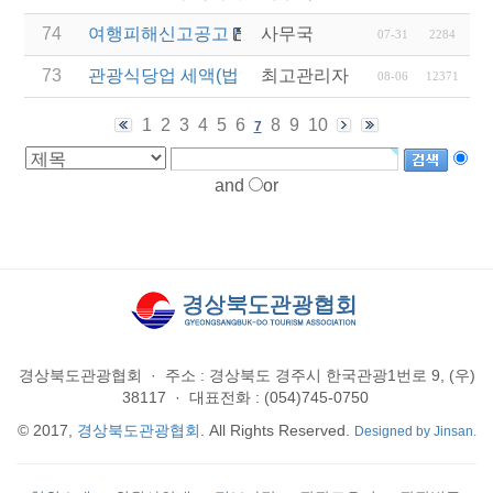
74
여행피해신고공고
사무국
07-31
2284
73
관광식당업 세액(법인세 및 소득세)감면 제도 안내
최고관리자
08-06
12371
1
2
3
4
5
6
8
9
10
7
and
or
경상북도관광협회
·
주소 : 경상북도 경주시 한국관광1번로 9, (우)
38117
·
대표전화 : (054)745-0750
© 2017,
경상북도관광협회
. All Rights Reserved.
Designed by Jinsan.