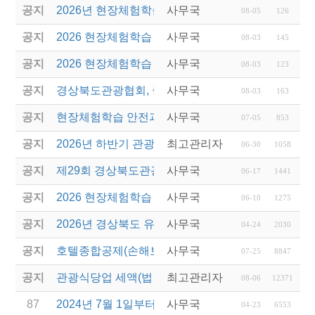
공지
2026년 현장체험학습 안전과정(신규.재강습) 교육생
사무국
08-05
126
공지
2026 현장체험학습 안전과정 교육(신규. 재강습) 수
사무국
08-03
145
공지
2026 현장체험학습 안전과정(신규. 재강습) 교육 성
사무국
08-03
123
공지
경상북도관광협회, 중국 단동 해외여행상품 개발 팸
사무국
08-03
163
공지
현장체험학습 안전과정(신규/재강습) 안내
사무국
07-05
853
공지
2026년 하반기 관광진흥개발기금 융자 시행 안내
최고관리자
06-30
1058
공지
제29회 경상북도관광기념품공모전 개최
사무국
06-17
1441
공지
2026 현장체험학습 안전과정(신규.재강습)
사무국
06-10
1275
공지
2026년 경상북도 유니크베뉴를 활용한 MICE행사 
사무국
04-24
2030
공지
호텔종합공제(손해보험) 서비스 안내
사무국
07-25
8847
공지
관광식당업 세액(법인세 및 소득세)감면 제도 안내
최고관리자
08-06
12371
87
2024년 7월 1일부터 출국납부금 인하
사무국
04-23
6553