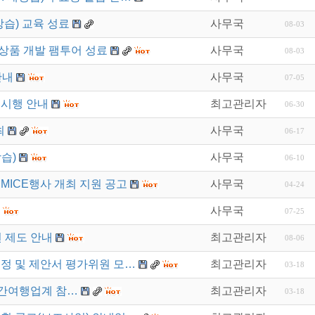
강습) 교육 성료
사무국
08-03
상품 개발 팸투어 성료
사무국
08-03
안내
사무국
07-05
 시행 안내
최고관리자
06-30
최
사무국
06-17
습)
사무국
06-10
MICE행사 개최 지원 공고
사무국
04-24
사무국
07-25
 제도 안내
최고관리자
08-06
선정 및 제안서 평가위원 모…
최고관리자
03-18
 민간여행업계 참…
최고관리자
03-18