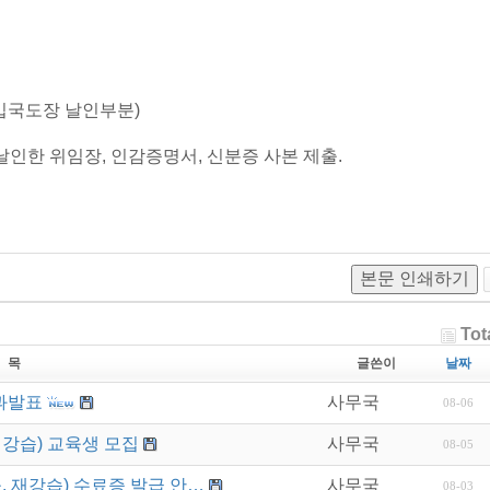
입국도장 날인부분)
날인한 위임장, 인감증명서, 신분증 사본 제출.
본문 인쇄하기
Tot
 목
글쓴이
날짜
과발표
사무국
08-06
재강습) 교육생 모집
사무국
08-05
. 재강습) 수료증 발급 안…
사무국
08-03