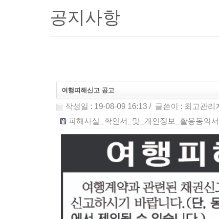
공지사항
여행피해신고 공고
작성일 : 19-08-09 16:13
/ 글쓴이 :
최고관리
피해사실_확인서_및_개인정보_활용동의서,위임장