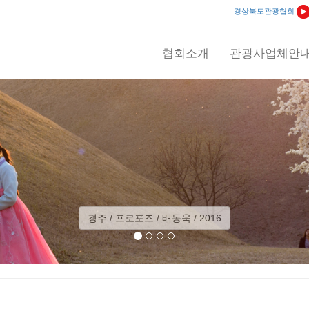
경상북도관광협회
협회소개
관광사업체안
예천 / 회룡포 일출 / 이상익 / 2012