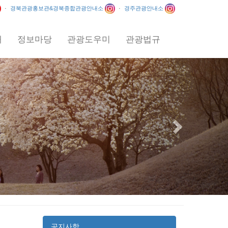
·
경북관광홍보관&경북종합관광안내소
·
경주관광안내소
내
정보마당
관광도우미
관광법규
Next
공지사항