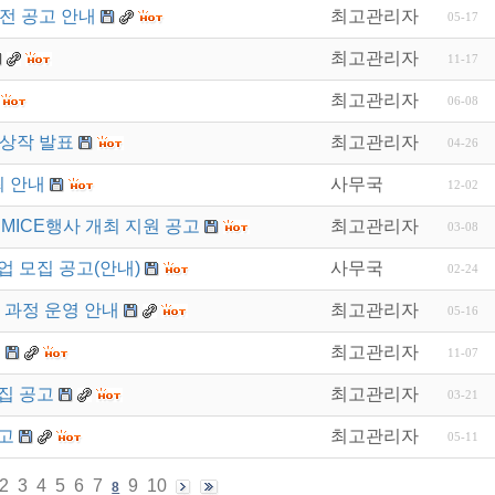
모전 공고 안내
최고관리자
05-17
최고관리자
11-17
최고관리자
06-08
수상작 발표
최고관리자
04-26
최 안내
사무국
12-02
MICE행사 개최 지원 공고
최고관리자
03-08
업 모집 공고(안내)
사무국
02-24
기 과정 운영 안내
최고관리자
05-16
내
최고관리자
11-07
집 공고
최고관리자
03-21
고
최고관리자
05-11
2
3
4
5
6
7
9
10
8