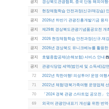
공지
경상북도관광협회, 중국 단동 해외여행
공지
현장체험학습 안전과정(신규/재강습) 
공지
2026년 하반기 관광진흥개발기금 융자
공지
제29회 경상북도관광기념품공모전 개
공지
2026 현장체험학습 안전과정(신규.재강
공지
2026년 경상북도 유니크베뉴를 활용한 
공지
호텔종합공제(손해보험) 서비스 안내
공지
관광식당업 세액(법인세 및 소득세)감면
72
2022년 착한여행! 의성투어! 운영 여행
71
2022년 체험!경북가족여행 운영업체 
70
「2024 경북 관광 스타트업 공모전」 
69
외국어 관광안내표기 개선을 위한 번역