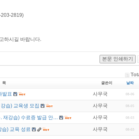
03-2819)
참고하시길 바랍니다.
본문 인쇄하기
Tot
 목
글쓴이
날짜
과발표
사무국
08-06
재강습) 교육생 모집
사무국
08-05
. 재강습) 수료증 발급 안…
사무국
08-03
강습) 교육 성료
사무국
08-03