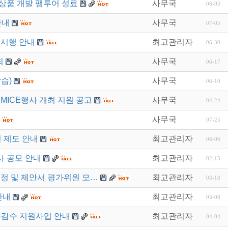
상품 개발 팸투어 성료
사무국
08-03
안내
사무국
07-05
 시행 안내
최고관리자
06-30
최
사무국
06-17
습)
사무국
06-10
MICE행사 개최 지원 공고
사무국
04-24
사무국
07-25
 제도 안내
최고관리자
08-06
사 공모 안내
최고관리자
02-15
선정 및 제안서 평가위원 모…
최고관리자
03-18
안내
최고관리자
03-08
·감수 지원사업 안내
최고관리자
04-04