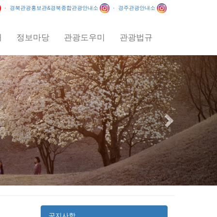
·
경북관광홍보관&경북종합관광안내소
·
경주관광안내소
내
정보마당
관광도우미
관광법규
Next
공지사항