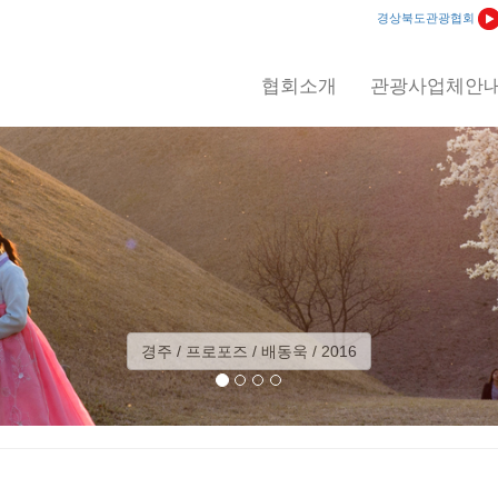
경상북도관광협회
협회소개
관광사업체안
경주 / 프로포즈 / 배동욱 / 2016