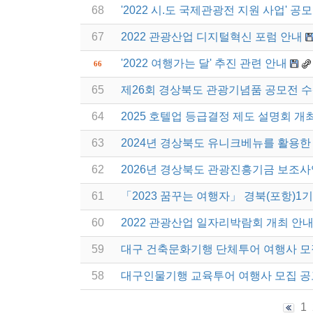
68
'2022 시.도 국제관광전 지원 사업' 공
67
2022 관광산업 디지털혁신 포럼 안내
'2022 여행가는 달' 추진 관련 안내
66
65
제26회 경상북도 관광기념품 공모전 
64
2025 호텔업 등급결정 제도 설명회 개
63
2024년 경상북도 유니크베뉴를 활용한 
62
2026년 경상북도 관광진흥기금 보조사
61
「2023 꿈꾸는 여행자」 경북(포항)1
60
2022 관광산업 일자리박람회 개최 안
59
대구 건축문화기행 단체투어 여행사 모
58
대구인물기행 교육투어 여행사 모집 공
1