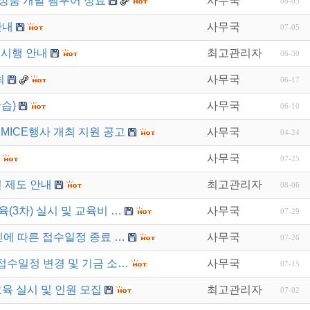
상품 개발 팸투어 성료
사무국
08-03
안내
사무국
07-05
 시행 안내
최고관리자
06-30
최
사무국
06-17
습)
사무국
06-10
MICE행사 개최 지원 공고
사무국
04-24
사무국
07-25
 제도 안내
최고관리자
08-06
육(3차) 실시 및 교육비 …
사무국
07-29
진에 따른 접수일정 종료 …
사무국
07-26
접수일정 변경 및 기금 소…
사무국
07-15
육 실시 및 인원 모집
최고관리자
07-02