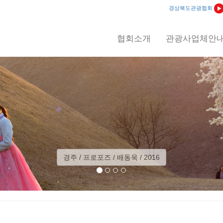
경상북도관광협회
협회소개
관광사업체안
예천 / 회룡포 일출 