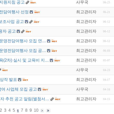
지지원지침 공고
사무국
06-25
 전담여행사 선정
최고관리자
06-21
 보조사업 공고
최고관리자
06-12
융자 공고
최고관리자
06-12
 운영전담여행사 모집 연…
최고관리자
06-12
 운영전담여행사 모집 공…
최고관리자
06-03
육(2차) 실시 및 교육비 지…
최고관리자
05-07
사무국
04-23
수상작 발표
최고관리자
04-17
참여 사업체 모집 공고
사무국
04-16
상자 추천 공고 알림(별첨서…
최고관리자
04-15
2
3
4
5
7
8
9
10
6