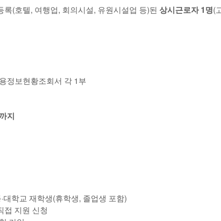
등록(호텔, 여행업, 회의시설, 유원시설업 등)된
상시근로자 1명
(
용정보현황조회서 각 1부
일 까지
는
등·대학교 재학생(휴학생, 졸업생 포함)
직접 지원 신청