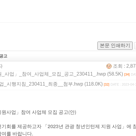
본문 인쇄하기
 공고
자
조회 : 2,8
업」_참여_사업체_모집_공고_230411_.hwp (58.5K)
[34]
DA
행지침_230411_최종__첨부.hwp (118.0K)
[32]
DATE : 2023-04-
」참여 사업체 모집 공고(안)
회를 제공하고자 「2023년 관광 청년인턴제 지원 사업」에 
참여를 바랍니다.