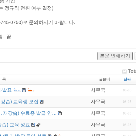
보험 가입
또는 정규직 전환 여부 결정)
45-0750)로 문의하시기 바랍니다.
. 끝.
본문 인쇄하기
Tot
 목
글쓴이
날짜
과발표
사무국
08-06
재강습) 교육생 모집
사무국
08-05
. 재강습) 수료증 발급 안…
사무국
08-03
강습) 교육 성료
사무국
08-03