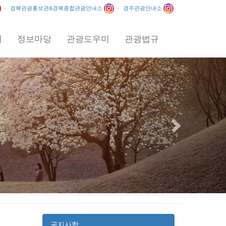
·
경북관광홍보관&경북종합관광안내소
·
경주관광안내소
내
정보마당
관광도우미
관광법규
Next
/ 이상익 / 2012
공지사항