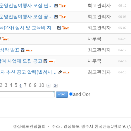
 운영전담여행사 모집 연…
최고관리자
06-12
 운영전담여행사 모집 공…
최고관리자
06-03
육(2차) 실시 및 교육비 지…
최고관리자
05-07
사무국
04-23
수상작 발표
최고관리자
04-17
참여 사업체 모집 공고
사무국
04-16
상자 추천 공고 알림(별첨서…
최고관리자
04-15
2
3
4
5
7
8
9
10
6
and
or
경상북도관광협회
·
주소 : 경상북도 경주시 한국관광1번로 9, (우)