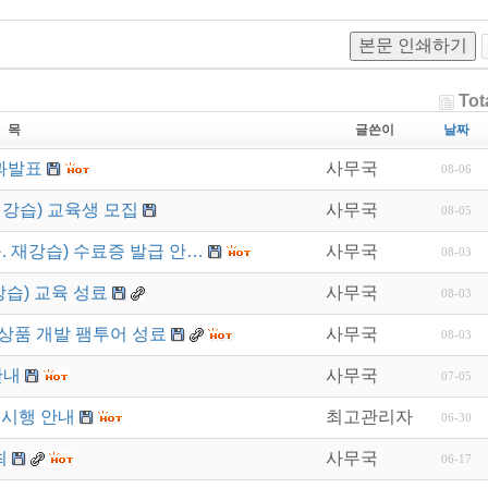
본문 인쇄하기
Tot
 목
글쓴이
날짜
과발표
사무국
08-06
재강습) 교육생 모집
사무국
08-05
. 재강습) 수료증 발급 안…
사무국
08-03
강습) 교육 성료
사무국
08-03
상품 개발 팸투어 성료
사무국
08-03
안내
사무국
07-05
 시행 안내
최고관리자
06-30
최
사무국
06-17