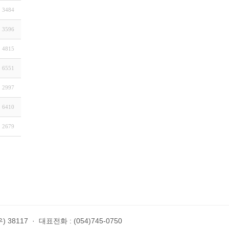
3484
3596
4815
6551
2997
6410
2679
 38117
·
대표전화 : (054)745-0750