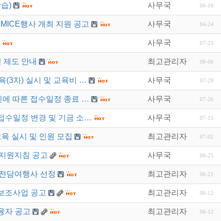
습)
사무국
06-10
MICE행사 개최 지원 공고
사무국
04-24
사무국
07-25
 제도 안내
최고관리자
08-06
육(3차) 실시 및 교육비 …
사무국
07-29
진에 따른 접수일정 종료 …
사무국
07-26
접수일정 변경 및 기금 소…
사무국
07-15
육 실시 및 인원 모집
최고관리자
07-02
지지원지침 공고
사무국
06-25
 전담여행사 선정
최고관리자
06-21
 보조사업 공고
최고관리자
06-12
융자 공고
최고관리자
06-12