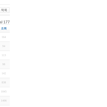
al 177
조회
164
94
113
98
142
838
1045
1406