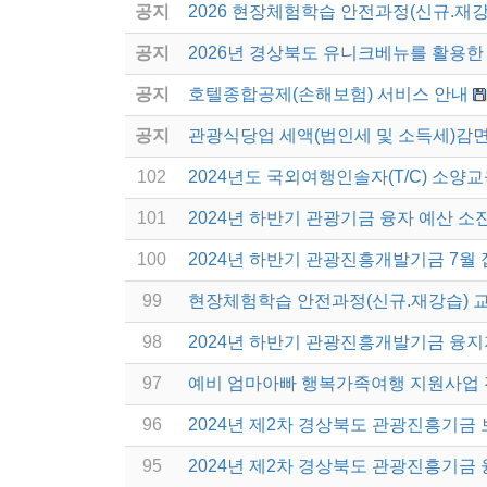
공지
2026 현장체험학습 안전과정(신규.재강
공지
2026년 경상북도 유니크베뉴를 활용한 
공지
호텔종합공제(손해보험) 서비스 안내
공지
관광식당업 세액(법인세 및 소득세)감면
102
2024년도 국외여행인솔자(T/C) 소양교
101
2024년 하반기 관광기금 융자 예산 소
100
2024년 하반기 관광진흥개발기금 7월 
99
현장체험학습 안전과정(신규.재강습) 교
98
2024년 하반기 관광진흥개발기금 융
97
예비 엄마아빠 행복가족여행 지원사업
96
2024년 제2차 경상북도 관광진흥기금
95
2024년 제2차 경상북도 관광진흥기금 