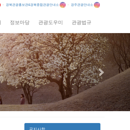
·
경북관광홍보관&경북종합관광안내소
·
경주관광안내소
내
정보마당
관광도우미
관광법규
Next
공지사항