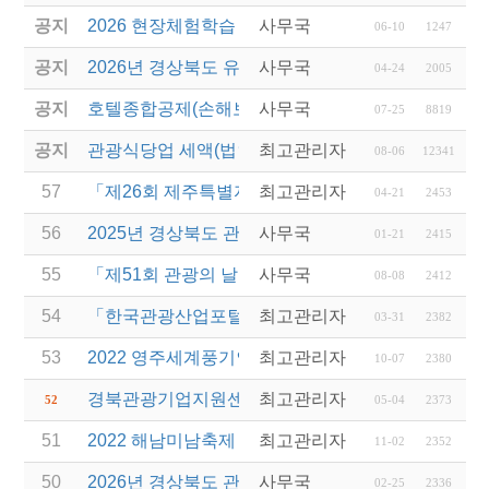
공지
2026 현장체험학습 안전과정(신규.재강습)
사무국
06-10
1247
공지
2026년 경상북도 유니크베뉴를 활용한 MICE행사 
사무국
04-24
2005
공지
호텔종합공제(손해보험) 서비스 안내
사무국
07-25
8819
공지
관광식당업 세액(법인세 및 소득세)감면 제도 안내
최고관리자
08-06
12341
57
「제26회 제주특별자치도 관광기념품 공모전」 개최
최고관리자
04-21
2453
56
2025년 경상북도 관광진흥기금 보조사업 공고
사무국
01-21
2415
55
「제51회 관광의 날」경상북도 관광진흥유공 표창
사무국
08-08
2412
54
「한국관광산업포털(투어라즈)」 시범운영 안내
최고관리자
03-31
2382
53
2022 영주세계풍기인삼엑스포 개최 및 관람 안내
최고관리자
10-07
2380
경북관광기업지원센터 2023년 비상주 협력기업 모
최고관리자
52
05-04
2373
51
2022 해남미남축제 연계 차량비 지원 사업 안내
최고관리자
11-02
2352
50
2026년 경상북도 관광진흥기금 우수기업 레벨업(Leve
사무국
02-25
2336