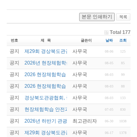
본문 인쇄하기
Total 177
번호
제 목
글쓴이
날짜
조회
공지
제29회 경상북도관광기념품공모전 결과발표
사무국
08-06
125
공지
2026년 현장체험학습 안전과정(신규.재강습) 교육생
사무국
08-05
85
공지
2026 현장체험학습 안전과정 교육(신규. 재강습) 수
사무국
08-03
99
공지
2026 현장체험학습 안전과정(신규. 재강습) 교육 성
사무국
08-03
88
공지
경상북도관광협회, 중국 단동 해외여행상품 개발 팸
사무국
08-03
133
공지
현장체험학습 안전과정(신규/재강습) 안내
사무국
07-05
830
공지
2026년 하반기 관광진흥개발기금 융자 시행 안내
최고관리자
06-30
1038
공지
제29회 경상북도관광기념품공모전 개최
사무국
06-17
1378