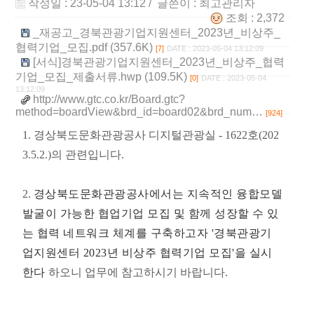
작성일 : 23-05-04 13:12
/ 글쓴이 :
최고관리자
조회 : 2,372
_재공고_경북관광기업지원센터_2023년_비상주_
협력기업_모집.pdf (357.6K)
[7]
DATE : 2023-05-04 13:12:09
[서식]경북관광기업지원센터_2023년_비상주_협력
기업_모집_제출서류.hwp (109.5K)
[0]
DATE : 2023-05-04
13:12:09
http://www.gtc.co.kr/Board.gtc?
method=boardView&brd_id=board02&brd_num…
[924]
1. 경상북도문화관광공사 디지털관광실 - 1622호(202
3.5.2.)의 관련입니다.
2.
경상북도문화관광공사에서는 지속적인 융합모델
발굴이 가능한 협업기업 모집 및 함께 성장할 수 있
는 협력 네트워크
체계를 구축하고자 '경북관광기
업지원센터 2023년 비상주 협력기업 모집'을 실시
한다
하오니 업무에 참고하시기 바랍니다.