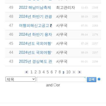
49
2022 해남미남축제 연계 차량비 지원 사업 변경 안내
최고관리자
11-03
2318
48
2024년 하반기 관광진흥개발기금 이차보전 지원 지침
사무국
08-19
2295
47
여행피해신고공고
사무국
07-31
2283
46
2024년 하반기 융자 예산 집행계획 관련 안내
사무국
08-14
2279
45
2024년도 국외여행인솔자(T/C) 소양교육(3차) 실시
사무국
07-29
2257
44
2024년도 국외여행인솔자(T/C) 교육 일정 변경 안내
사무국
08-19
2257
43
2025년 경상북도 관광서비스 시설환경개선 사업 공
사무국
01-21
2250
1
2
3
4
5
6
7
8
10
9
and
or