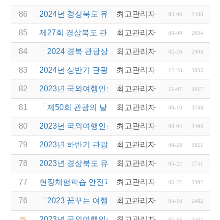
86
2024년 경상북도 유니크베뉴를 활용한 MICE행사 
최고관리자
03-08
2488
85
제27회 경상북도 관광기념품 공모전 개최
최고관리자
03-08
2834
84
「2024 경북 관광상품 팝업스토어」 입점기업 모집
최고관리자
02-26
2088
83
2024년 상반기 관광진흥개발기금 융자 시행 안내
최고관리자
12-28
3835
82
2023년 국외여행인솔자(T/C) 5차 소양교육 안내
최고관리자
11-07
3017
81
「제50회 관광의 날」경상북도 관광진흥유공 표창
최고관리자
08-10
3768
80
2023년 국외여행인솔자(T/C) 4차 소양교육 안내
최고관리자
08-04
3496
79
2023년 하반기 관광진흥개발기금 융자시행 안내
최고관리자
06-28
3821
78
2023년 경상북도 유니크베뉴를 활용한 MICE행사 
최고관리자
05-22
2741
77
현장체험학습 안전과정(신규⋅재강습) 교육 실시 안내
최고관리자
05-22
3302
76
「2023 꿈꾸는 여행자」 경북(포항)1기 과정 운영 
최고관리자
05-16
2482
2023년 국외여행인솔자(T/C) 3차 소양교육 안내
최고관리자
75
05-16
3464