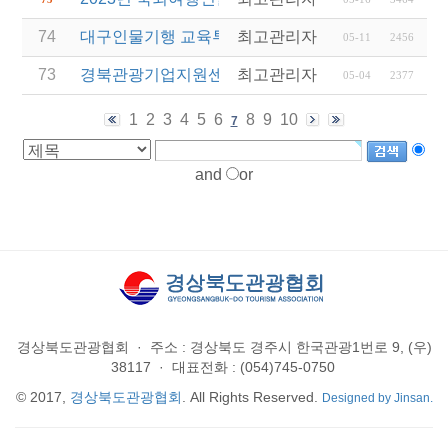
74
대구인물기행 교육투어 여행사 모집 공고
최고관리자
05-11
2456
73
경북관광기업지원센터 2023년 비상주 협력기업 모
최고관리자
05-04
2377
1
2
3
4
5
6
8
9
10
7
and
or
경상북도관광협회
·
주소 : 경상북도 경주시 한국관광1번로 9, (우)
38117
·
대표전화 : (054)745-0750
© 2017,
경상북도관광협회
. All Rights Reserved.
Designed by Jinsan.