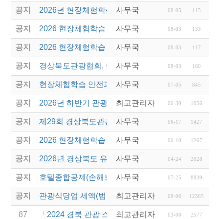
공지
2026년 현장체험학습 안전과정(신규.재강습) 교육생
사무국
08-05
115
공지
2026 현장체험학습 안전과정 교육(신규. 재강습) 수
사무국
08-03
133
공지
2026 현장체험학습 안전과정(신규. 재강습) 교육 성
사무국
08-03
117
공지
경상북도관광협회, 중국 단동 해외여행상품 개발 팸
사무국
08-03
160
공지
현장체험학습 안전과정(신규/재강습) 안내
사무국
07-05
845
공지
2026년 하반기 관광진흥개발기금 융자 시행 안내
최고관리자
06-30
1056
공지
제29회 경상북도관광기념품공모전 개최
사무국
06-17
1427
공지
2026 현장체험학습 안전과정(신규.재강습)
사무국
06-10
1267
공지
2026년 경상북도 유니크베뉴를 활용한 MICE행사 
사무국
04-24
2028
공지
호텔종합공제(손해보험) 서비스 안내
사무국
07-25
8839
공지
관광식당업 세액(법인세 및 소득세)감면 제도 안내
최고관리자
08-06
12365
87
「2024 경북 관광 스타트업 공모전」 안내
최고관리자
03-08
2577