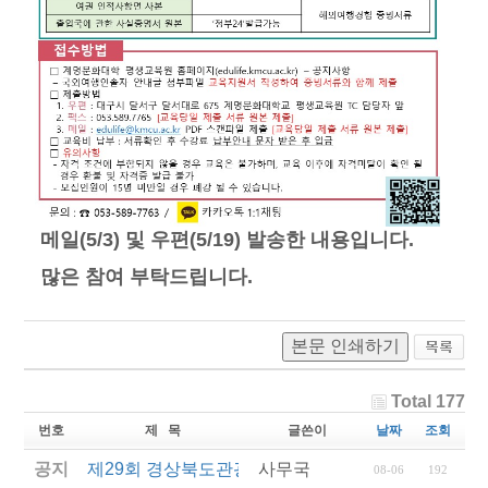
메일(5/3) 및 우편(5/19) 발송한 내용입니다.
많은 참여 부탁드립니다.
본문 인쇄하기
Total 177
번호
제 목
글쓴이
날짜
조회
공지
제29회 경상북도관광기념품공모전 결과발표
사무국
08-06
192