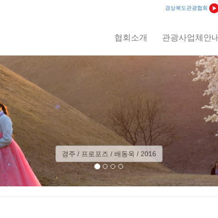
경상북도관광협회
협회소개
관광사업체안
16