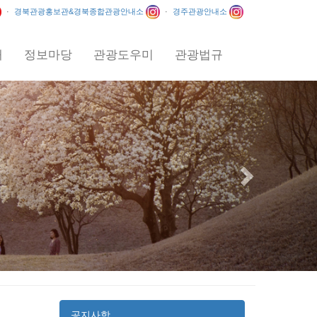
·
경북관광홍보관&경북종합관광안내소
·
경주관광안내소
내
정보마당
관광도우미
관광법규
Next
공지사항