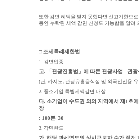
또한 감면 혜택을 받지 못했다면 신고기한으
동안 누락된 세액 감면 신청도 가능함을 알려
□
조세특례제한법
1.
감면업종
고
.
「
관광진흥법
」
에 따른 관광사업
-
관광
(
단
,
카지노
,
관광유흥음식점 및 외국인전용 
2.
중소기업 특별세액감면 대상
다
.
소기업이 수도권 외의 지역에서 제
1
호에
장
: 100
분
30
3.
감면한도
가
.
해당 과세연도의 상시근로자 수가 직전