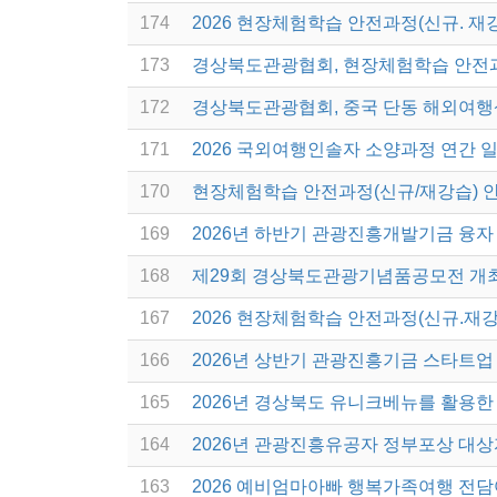
174
2026 현장체험학습 안전과정(신규. 재
173
경상북도관광협회, 현장체험학습 안전
172
경상북도관광협회, 중국 단동 해외여행
171
2026 국외여행인솔자 소양과정 연간 
170
현장체험학습 안전과정(신규/재강습) 
169
2026년 하반기 관광진흥개발기금 융자
168
제29회 경상북도관광기념품공모전 개
167
2026 현장체험학습 안전과정(신규.재강
166
2026년 상반기 관광진흥기금 스타트업
165
2026년 경상북도 유니크베뉴를 활용한 
164
2026년 관광진흥유공자 정부포상 대상
163
2026 예비엄마아빠 행복가족여행 전