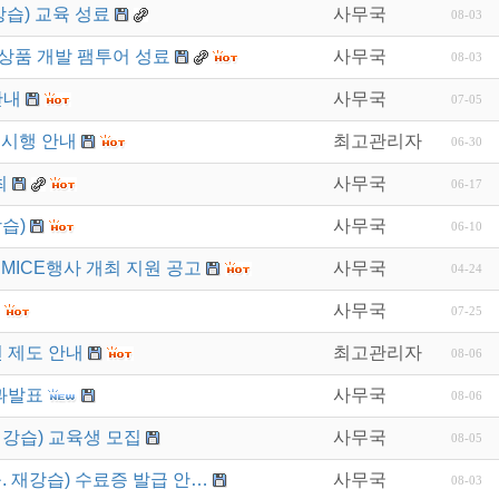
강습) 교육 성료
사무국
08-03
상품 개발 팸투어 성료
사무국
08-03
안내
사무국
07-05
 시행 안내
최고관리자
06-30
최
사무국
06-17
습)
사무국
06-10
MICE행사 개최 지원 공고
사무국
04-24
사무국
07-25
 제도 안내
최고관리자
08-06
과발표
사무국
08-06
재강습) 교육생 모집
사무국
08-05
. 재강습) 수료증 발급 안…
사무국
08-03