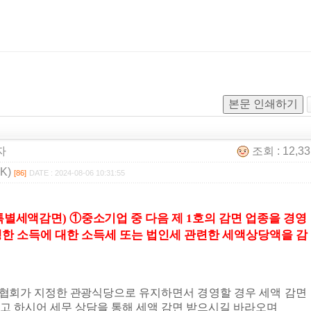
본문 인쇄하기
자
조회 : 12,3
K)
[86]
DATE : 2024-08-06 10:31:55
특별세액감면
)
①
중소기업 중 다
음 제
1
호의 감면 업종을 경영
한 소득에 대한 소득세 또는 법인세 관련한 세액상당액을 감
광협회가 지정한 관광식당으로
유지하면서 경영할 경우 세액 감면
고 하
시어 세무 상담을 통해 세액 감면 받으시길 바라오며