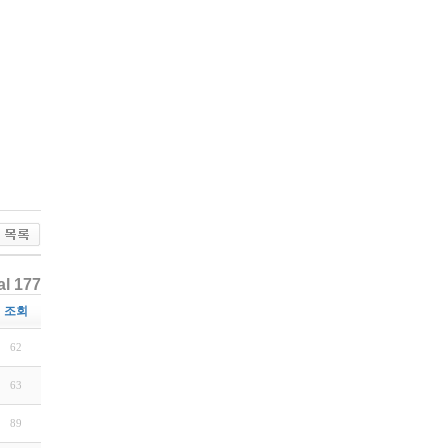
al 177
조회
62
63
89