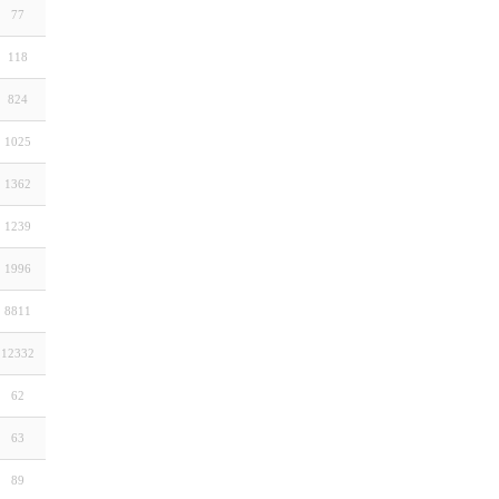
77
118
824
1025
1362
1239
1996
8811
12332
62
63
89