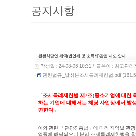
공지사항
관광식당업 세액(법인세 및 소득세)감면 제도 안내
작성일 : 24-08-06 10:31
/ 글쓴이 :
최고관리
관련법규_발취본조세특례제한법.pdf (161.5
조세특례제한법 제
7
조
(
중소기업에 대한 
「
하는 기업에 대해서는 해당 사업장에서 발생
면한다
」
이와 관련
「
관광진흥법
」
에 따라 지역별 관
업종에 해당되오니 붙임 조세특례제한법을 참