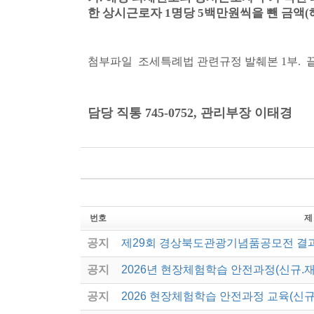
한 상시근로자
1
명당
5
백만원씩
을 뺀 금액
(
첨부파일 조세특례법 관련규정 발췌본
1
부
. 
담당 직통
745-0752,
관리부장 이태경
번호
제
공지
제29회 경상북도관광기념품공모전 결
공지
2026년 현장체험학습 안전과정(신규.
공지
2026 현장체험학습 안전과정 교육(신규