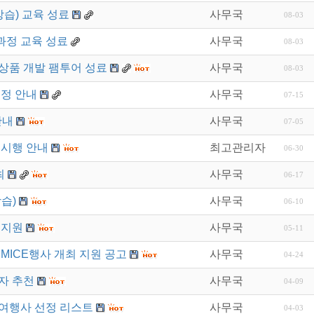
강습) 교육 성료
사무국
08-03
과정 교육 성료
사무국
08-03
상품 개발 팸투어 성료
사무국
08-03
일정 안내
사무국
07-15
안내
사무국
07-05
 시행 안내
최고관리자
06-30
최
사무국
06-17
습)
사무국
06-10
 지원
사무국
05-11
MICE행사 개최 지원 공고
사무국
04-24
자 추천
사무국
04-09
담여행사 선정 리스트
사무국
04-03