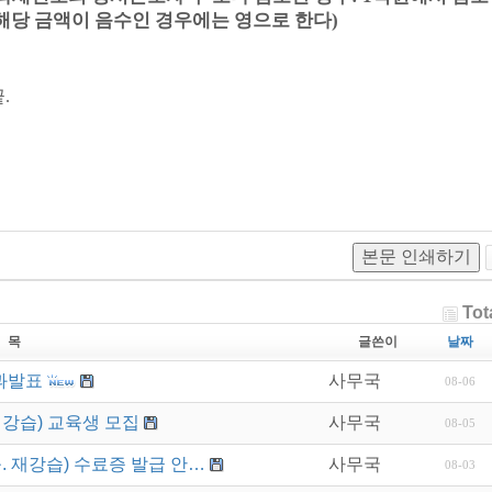
해당 금액이 음수인 경우에는 영으로 한다
)
끝.
본문 인쇄하기
Tot
 목
글쓴이
날짜
과발표
사무국
08-06
재강습) 교육생 모집
사무국
08-05
. 재강습) 수료증 발급 안…
사무국
08-03