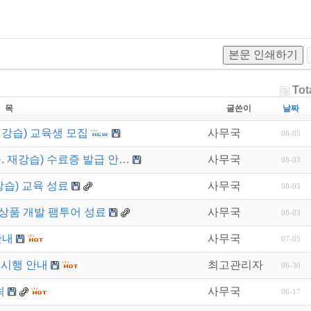
본문 인쇄하기
Tot
 목
글쓴이
날짜
재강습) 교육생 모집
사무국
08-05
. 재강습) 수료증 발급 안…
사무국
08-03
강습) 교육 성료
사무국
08-03
상품 개발 팸투어 성료
사무국
08-03
안내
사무국
07-05
 시행 안내
최고관리자
06-30
최
사무국
06-17