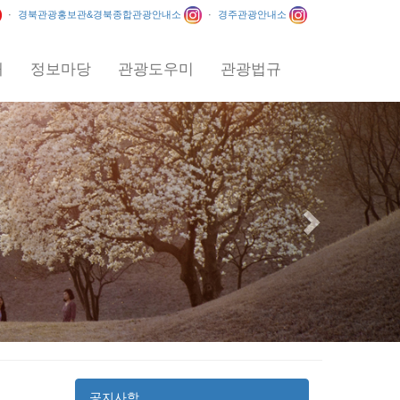
·
경북관광홍보관&경북종합관광안내소
·
경주관광안내소
내
정보마당
관광도우미
관광법규
Next
포 일출 / 이상익 / 2012
공지사항