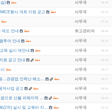
습)
사무국
06-10
MICE행사 개최 지원 공고
사무국
04-24
사무국
07-25
 제도 안내
최고관리자
08-06
사무국
 팸투어 안내
06-24
교육 실시 재안내
사무국
06-24
지원 공고 안내
사무국
06-20
실시
사무국
06-17
허용…관광업 인력난 해소…
사무국
06-17
 융자사업 공고
사무국
06-04
관광으로 산불 피해지역 …
사무국
06-04
육(2차) 실시 및 교육비 지…
사무국
05-26