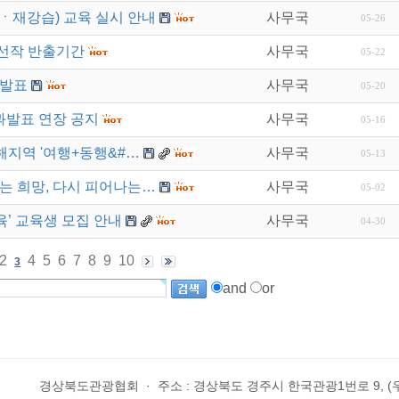
ㆍ재강습) 교육 실시 안내
사무국
05-26
선작 반출기간
사무국
05-22
 발표
사무국
05-20
과발표 연장 공지
사무국
05-16
해지역 '여행+동행&#…
사무국
05-13
잇는 희망, 다시 피어나는…
사무국
05-02
육’ 교육생 모집 안내
사무국
04-30
2
4
5
6
7
8
9
10
3
and
or
경상북도관광협회
·
주소 : 경상북도 경주시 한국관광1번로 9, (우)