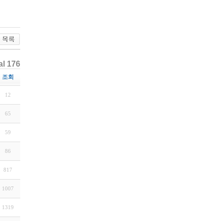
al 176
조회
12
65
59
86
817
1007
1319