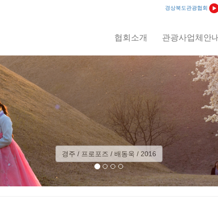
경상북도관광협회
협회소개
관광사업체안
예천 / 회룡