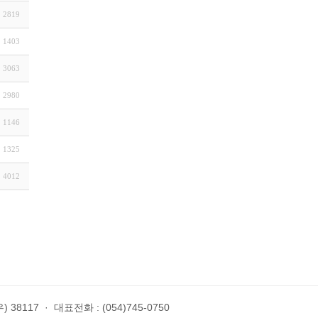
2819
1403
3063
2980
1146
1325
4012
 38117
·
대표전화 : (054)745-0750