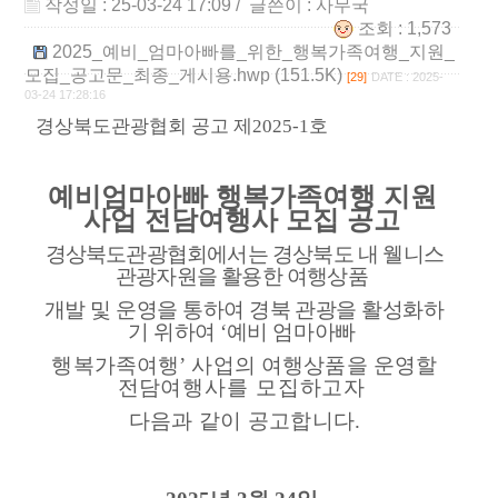
작성일 : 25-03-24 17:09
/ 글쓴이 :
사무국
조회 : 1,573
2025_예비_엄마아빠를_위한_행복가족여행_지원_
모집_공고문_최종_게시용.hwp (151.5K)
[29]
DATE : 2025-
03-24 17:28:16
경상북도관광협회 공고 제
2025-1
호
예비엄마아빠 행복가족여행 지원
사업 전담여행사 모집 공고
경상북도관광협회에서는 경상북도 내 웰니스
관광자원을 활용한 여행상품
개발 및 운영을 통하여 경북 관광을 활성화하
기 위하여
‘
예비 엄마아빠
행복가족여행
’
사업의 여행상품을 운영할
전담
여행사를
모집하고자
다음과 같이 공고합니다
.