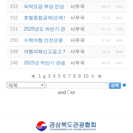
153
숙박요금 부당 인상 방지를 위한 협조 안내
사무국
09-17
1021
152
호텔종합공제(손해보험) 서비스 안내
사무국
07-25
8811
151
2025년도 하반기 관광진흥개발기금 융자 설명회 실시
사무국
07-14
4186
150
수학여행 안전요원 교육(현장체험학습 안전과정) 실시
사무국
07-01
4626
149
여행피해신고공고 투어코리아365(대표:피재관) (국
사무국
06-24
8849
148
2025년 하반기 관광진흥개발기금 융자 시행 안내
사무국
06-24
4461
1
3
4
5
6
7
8
9
10
2
and
or