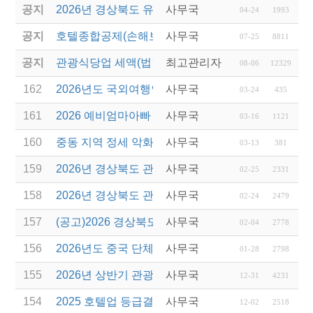
공지
2026년 경상북도 유니크베뉴를 활용한 MICE행사 
사무국
04-24
1993
공지
호텔종합공제(손해보험) 서비스 안내
사무국
07-25
8811
공지
관광식당업 세액(법인세 및 소득세)감면 제도 안내
최고관리자
08-06
12329
162
2026년도 국외여행인솔자(T/C) 소양교육(1차) 실시
사무국
03-24
435
161
2026 예비엄마아빠 행복가족여행 지원사업 전담여행
사무국
03-16
1121
160
중동 지역 정세 악화에 따른 여행 자제 및 안전관리
사무국
03-13
381
159
2026년 경상북도 관광진흥기금 우수기업 레벨업(Leve
사무국
02-25
2331
158
2026년 경상북도 관광진흥기금 보조사업 모집 공고(
사무국
02-24
2479
157
(공고)2026 경상북도 관광서비스 시설환경개선사업
사무국
02-04
2778
156
2026년도 중국 단체관광객 유치 전담여행사 신규지
사무국
01-28
2798
155
2026년 상반기 관광진흥개발기금 융자 시행 안내
사무국
12-31
4231
154
2025 호텔업 등급결정 제도 설명회 개최 안내
사무국
12-02
2518