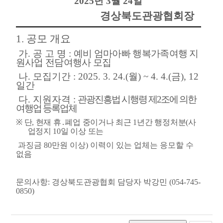
2025
년
3
월
24
일
경상북도관광협회장
1.
공모 개요
가
.
공 고 명
:
예비 엄마아빠 행복가족여행 지
원사업 전담여행사 모집
나
.
모집기간
: 2025. 3. 24.(
월
) ~ 4. 4.(
금
), 12
일간
다
.
지원자격
:
관광진흥법 시행령 제
2
조에 의한
여행업 등록업체
※
단
,
현재 휴
․
폐업 중이거나 최근
1
년간 행정처분
(
사
업정지
10
일 이상 또는
과징금
80
만원 이상
)
이력이 있는 업체는 응모할 수
없음
문의사항: 경상북도관광협회 담당자 박강민 (054-745-
0850)