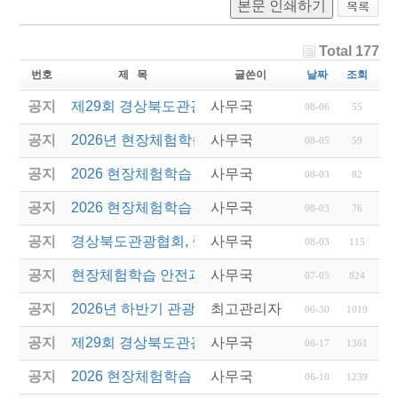
본문 인쇄하기
Total 177
번호
제 목
글쓴이
날짜
조회
공지
제29회 경상북도관광기념품공모전 결과발표
사무국
08-06
55
공지
2026년 현장체험학습 안전과정(신규.재강습) 교육생
사무국
08-05
59
공지
2026 현장체험학습 안전과정 교육(신규. 재강습) 수
사무국
08-03
82
공지
2026 현장체험학습 안전과정(신규. 재강습) 교육 성
사무국
08-03
76
공지
경상북도관광협회, 중국 단동 해외여행상품 개발 팸
사무국
08-03
115
공지
현장체험학습 안전과정(신규/재강습) 안내
사무국
07-05
824
공지
2026년 하반기 관광진흥개발기금 융자 시행 안내
최고관리자
06-30
1019
공지
제29회 경상북도관광기념품공모전 개최
사무국
06-17
1361
공지
2026 현장체험학습 안전과정(신규.재강습)
사무국
06-10
1239