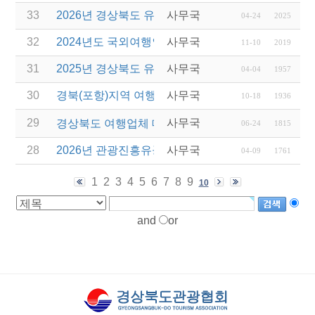
33
2026년 경상북도 유니크베뉴를 활용한 MICE행사 
사무국
04-24
2025
32
2024년도 국외여행인솔자(T/C) 소양교육(4차) 실시
사무국
11-10
2019
31
2025년 경상북도 유니크베뉴를 활용한 MICE행사 
사무국
04-04
1957
30
경북(포항)지역 여행업계 대상 ⌜동해시 관광홍보설명
사무국
10-18
1936
29
사무국
경상북도 여행업체 대상 울릉도 ․ 독도 팸투어 안내
06-24
1815
28
2026년 관광진흥유공자 정부포상 대상자 추천
사무국
04-09
1761
1
2
3
4
5
6
7
8
9
10
and
or