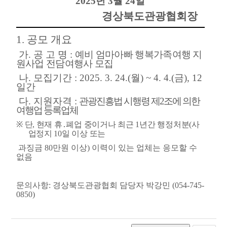
2025
년
3
월
24
일
경상북도관광협회장
1.
공모 개요
가
.
공 고 명
:
예비 엄마아빠 행복가족여행 지
원사업 전담여행사 모집
나
.
모집기간
: 2025. 3. 24.(
월
) ~ 4. 4.(
금
), 12
일간
다
.
지원자격
:
관광진흥법 시행령 제
2
조에 의한
여행업 등록업체
※
단
,
현재 휴
․
폐업 중이거나 최근
1
년간 행정처분
(
사
업정지
10
일 이상 또는
과징금
80
만원 이상
)
이력이 있는 업체는 응모할 수
없음
문의사항: 경상북도관광협회 담당자 박강민 (054-745-
0850)