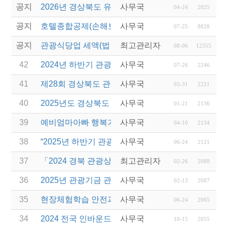
공지
2026년 경상북도 유니크베뉴를 활용한 MICE행사 
사무국
04-24
2025
공지
호텔종합공제(손해보험) 서비스 안내
사무국
07-25
8828
공지
관광식당업 세액(법인세 및 소득세)감면 제도 안내
최고관리자
08-06
12355
42
2024년 하반기 관광기금 융자 예산 소진에 따른 접
사무국
07-26
2246
41
제28회 경상북도 관광기념품 공모전 개최
사무국
03-31
2221
40
2025년도 경상북도 관광진흥기금 융자사업 공고 안
사무국
01-21
2136
39
예비엄마아빠 행복가족여행 전담여행사 선정 결과 
사무국
04-10
2134
38
“2025년 하반기 관광진흥개발기금” 융자 관련 설명
사무국
06-24
2121
37
「2024 경북 관광상품 팝업스토어」 입점기업 모집
최고관리자
02-26
2088
36
2025년 관광기금 관광사업체 운영자금 특별융자 지원
사무국
02-13
2087
35
현장체험학습 안전과정(신규ㆍ재강습) 교육 실시 재
사무국
06-24
2065
34
2024 전국 인바운드 여행사 초청 대구 관광교류 행
사무국
10-15
2055