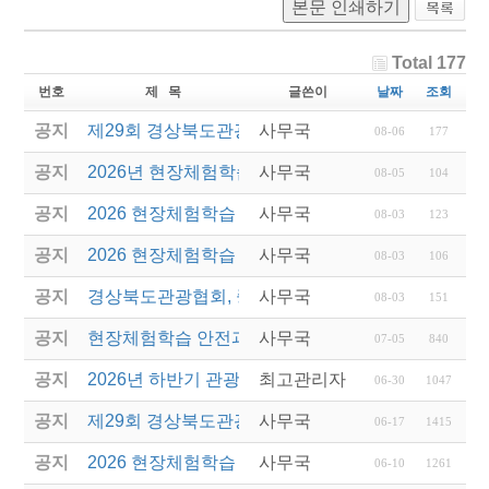
본문 인쇄하기
Total 177
번호
제 목
글쓴이
날짜
조회
공지
제29회 경상북도관광기념품공모전 결과발표
사무국
08-06
177
공지
2026년 현장체험학습 안전과정(신규.재강습) 교육생
사무국
08-05
104
공지
2026 현장체험학습 안전과정 교육(신규. 재강습) 수
사무국
08-03
123
공지
2026 현장체험학습 안전과정(신규. 재강습) 교육 성
사무국
08-03
106
공지
경상북도관광협회, 중국 단동 해외여행상품 개발 팸
사무국
08-03
151
공지
현장체험학습 안전과정(신규/재강습) 안내
사무국
07-05
840
공지
2026년 하반기 관광진흥개발기금 융자 시행 안내
최고관리자
06-30
1047
공지
제29회 경상북도관광기념품공모전 개최
사무국
06-17
1415
공지
2026 현장체험학습 안전과정(신규.재강습)
사무국
06-10
1261