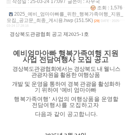
작성일 : 25-03-24 17:09
/ 글쓴이 :
사무국
조회 : 1,576
2025_예비_엄마아빠를_위한_행복가족여행_지원_
모집_공고문_최종_게시용.hwp (151.5K)
[29]
DATE : 2025-
03-24 17:28:16
경상북도관광협회 공고 제
2025-1
호
예비엄마아빠 행복가족여행 지원
사업 전담여행사 모집 공고
경상북도관광협회에서는 경상북도 내 웰니스
관광자원을 활용한 여행상품
개발 및 운영을 통하여 경북 관광을 활성화하
기 위하여
‘
예비 엄마아빠
행복가족여행
’
사업의 여행상품을 운영할
전담
여행사를
모집하고자
다음과 같이 공고합니다
.