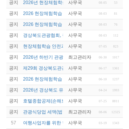
공지
2026년 현장체험학습 안전과정(신규.재강습) 교육생
사무국
08-05
53
공지
2026 현장체험학습 안전과정 교육(신규. 재강습) 수
사무국
08-03
81
공지
2026 현장체험학습 안전과정(신규. 재강습) 교육 성
사무국
08-03
76
공지
경상북도관광협회, 중국 단동 해외여행상품 개발 팸
사무국
08-03
112
공지
현장체험학습 안전과정(신규/재강습) 안내
사무국
07-05
823
공지
2026년 하반기 관광진흥개발기금 융자 시행 안내
최고관리자
06-30
1017
공지
제29회 경상북도관광기념품공모전 개최
사무국
06-17
1361
공지
2026 현장체험학습 안전과정(신규.재강습)
사무국
06-10
1237
공지
2026년 경상북도 유니크베뉴를 활용한 MICE행사 
사무국
04-24
1993
공지
호텔종합공제(손해보험) 서비스 안내
사무국
07-25
8811
공지
관광식당업 세액(법인세 및 소득세)감면 제도 안내
최고관리자
08-06
12325
57
여행사업자를 위한 현금영수증 관련 웨비나 실시
사무국
03-19
1343