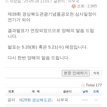
작성일 : 25-05-16 11:01
/ 글쓴이 :
사무국
조회 : 2,985
제28회 경상북도관광기념품공모전 심사일정이
연기가 되어
결과발표가 연장되었으므로 양해의 말씀 드립
니다.
발표는 5.20(화) 혹은 5.21(수) 예정입니다.
다시 한번 양해의 말씀 드립니다.
본문 인쇄하기
Total 177
번호
제 목
글쓴이
날짜
조회
공지
제29회 경상북도관광기념품공모전 결과발표
사무국
18:01
54