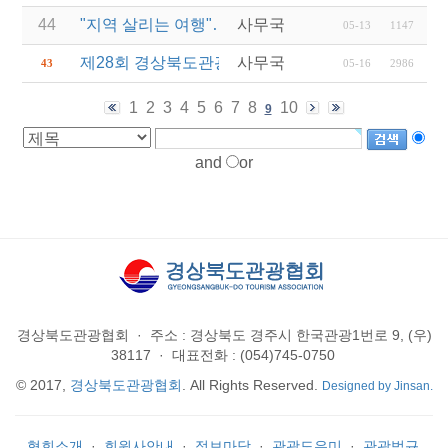
44
"지역 살리는 여행"…관광공사, 산불피해지역 '여행+
사무국
05-13
1147
제28회 경상북도관광기념품공모전 결과발표 연장 
사무국
43
05-16
2986
1
2
3
4
5
6
7
8
10
9
and
or
경상북도관광협회
·
주소 : 경상북도 경주시 한국관광1번로 9, (우)
38117
·
대표전화 : (054)745-0750
© 2017,
경상북도관광협회
. All Rights Reserved.
Designed by Jinsan.
협회소개
·
회원사안내
·
정보마당
·
관광도우미
·
관광법규