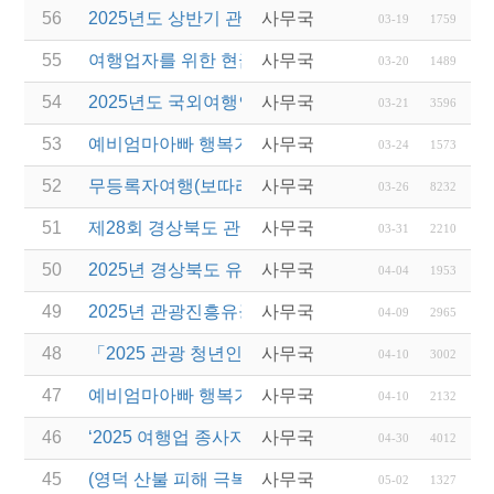
56
2025년도 상반기 관광진흥개발기금 융자 시행 변경(
사무국
03-19
1759
55
여행업자를 위한 현금영수증 관련 웨비나 진행
사무국
03-20
1489
54
2025년도 국외여행인솔자(T/C) 소양교육(1차) 실시
사무국
03-21
3596
53
예비엄마아빠 행복가족여행 지원사업 전담여행사 모
사무국
03-24
1573
52
무등록자여행(보따리) 알선행위 근절 위한 관계 기관
사무국
03-26
8232
51
제28회 경상북도 관광기념품 공모전 개최
사무국
03-31
2210
50
2025년 경상북도 유니크베뉴를 활용한 MICE행사 
사무국
04-04
1953
49
2025년 관광진흥유공자 정부포상 대상자 추천
사무국
04-09
2965
48
「2025 관광 청년인턴제 지원 사업」 참여 사업체 
사무국
04-10
3002
47
예비엄마아빠 행복가족여행 전담여행사 선정 결과 
사무국
04-10
2132
46
‘2025 여행업 종사자 직무역량 강화 교육’ 교육생 모
사무국
04-30
4012
45
(영덕 산불 피해 극복 행사) 여행으로 잇는 희망, 다
사무국
05-02
1327