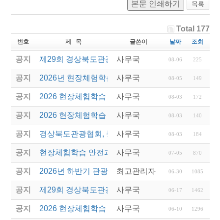
본문 인쇄하기
Total 177
번호
제 목
글쓴이
날짜
조회
공지
제29회 경상북도관광기념품공모전 결과발표
사무국
08-06
225
공지
2026년 현장체험학습 안전과정(신규.재강습) 교육생
사무국
08-05
149
공지
2026 현장체험학습 안전과정 교육(신규. 재강습) 수
사무국
08-03
172
공지
2026 현장체험학습 안전과정(신규. 재강습) 교육 성
사무국
08-03
140
공지
경상북도관광협회, 중국 단동 해외여행상품 개발 팸
사무국
08-03
184
공지
현장체험학습 안전과정(신규/재강습) 안내
사무국
07-05
870
공지
2026년 하반기 관광진흥개발기금 융자 시행 안내
최고관리자
06-30
1085
공지
제29회 경상북도관광기념품공모전 개최
사무국
06-17
1462
공지
2026 현장체험학습 안전과정(신규.재강습)
사무국
06-10
1296