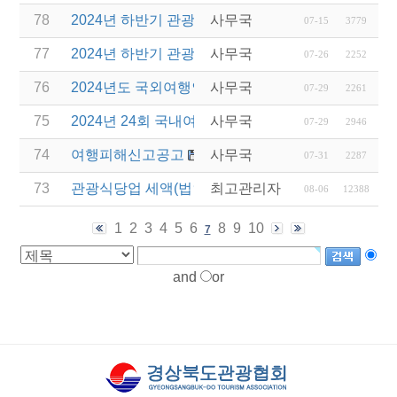
78
2024년 하반기 관광진흥개발기금 7월 접수일정 변경
사무국
07-15
3779
77
2024년 하반기 관광기금 융자 예산 소진에 따른 접
사무국
07-26
2252
76
2024년도 국외여행인솔자(T/C) 소양교육(3차) 실시
사무국
07-29
2261
75
2024년 24회 국내여행안내사 자격 시험일정 안내
사무국
07-29
2946
74
여행피해신고공고
사무국
07-31
2287
73
관광식당업 세액(법인세 및 소득세)감면 제도 안내
최고관리자
08-06
12388
1
2
3
4
5
6
8
9
10
7
and
or