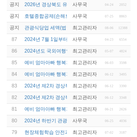
공지
2026년 경상북도 유니크베뉴를 활용한 MICE행사 
사무국
04-24
2052
공지
호텔종합공제(손해보험) 서비스 안내
사무국
07-25
8863
공지
관광식당업 세액(법인세 및 소득세)감면 제도 안내
최고관리자
08-06
12388
87
2024년 7월 1일부터 출국납부금 인하
사무국
04-23
6554
86
2024년도 국외여행인솔자(T/C) 소양교육(2차) 실시
최고관리자
05-07
4824
85
예비 엄마아빠 행복가족여행 지원사업 운영전담여행
최고관리자
06-03
3598
84
예비 엄마아빠 행복가족여행 지원사업 운영전담여행
최고관리자
06-12
3495
83
2024년 제2차 경상북도 관광진흥기금 융자 공고
최고관리자
06-12
3390
82
2024년 제2차 경상북도 관광진흥기금 보조사업 공
최고관리자
06-12
3348
81
예비 엄마아빠 행복가족여행 지원사업 전담여행사 
최고관리자
06-21
2626
80
2024년 하반기 관광진흥개발기금 융지지원지침 공
사무국
06-25
4036
79
현장체험학습 안전과정(신규.재강습) 교육 실시 및 
최고관리자
07-02
3187