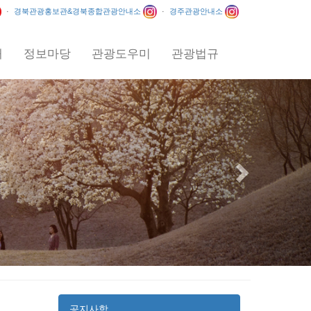
·
경북관광홍보관&경북종합관광안내소
·
경주관광안내소
내
정보마당
관광도우미
관광법규
Next
공지사항