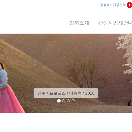
경상북도관광협회
협회소개
관광사업체안
예천 / 회룡포 일출 / 이상익 / 2012