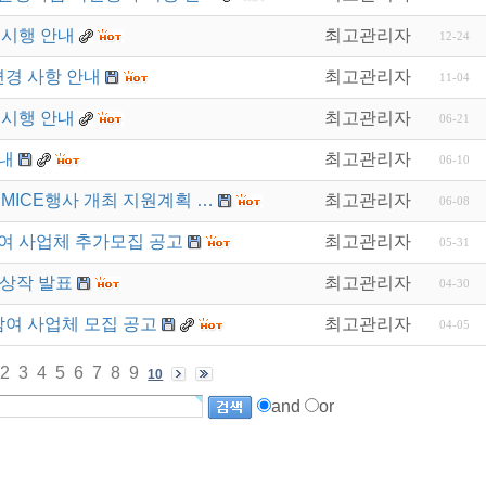
 시행 안내
최고관리자
12-24
변경 사항 안내
최고관리자
11-04
 시행 안내
최고관리자
06-21
내
최고관리자
06-10
MICE행사 개최 지원계획 …
최고관리자
06-08
여 사업체 추가모집 공고
최고관리자
05-31
수상작 발표
최고관리자
04-30
참여 사업체 모집 공고
최고관리자
04-05
2
3
4
5
6
7
8
9
10
and
or