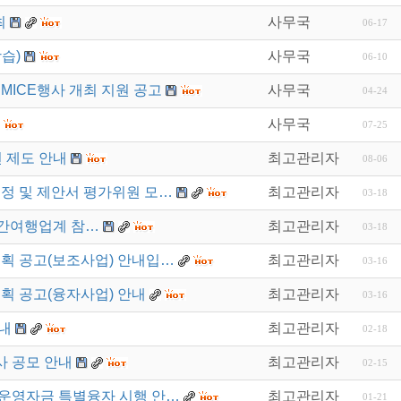
최
사무국
06-17
습)
사무국
06-10
MICE행사 개최 지원 공고
사무국
04-24
사무국
07-25
 제도 안내
최고관리자
08-06
선정 및 제안서 평가위원 모…
최고관리자
03-18
 민간여행업계 참…
최고관리자
03-18
계획 공고(보조사업) 안내입…
최고관리자
03-16
계획 공고(융자사업) 안내
최고관리자
03-16
내
최고관리자
02-18
사 공모 안내
최고관리자
02-15
 운영자금 특별융자 시행 안…
최고관리자
01-21