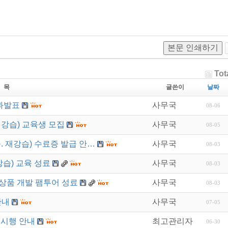
본문 인쇄하기
Tot
 목
글쓴이
날짜
과발표
사무국
08-06
재강습) 교육생 모집
사무국
08-05
. 재강습) 수료증 발급 안…
사무국
08-03
강습) 교육 성료
사무국
08-03
상품 개발 팸투어 성료
사무국
08-03
안내
사무국
07-05
 시행 안내
최고관리자
06-30