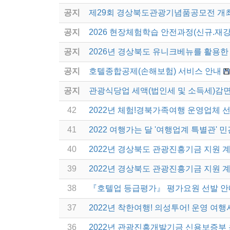
공지
제29회 경상북도관광기념품공모전 개
공지
2026 현장체험학습 안전과정(신규.재강
공지
2026년 경상북도 유니크베뉴를 활용한 
공지
호텔종합공제(손해보험) 서비스 안내
공지
관광식당업 세액(법인세 및 소득세)감면
42
2022년 체험!경북가족여행 운영업체 
41
2022 여행가는 달 '여행업계 특별관'
40
2022년 경상북도 관광진흥기금 지원 
39
2022년 경상북도 관광진흥기금 지원 
38
『호텔업 등급평가』 평가요원 선발 안
37
2022년 착한여행! 의성투어! 운영 여행
36
2022년 관광진흥개발기금 신용보증부