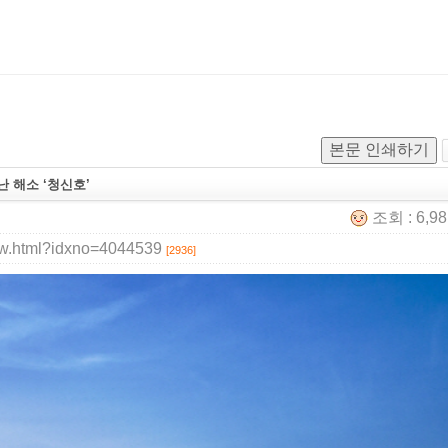
본문 인쇄하기
 해소 ‘청신호’
조회 : 6,9
iew.html?idxno=4044539
[2936]