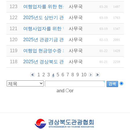
123
여행업자를 위한 현금영수증 관련 웨비나 진행
사무국
03-20
1497
122
2025년도 상반기 관광진흥개발기금 융자 시행 변경(
사무국
03-19
1763
121
여행사업자를 위한 현금영수증 관련 웨비나 실시
사무국
03-19
1347
120
2025년 관광기금 관광사업체 운영자금 특별융자 지원
사무국
02-13
2091
119
여행업 현금영수증 의무발행 합산발급(총액) 적용 
사무국
01-22
1429
118
2025년 경상북도 관광서비스 시설환경개선 사업 공
사무국
01-21
2259
1
2
3
5
6
7
8
9
10
4
and
or