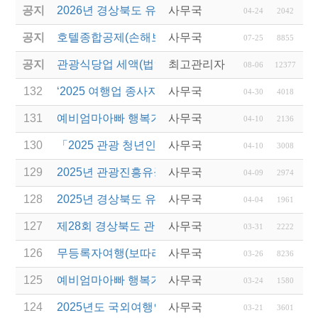
공지
2026년 경상북도 유니크베뉴를 활용한 MICE행사 
사무국
04-24
2042
공지
호텔종합공제(손해보험) 서비스 안내
사무국
07-25
8855
공지
관광식당업 세액(법인세 및 소득세)감면 제도 안내
최고관리자
08-06
12377
132
‘2025 여행업 종사자 직무역량 강화 교육’ 교육생 모
사무국
04-30
4018
131
예비엄마아빠 행복가족여행 전담여행사 선정 결과 
사무국
04-10
2136
130
「2025 관광 청년인턴제 지원 사업」 참여 사업체 
사무국
04-10
3008
129
2025년 관광진흥유공자 정부포상 대상자 추천
사무국
04-09
2974
128
2025년 경상북도 유니크베뉴를 활용한 MICE행사 
사무국
04-04
1961
127
제28회 경상북도 관광기념품 공모전 개최
사무국
03-31
2222
126
무등록자여행(보따리) 알선행위 근절 위한 관계 기관
사무국
03-26
8236
125
예비엄마아빠 행복가족여행 지원사업 전담여행사 모
사무국
03-24
1580
124
2025년도 국외여행인솔자(T/C) 소양교육(1차) 실시
사무국
03-21
3601