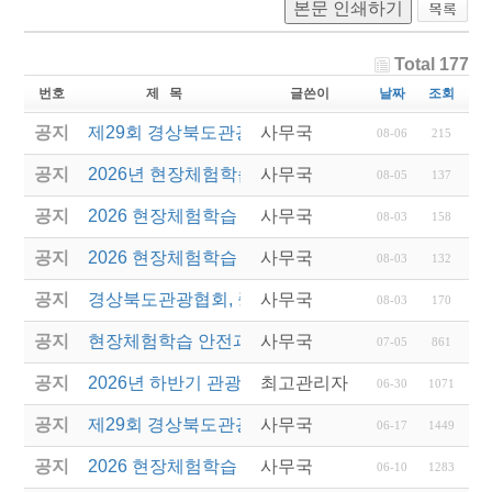
본문 인쇄하기
Total 177
번호
제 목
글쓴이
날짜
조회
공지
제29회 경상북도관광기념품공모전 결과발표
사무국
08-06
215
공지
2026년 현장체험학습 안전과정(신규.재강습) 교육생
사무국
08-05
137
공지
2026 현장체험학습 안전과정 교육(신규. 재강습) 수
사무국
08-03
158
공지
2026 현장체험학습 안전과정(신규. 재강습) 교육 성
사무국
08-03
132
공지
경상북도관광협회, 중국 단동 해외여행상품 개발 팸
사무국
08-03
170
공지
현장체험학습 안전과정(신규/재강습) 안내
사무국
07-05
861
공지
2026년 하반기 관광진흥개발기금 융자 시행 안내
최고관리자
06-30
1071
공지
제29회 경상북도관광기념품공모전 개최
사무국
06-17
1449
공지
2026 현장체험학습 안전과정(신규.재강습)
사무국
06-10
1283