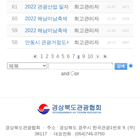
61
2022 관광산업 일자리박람회 개최 안내
최고관리자
11-07
2471
60
2022 해남미남축제 연계 차량비 지원 사업 변경 안내
최고관리자
11-03
2318
59
2022 해남미남축제 연계 차량비 지원 사업 안내
최고관리자
11-02
2352
58
안동시 관광거점도시 육성사업 「매출향상을 위한 
최고관리자
10-11
2687
1
2
3
4
5
6
7
9
10
8
and
or
경상북도관광협회
·
주소 : 경상북도 경주시 한국관광1번로 9, (우)
38117
·
대표전화 : (054)745-0750