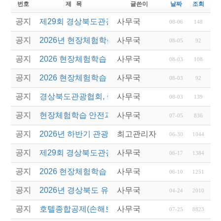
번호
제 목
글쓴이
날짜
조회
공지
제29회 경상북도관광기념품공모전 결과발표
사무국
08-06
148
공지
2026년 현장체험학습 안전과정(신규.재강습) 교육생
사무국
08-05
92
공지
2026 현장체험학습 안전과정 교육(신규. 재강습) 수
사무국
08-03
108
공지
2026 현장체험학습 안전과정(신규. 재강습) 교육 성
사무국
08-03
92
공지
경상북도관광협회, 중국 단동 해외여행상품 개발 팸
사무국
08-03
139
공지
현장체험학습 안전과정(신규/재강습) 안내
사무국
07-05
836
공지
2026년 하반기 관광진흥개발기금 융자 시행 안내
최고관리자
06-30
1044
공지
제29회 경상북도관광기념품공모전 개최
사무국
06-17
1384
공지
2026 현장체험학습 안전과정(신규.재강습)
사무국
06-10
1251
공지
2026년 경상북도 유니크베뉴를 활용한 MICE행사 
사무국
04-24
2010
공지
호텔종합공제(손해보험) 서비스 안내
사무국
07-25
8823