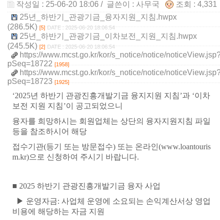
작성일 : 25-06-20 18:06
/ 글쓴이 :
사무국
조회 : 4,33
25년_하반기_관광기금_융자지원_지침.hwpx
(286.5K)
[5]
DATE : 2025-06-20 18:06:54
25년_하반기_관광기금_이차보전_지원_지침.hwpx
(245.5K)
[2]
DATE : 2025-06-20 18:06:54
https://www.mcst.go.kr/kor/s_notice/notice/noticeView.jsp
pSeq=18722
[1958]
https://www.mcst.go.kr/kor/s_notice/notice/noticeView.jsp
pSeq=18723
[1925]
‘2025
년 하반기 관광진흥개발기금 융지지원 지침
’
과
‘
이차
보전 지원 지침
’
이 공고되었으니
융자를 희망하시는
회원업체는 상단의 융자지원지침 파일
등을 참조하시어 해당
접수기관
(
등기 또는 방문접수
)
또는 온라인
(www.loantouris
m.kr)
으로 신청하여 주시기 바랍니다
.
■
2025 하반
기 관광진흥개발기금 융자 사업
▶
운영자금
:
사업체 운영에 소요되는 손익계산서상 영업
비용에 해당하는 자금 지원