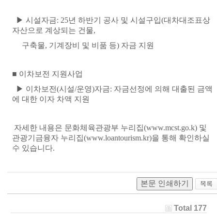
▶
시설자금
: 25
년 하반기 공사 및 시설구입
(
대차대조표상
자산으로 계상되는 건물
,
구축물
,
기계장비 및 비품 등
)
자금 지원
■
이차보전 지원사업
▶
이차보전
(
시설
/
운영
)
자금
:
자금선정에 의해 대출된 금액
에 대한 이자 차액 지원
자세한 내용은 문화체육관광부 누리집
(www.mcst.go.k)
및
관광기금융자 누리집
(www.loantourism.kr)
을 통해 확인하실
수 있습니다
.
본문 인쇄하기
Total 177