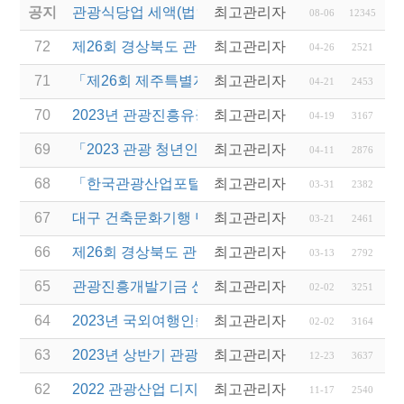
공지
관광식당업 세액(법인세 및 소득세)감면 제도 안내
최고관리자
08-06
12345
72
제26회 경상북도 관광기념품 공모전 수상작 발표
최고관리자
04-26
2521
71
「제26회 제주특별자치도 관광기념품 공모전」 개최
최고관리자
04-21
2453
70
2023년 관광진흥유공자 정부 포상 대상자 추천 공고
최고관리자
04-19
3167
69
「2023 관광 청년인턴제 지원 사업」 참여 사업체 
최고관리자
04-11
2876
68
「한국관광산업포털(투어라즈)」 시범운영 안내
최고관리자
03-31
2382
67
대구 건축문화기행 단체투어 여행사 모집 공고
최고관리자
03-21
2461
66
제26회 경상북도 관광기념품 공모전 개최 공고
최고관리자
03-13
2792
65
관광진흥개발기금 신용보증부 운영자금 특별융자 시
최고관리자
02-02
3251
64
2023년 국외여행인솔자(T/C) 2차 소양교육 안내
최고관리자
02-02
3164
63
2023년 상반기 관광진흥개발기금 융자 시행 안내
최고관리자
12-23
3637
62
2022 관광산업 디지털혁신 포럼 안내
최고관리자
11-17
2540