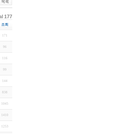
al 177
조회
171
96
116
99
144
838
1045
1410
1253