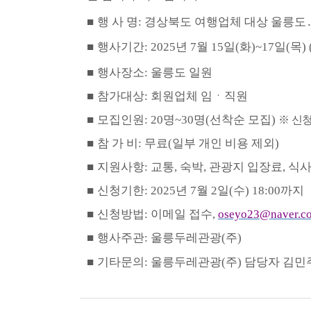
■
행 사 명
:
경상북도 여행업체 대상 울릉도
■
행사기간
:
2025
년
7
월
15
일
(
화
)~17
일
(
목
) 
■
행사장소
:
울릉도 일원
■
참가대상
:
회원업체 임ㆍ직원
■
모집인원
: 20
명
~30
명
(
선착순 모집
)
※
신청
■
참 가 비
:
무료
(
일부 개인 비용 제외
)
■
지원사항
:
교통
,
숙박
,
관광지 입장료
,
식사
■
신청기한
: 2025
년
7
월
2
일
(
수
) 18:00
까지
■
신청방법
:
이메일 접수
,
oseyo23@naver.c
■
행사주관
:
울릉두레관광
(
주
)
■
기타문의
:
울릉두레관광
(
주
)
담당자 김민