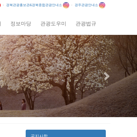
·
경북관광홍보관&경북종합관광안내소
·
경주관광안내소
내
정보마당
관광도우미
관광법규
Next
공지사항