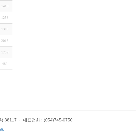
1410
1253
1306
2016
1759
480
 38117
·
대표전화 : (054)745-0750
an.