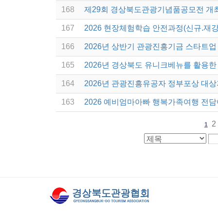
168
제29회 경상북도관광기념품공모전 개
167
2026 현장체험학습 안전과정(신규.재강
166
2026년 상반기 관광진흥기금 스타트업
165
2026년 경상북도 유니크베뉴를 활용한 
164
2026년 관광진흥유공자 정부포상 대상
163
2026 예비엄마아빠 행복가족여행 전
2
1