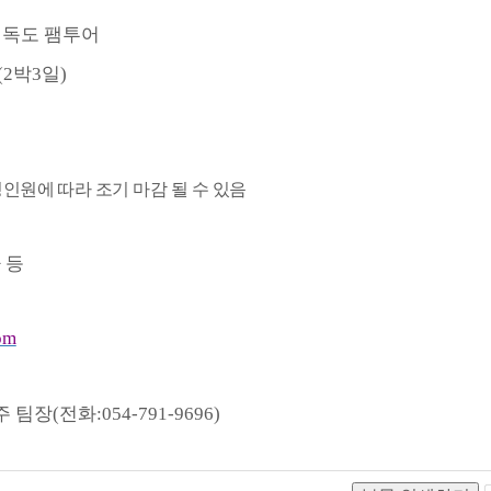
․
독도 팸투어
(2
박
3
일
)
인원에 따라 조기 마감 될 수 있음
 등
om
주 팀장
(
전화
:054-791-9696)