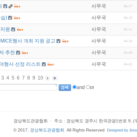
최
사무국
06-17
습)
사무국
06-10
 지원
사무국
05-11
MICE행사 개최 지원 공고
사무국
04-24
자 추천
사무국
04-09
담여행사 선정 리스트
사무국
04-03
3
4
5
6
7
8
9
10
and
or
경상북도관광협회
·
주소 : 경상북도 경주시 한국관광1번로 9, (우)
© 2017,
경상북도관광협회
. All Rights Reserved.
Designed by Jins