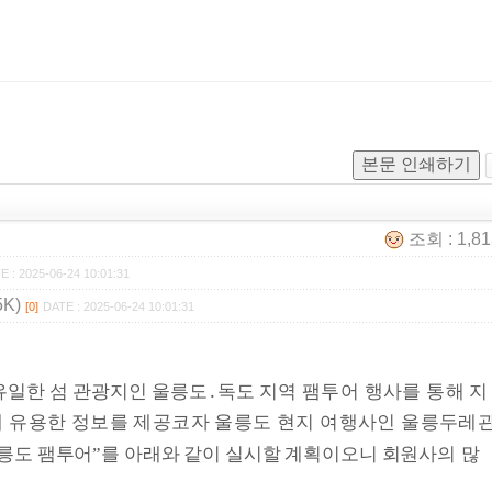
본문 인쇄하기
조회 : 1,8
E : 2025-06-24 10:01:31
K)
[0]
DATE : 2025-06-24 10:01:31
유일한 섬 관광지인 울릉도
․
독도
지역 팸투어 행사를 통해 지
에
유
용한 정보를 제공코자 울릉도 현지 여행사인 울릉두레
릉도 팸투어
”
를 아래와 같이 실시할 계획이오니 회원사의
많