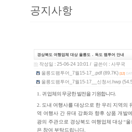
공지사항
경상북도 여행업체 대상 울릉도 ․ 독도 팸투어 안내
작성일 : 25-06-24 10:01
/ 글쓴이 :
사무국
울릉도팸투어_7월15-17_.pdf (89.7K)
[12]
DAT
울릉도팸투어_7월15-17__신청서.hwp (54.5
1.
귀 업체의 무궁한 발전을 기원합니다
.
2.
도내 여행사를 대상으로 한 우리 지역의 
역 여행사 간 유대 강화와 향후 상품 개발
광의 주관으로 경
상북도
여행업체 대상
“
울
은 참여 부탁드립니다
.