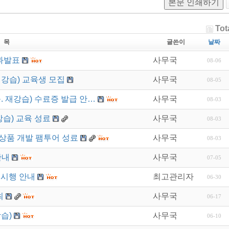
본문 인쇄하기
Tot
 목
글쓴이
날짜
과발표
사무국
08-06
재강습) 교육생 모집
사무국
08-05
. 재강습) 수료증 발급 안…
사무국
08-03
강습) 교육 성료
사무국
08-03
상품 개발 팸투어 성료
사무국
08-03
안내
사무국
07-05
 시행 안내
최고관리자
06-30
최
사무국
06-17
습)
사무국
06-10