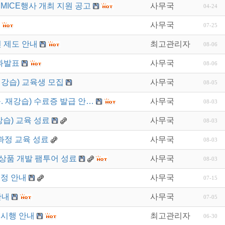
MICE행사 개최 지원 공고
사무국
04-24
사무국
07-25
 제도 안내
최고관리자
08-06
과발표
사무국
08-06
재강습) 교육생 모집
사무국
08-05
. 재강습) 수료증 발급 안…
사무국
08-03
강습) 교육 성료
사무국
08-03
과정 교육 성료
사무국
08-03
상품 개발 팸투어 성료
사무국
08-03
일정 안내
사무국
07-15
안내
사무국
07-05
 시행 안내
최고관리자
06-30