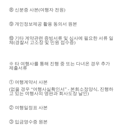
⑧
신분증 사본
(
여행자 전원
)
⑨
개인정보제공 활용 동의서 원본
⑩
기타 계약관련 증빙서류 및 심사에 필요한 서류 일
체
(
경찰서 고소장 및 민원 접수증
)
※
타 여행사를 통해 진행 중 또는 다녀온 경우 추가
제출서류
①
여행계약서 사본
(
없을 경우
“
여행사실확인서
” -
본회소정양식
,
진행하
고 있는 여행사의 명판과 회사도장 날인
)
②
여행일정표 사본
③
입금영수증 원본