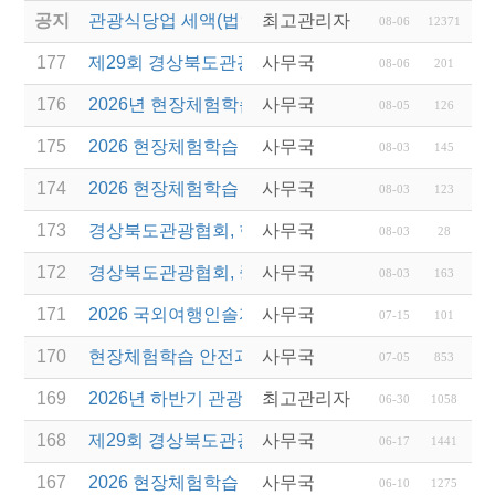
공지
관광식당업 세액(법인세 및 소득세)감면 제도 안내
최고관리자
08-06
12371
177
제29회 경상북도관광기념품공모전 결과발표
사무국
08-06
201
176
2026년 현장체험학습 안전과정(신규.재강습) 교육생
사무국
08-05
126
175
2026 현장체험학습 안전과정 교육(신규. 재강습) 수
사무국
08-03
145
174
2026 현장체험학습 안전과정(신규. 재강습) 교육 성
사무국
08-03
123
173
경상북도관광협회, 현장체험학습 안전과정 교육 성
사무국
08-03
28
172
경상북도관광협회, 중국 단동 해외여행상품 개발 팸
사무국
08-03
163
171
2026 국외여행인솔자 소양과정 연간 일정 안내
사무국
07-15
101
170
현장체험학습 안전과정(신규/재강습) 안내
사무국
07-05
853
169
2026년 하반기 관광진흥개발기금 융자 시행 안내
최고관리자
06-30
1058
168
제29회 경상북도관광기념품공모전 개최
사무국
06-17
1441
167
2026 현장체험학습 안전과정(신규.재강습)
사무국
06-10
1275