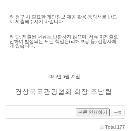
※
청구 시 필요한 개인정보 제공 활용 동의서를 반드
시 제출해주시기 바랍니다
.
※
단
,
제출된 서류는 반환하지 않으며
,
서류 미제출로
인하여 발생되는 모든 책임은
(
피해보상 등
)
신청자에
게 있습니다
.
2025
년
6
월
25
일
경상북도관광협회 회장 조남립
본문 인쇄하기
Total 177