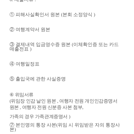
①
피해사실확인서 원본
(
본회 소정양식
)
②
여행계약서 원본
③
결제내역 입금영수증 원본
(
이체확인증 또는 카드
매출전표
)
④
여행일정표
⑤
출입국에 관한 사실증명
⑥
위임서류
(
위임장 인감 날인 원본
,
여행자 전원 개인인감증명서
원본
,
여행자 전원 신분증 사본 첨부
,
가족의 경우 가족관계증명서
)
⑦
본인명의 통장 사본
(
위임 시 위임받은 자의 통장사
본
)