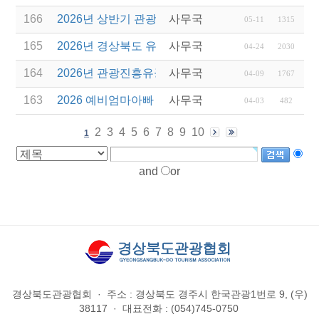
166
2026년 상반기 관광진흥기금 스타트업 지원
사무국
05-11
1315
165
2026년 경상북도 유니크베뉴를 활용한 MICE행사 
사무국
04-24
2030
164
2026년 관광진흥유공자 정부포상 대상자 추천
사무국
04-09
1767
163
2026 예비엄마아빠 행복가족여행 전담여행사 선정
사무국
04-03
482
2
3
4
5
6
7
8
9
10
1
and
or
경상북도관광협회
·
주소 : 경상북도 경주시 한국관광1번로 9, (우)
38117
·
대표전화 : (054)745-0750