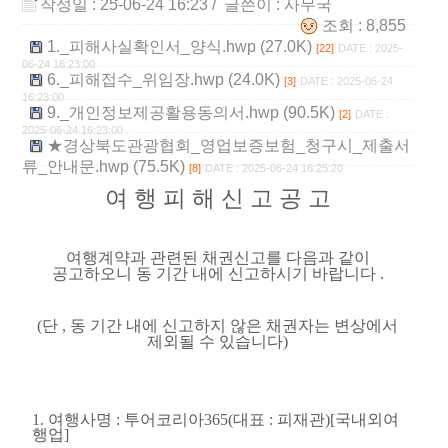
작성일 : 25-06-24 16:23
/ 글쓴이 :
사무국
조회 : 8,855
1._피해사실확인서_양식.hwp (27.0K)
[22]
DATE : 2025-
06-24 16:23:00
6._피해접수_위임장.hwp (24.0K)
[3]
DATE : 2025-06-24
16:23:00
9._개인정보제공활용동의서.hwp (90.5K)
[2]
DATE :
2025-06-24 16:23:00
★경상북도관광협회_영업보증보험_청구시_제출서
류_안내문.hwp (75.5K)
[8]
DATE : 2025-06-24 16:25:20
여 행 피 해 신 고 공 고
여행계약과 관련된 채권신고를 다음과 같이
공고하오니 동 기간 내에 신고하시기 바랍니다
.
(
단
,
동 기간 내에 신고하지 않은 채권자는 변상에서
제외될 수 있습니다
)
1.
여행사명
:
투어코리아
365(
대표
:
피재관
)[
국내외여
행업
]