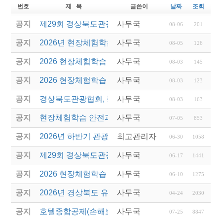
번호
제 목
글쓴이
날짜
조회
공지
제29회 경상북도관광기념품공모전 결과발표
사무국
08-06
201
공지
2026년 현장체험학습 안전과정(신규.재강습) 교육생
사무국
08-05
126
공지
2026 현장체험학습 안전과정 교육(신규. 재강습) 수
사무국
08-03
145
공지
2026 현장체험학습 안전과정(신규. 재강습) 교육 성
사무국
08-03
123
공지
경상북도관광협회, 중국 단동 해외여행상품 개발 팸
사무국
08-03
163
공지
현장체험학습 안전과정(신규/재강습) 안내
사무국
07-05
853
공지
2026년 하반기 관광진흥개발기금 융자 시행 안내
최고관리자
06-30
1058
공지
제29회 경상북도관광기념품공모전 개최
사무국
06-17
1441
공지
2026 현장체험학습 안전과정(신규.재강습)
사무국
06-10
1275
공지
2026년 경상북도 유니크베뉴를 활용한 MICE행사 
사무국
04-24
2030
공지
호텔종합공제(손해보험) 서비스 안내
사무국
07-25
8847