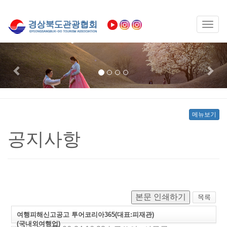
Toggl
naviga
Previous
Nex
메뉴보기
공지사항
본문 인쇄하기
여행피해신고공고 투어코리아365(대표:피재관)
(국내외여행업)