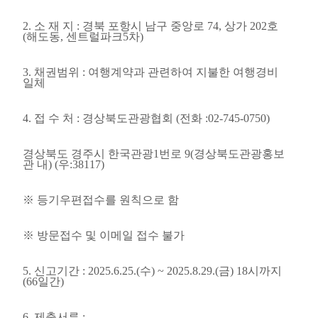
2.
소 재 지
:
경북 포항시 남구 중앙로
74,
상가
202
호
(
해도동
,
센트럴파크
5
차
)
3.
채권범위
:
여행계약과 관련하여 지불한 여행경비
일체
4.
접 수 처
:
경상북도관광협회
(
전화
:02-745-0750)
경상북도 경주시 한국관광
1
번로
9(
경상북도관광홍보
관 내
) (
우
:38117)
※
등기우편접수를 원칙으로 함
※
방문접수 및 이메일 접수 불가
5.
신고기간
: 2025.6.25.(
수
) ~ 2025.8.29.(
금
) 18
시까지
(66
일간
)
6.
제출서류
: