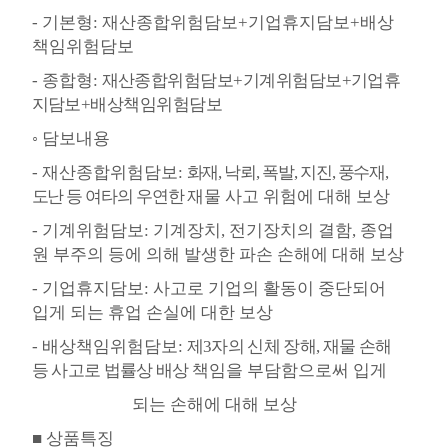
-
기본형
:
재산종합위험담보
+
기업휴지담보
+
배상
책임위험담보
-
종합형
:
재산종합위험담보
+
기계위험담보
+
기업휴
지담보
+
배상책임위험담보
◦
담보내용
-
재산종합위험담보
:
화재
,
낙뢰
,
폭발
,
지진
,
풍수재
,
도난 등 여타의 우연한
재물 사고 위험에 대해 보상
-
기계위험담보
:
기계장치
,
전기장치의 결함
,
종업
원 부주의 등에 의해
발생한 파손 손해에 대해 보상
-
기업휴지담보
:
사고로 기업의 활동이 중단되어
입게 되는 휴업 손실에
대한 보상
-
배상책임위험담보
:
제
3
자의 신체 장해
,
재물 손해
등 사고로 법률상 배상
책임을 부담함으로써 입게
되는
손해에 대해 보상
■
상품특징