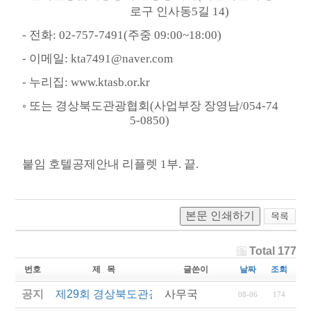
로구 인사동
5
길
14)
-
전화
: 02-757-7491(
주중
09:00~18:00)
-
이메일
: kta7491@naver.com
-
누리집
: www.ktasb.or.kr
◦
또는 경상북도관광협회
(
사업부장 장영남
/054-74
5-0850)
붙임 호텔공제안내 리플렛
1
부
.
끝
.
본문 인쇄하기
Total 177
번호
제 목
글쓴이
날짜
조회
공지
제29회 경상북도관광기념품공모전 결과발표
사무국
08-06
174