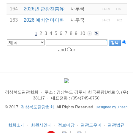
164
2026년 관광진흥유공자 정부포상 대상자 추천
사무국
04-09
1761
163
2026 예비엄마아빠 행복가족여행 전담여행사 선정
사무국
04-03
482
2
3
4
5
6
7
8
9
10
1
and
or
경상북도관광협회
·
주소 : 경상북도 경주시 한국관광1번로 9, (우)
38117
·
대표전화 : (054)745-0750
© 2017,
경상북도관광협회
. All Rights Reserved.
Designed by Jinsan.
협회소개
·
회원사안내
·
정보마당
·
관광도우미
·
관광법규