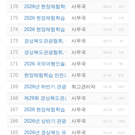
176
2026년 현장체험학습 안전과정(신규.재강습) 교육생
사무국
08-05
101
175
2026 현장체험학습 안전과정 교육(신규. 재강습) 수
사무국
08-03
119
174
2026 현장체험학습 안전과정(신규. 재강습) 교육 성
사무국
08-03
103
173
경상북도관광협회, 현장체험학습 안전과정 교육 성
사무국
08-03
26
172
경상북도관광협회, 중국 단동 해외여행상품 개발 팸
사무국
08-03
148
171
2026 국외여행인솔자 소양과정 연간 일정 안내
사무국
07-15
99
170
현장체험학습 안전과정(신규/재강습) 안내
사무국
07-05
839
169
2026년 하반기 관광진흥개발기금 융자 시행 안내
최고관리자
06-30
1047
168
제29회 경상북도관광기념품공모전 개최
사무국
06-17
1412
167
2026 현장체험학습 안전과정(신규.재강습)
사무국
06-10
1257
166
2026년 상반기 관광진흥기금 스타트업 지원
사무국
05-11
1309
165
2026년 경상북도 유니크베뉴를 활용한 MICE행사 
사무국
04-24
2020