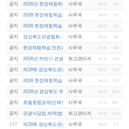
공지
2026년 현장체험학습 안전과정(신규.재강습) 교육생
사무국
08-05
101
공지
2026 현장체험학습 안전과정 교육(신규. 재강습) 수
사무국
08-03
119
공지
2026 현장체험학습 안전과정(신규. 재강습) 교육 성
사무국
08-03
103
공지
경상북도관광협회, 중국 단동 해외여행상품 개발 팸
사무국
08-03
148
공지
현장체험학습 안전과정(신규/재강습) 안내
사무국
07-05
839
공지
2026년 하반기 관광진흥개발기금 융자 시행 안내
최고관리자
06-30
1047
공지
제29회 경상북도관광기념품공모전 개최
사무국
06-17
1412
공지
2026 현장체험학습 안전과정(신규.재강습)
사무국
06-10
1257
공지
2026년 경상북도 유니크베뉴를 활용한 MICE행사 
사무국
04-24
2020
공지
호텔종합공제(손해보험) 서비스 안내
사무국
07-25
8827
공지
관광식당업 세액(법인세 및 소득세)감면 제도 안내
최고관리자
08-06
12352
177
제29회 경상북도관광기념품공모전 결과발표
사무국
08-06
174