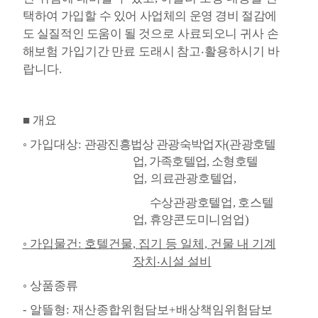
택
하여 가입할
수 있어 사업체의 운영 경비 절감에
도 실질적인 도움이 될 것으로
사료되오니 귀사 손
해보험 가입기간 만료 도래시
참고
‧
활용하시기 바
랍니다
.
■
개요
◦
가입대상
:
관광진흥법상 관광숙박업자
(
관광호텔
업
,
가족호텔업
,
소형호텔
업
,
의료관광호텔업
,
수상관광호텔업
,
호스텔
업
,
휴양콘도미니엄업
)
◦
가입물건
:
호텔건물
,
집기 등 일체
,
건물 내 기계
장치
‧
시설 설비
◦
상품종류
-
알뜰형
:
재산종합위험담보
+
배상책임위험담보