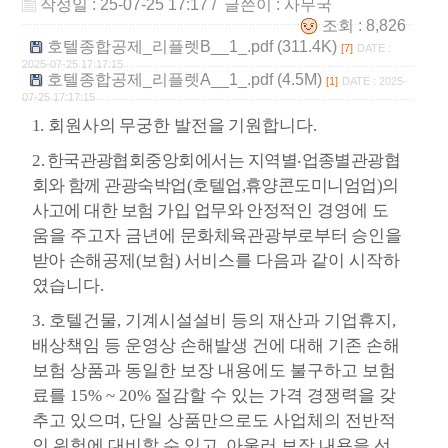
작성일 : 25-07-25 17:17
/ 글쓴이 :
사무국
조회 : 8,826
호텔종합공제_리플렛B__1_.pdf (311.4K)
[7]
DATE :
2025-07-25 17:17:15
호텔종합공제_리플렛A__1_.pdf (4.5M)
[1]
DATE : 2025-
07-25 17:17:15
1.
회원사의 무궁한 발전을 기원합니다
.
2.
한국관광협회중앙회에서는 지역별
‧
업종별관광협
회와 함께 관광숙박업
(
호텔업
,
휴양콘도미니엄업
)
의
사고에 대한 보험 가입 업무와 안정적인
경영에 도
움을 주고자 금년에
문화체육관광부로부터 승인을
받아 손해공제
(
보험
)
서비스를
다음과 같이 시작하
였습니다
.
3.
호텔건물
,
기계시설설비 등의 재산과 기업휴지
,
배상책임 등 운영상 손해발생 건에 대해 기존 손해
보험 상품과 동일한 보장 내용에도 불구하고 보험
료를
15% ~ 20%
절감할 수 있는 가격 경쟁력을 갖
추고 있으며
,
단일 상품만으로도 사업체의 전반적
인 위험에 대비할 수 있고
,
아울러 보장 내용을 선