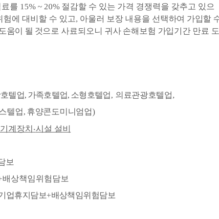
험료를
15% ~ 20%
절감할 수 있는 가격 경쟁력을 갖추고 있으
험에 대비할 수 있고
,
아울러 보장 내용을 선택
하여 가입할
도움이 될 것으로
사료되오니 귀사 손해보험 가입기간 만료 
광호텔업
,
가족호텔업
,
소형호텔업
,
의료관광호텔업
,
스텔업
,
휴양콘도미니엄업
)
 기계장치
‧
시설 설비
담보
+
배상책임위험담보
기업휴지담보
+
배상책임위험담보