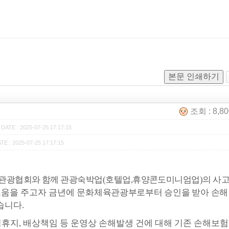
본문 인쇄하기
조회 : 8,8
DATE : 2025-07-25 17:17:15
TE : 2025-07-25 17:17:15
관광협회와 함께 관광숙박업
(
호텔업
,
휴양콘도미니엄업
)
의 사
도움을 주고자 금년에
문화체육관광부로부터 승인을 받아 손해
습니다
.
업휴지
,
배상책임 등 운영상 손해발생 건에 대해 기존 손해보험