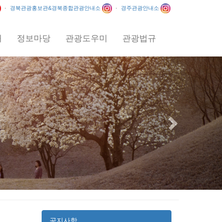
·
경북관광홍보관&경북종합관광안내소
·
경주관광안내소
내
정보마당
관광도우미
관광법규
Next
 / 2012
공지사항