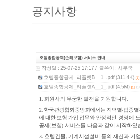
공지사항
호텔종합공제(손해보험) 서비스 안내
작성일 : 25-07-25 17:17
/ 글쓴이 :
사무국
호텔종합공제_리플렛B__1_.pdf (311.4K)
[7]
호텔종합공제_리플렛A__1_.pdf (4.5M)
[1]
DA
1.
회원사의 무궁한 발전을 기원합니다
.
2.
한국관광협회중앙회에서는 지역별
‧
업종별
에 대한 보험 가입 업무와 안정적인
경영에 
공제
(
보험
)
서비스를
다음과 같이 시작하였
3.
호텔건물
,
기계시설설비 등의 재산과 기