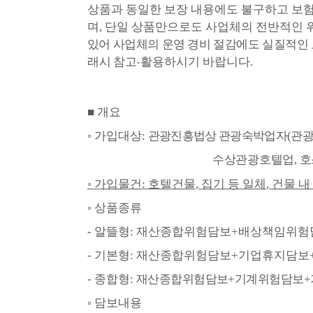
상품과 동일한 보장 내용에도 불구하고 보
며
,
단일 상품만으로도 사업체의 전반적인 위
있어 사업체의 운영 경비 절감에도 실질적인 
래시
참고
‧
활용하시기 바랍니다
.
■
개요
◦
가입대상
:
관광진흥법상 관광숙박업자
(
관
수상관광호텔업
,
호
◦
가입물건
:
호텔건물
,
집기 등 일체
,
건물 내
◦
상품종류
-
알뜰형
:
재산종합위험담보
+
배상책임위험
-
기본형
:
재산종합위험담보
+
기업휴지담보
-
종합형
:
재산종합위험담보
+
기계위험담보
+
◦
담보내용