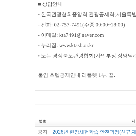
■
상담안내
◦
한국관광협회중앙회 관광공제회
(
서울특별
-
전화
: 02-757-7491(
주중
09:00~18:00)
-
이메일
: kta7491@naver.com
-
누리집
: www.ktasb.or.kr
◦
또는 경상북도관광협회
(
사업부장 장영남
/
붙임 호텔공제안내 리플렛
1
부
.
끝
.
번호
제
공지
2026년 현장체험학습 안전과정(신규.