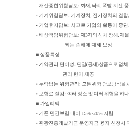
-
재산종합위험담보
:
화재
,
낙뢰
,
폭발
,
지진
,
풍
-
기계위험담보
:
기계장치
,
전기장치의 결함
-
기업휴지담보
:
사고로 기업의 활동이 중단
-
배상책임위험담보
:
제
3
자의 신체 장해
,
재물
되는
손해에 대해 보상
■
상품특징
◦
계약관리 편이성
:
단일
(
공제
)
상품으로 업체 
관리
편이 제공
◦
누락없는 위험관리
:
모든 위험 담보방식을
◦
보험료 절감
:
여러 장소 및 여러 위험을 하
■
가입혜택
◦
기존 민간보험 대비
15%~20%
저렴
◦
관광진흥개발기금 운영자금 융자 신청시