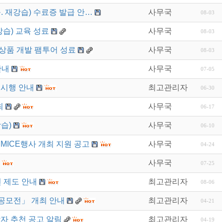
. 재강습) 수료증 발급 안…
사무국
08-03
강습) 교육 성료
사무국
08-03
상품 개발 팸투어 성료
사무국
08-03
안내
사무국
07-05
 시행 안내
최고관리자
06-30
최
사무국
06-17
습)
사무국
06-10
MICE행사 개최 지원 공고
사무국
04-24
사무국
07-25
 제도 안내
최고관리자
08-06
공모전」 개최 안내
최고관리자
04-21
자 추천 공고 알림
최고관리자
04-19