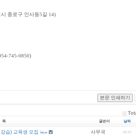
시 종로구 인사동
5
길
14)
054-745-0850)
본문 인쇄하기
Tot
 목
글쓴이
날짜
재강습) 교육생 모집
사무국
08-05