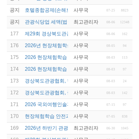
공지
호텔종합공제(손해보험) 서비스 안내
사무국
07-25
8823
공지
관광식당업 세액(법인세 및 소득세)감면 제도 안내
최고관리자
08-06
12348
177
제29회 경상북도관광기념품공모전 결과발표
사무국
08-06
162
176
2026년 현장체험학습 안전과정(신규.재강습) 교육생
사무국
08-05
94
175
2026 현장체험학습 안전과정 교육(신규. 재강습) 수
사무국
08-03
113
174
2026 현장체험학습 안전과정(신규. 재강습) 교육 성
사무국
08-03
97
173
경상북도관광협회, 현장체험학습 안전과정 교육 성
사무국
08-03
24
172
경상북도관광협회, 중국 단동 해외여행상품 개발 팸
사무국
08-03
142
171
2026 국외여행인솔자 소양과정 연간 일정 안내
사무국
07-15
97
170
현장체험학습 안전과정(신규/재강습) 안내
사무국
07-05
838
169
2026년 하반기 관광진흥개발기금 융자 시행 안내
최고관리자
06-30
1045