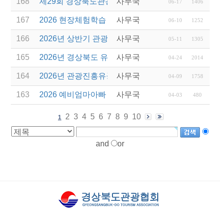
168
제29회 경상북도관광기념품공모전 개최
사무국
06-17
1406
167
2026 현장체험학습 안전과정(신규.재강습)
사무국
06-10
1252
166
2026년 상반기 관광진흥기금 스타트업 지원
사무국
05-11
1305
165
2026년 경상북도 유니크베뉴를 활용한 MICE행사 
사무국
04-24
2014
164
2026년 관광진흥유공자 정부포상 대상자 추천
사무국
04-09
1758
163
2026 예비엄마아빠 행복가족여행 전담여행사 선정
사무국
04-03
480
2
3
4
5
6
7
8
9
10
1
and
or