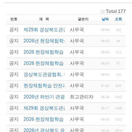
Total 177
번호
제 목
글쓴이
날짜
조회
공지
제29회 경상북도관광기념품공모전 결과발표
사무국
08-06
162
공지
2026년 현장체험학습 안전과정(신규.재강습) 교육생
사무국
08-05
94
공지
2026 현장체험학습 안전과정 교육(신규. 재강습) 수
사무국
08-03
113
공지
2026 현장체험학습 안전과정(신규. 재강습) 교육 성
사무국
08-03
97
공지
경상북도관광협회, 중국 단동 해외여행상품 개발 팸
사무국
08-03
142
공지
현장체험학습 안전과정(신규/재강습) 안내
사무국
07-05
838
공지
2026년 하반기 관광진흥개발기금 융자 시행 안내
최고관리자
06-30
1045
공지
제29회 경상북도관광기념품공모전 개최
사무국
06-17
1406
공지
2026 현장체험학습 안전과정(신규.재강습)
사무국
06-10
1252
공지
2026년 경상북도 유니크베뉴를 활용한 MICE행사 
사무국
04-24
2014