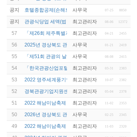
공지
호텔종합공제(손해보험) 서비스 안내
사무국
07-25
8850
공지
관광식당업 세액(법인세 및 소득세)감면 제도 안내
최고관리자
08-06
12372
57
「제26회 제주특별자치도 관광기념품 공모전」 개최
최고관리자
04-21
2455
56
2025년 경상북도 관광진흥기금 보조사업 공고
사무국
01-21
2419
55
「제51회 관광의 날」경상북도 관광진흥유공 표창
사무국
08-08
2415
54
「한국관광산업포털(투어라즈)」 시범운영 안내
최고관리자
03-31
2383
53
2022 영주세계풍기인삼엑스포 개최 및 관람 안내
최고관리자
10-07
2382
52
경북관광기업지원센터 2023년 비상주 협력기업 모
최고관리자
05-04
2378
51
2022 해남미남축제 연계 차량비 지원 사업 안내
최고관리자
11-02
2353
50
2026년 경상북도 관광진흥기금 우수기업 레벨업(Leve
사무국
02-25
2345
49
2022 해남미남축제 연계 차량비 지원 사업 변경 안내
최고관리자
11-03
2320