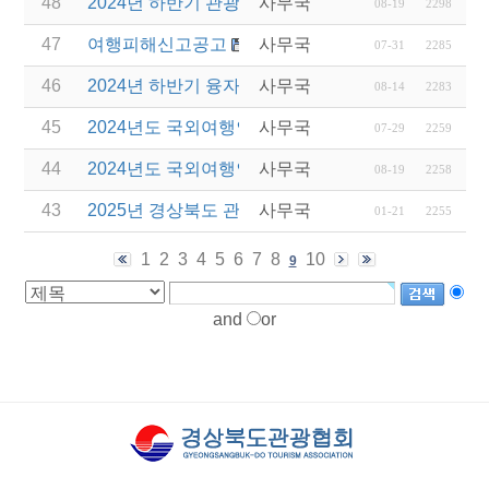
48
2024년 하반기 관광진흥개발기금 이차보전 지원 지침
사무국
08-19
2298
47
여행피해신고공고
사무국
07-31
2285
46
2024년 하반기 융자 예산 집행계획 관련 안내
사무국
08-14
2283
45
2024년도 국외여행인솔자(T/C) 소양교육(3차) 실시
사무국
07-29
2259
44
2024년도 국외여행인솔자(T/C) 교육 일정 변경 안내
사무국
08-19
2258
43
2025년 경상북도 관광서비스 시설환경개선 사업 공
사무국
01-21
2255
1
2
3
4
5
6
7
8
10
9
and
or