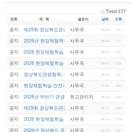
Total 177
번호
제 목
글쓴이
날짜
조회
공지
제29회 경상북도관광기념품공모전 결과발표
사무국
08-06
210
공지
2026년 현장체험학습 안전과정(신규.재강습) 교육생
사무국
08-05
131
공지
2026 현장체험학습 안전과정 교육(신규. 재강습) 수
사무국
08-03
150
공지
2026 현장체험학습 안전과정(신규. 재강습) 교육 성
사무국
08-03
128
공지
경상북도관광협회, 중국 단동 해외여행상품 개발 팸
사무국
08-03
165
공지
현장체험학습 안전과정(신규/재강습) 안내
사무국
07-05
856
공지
2026년 하반기 관광진흥개발기금 융자 시행 안내
최고관리자
06-30
1061
공지
제29회 경상북도관광기념품공모전 개최
사무국
06-17
1444
공지
2026 현장체험학습 안전과정(신규.재강습)
사무국
06-10
1278
공지
2026년 경상북도 유니크베뉴를 활용한 MICE행사 
사무국
04-24
2031