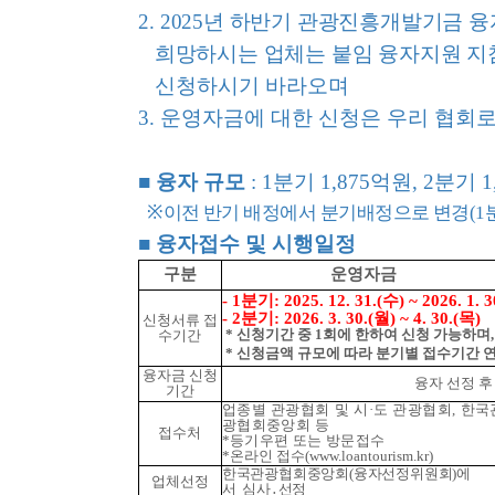
2.
2025년 하반기 관광진흥개발기금 
희망하시는 업체는 붙임 융자지원 지
신청하시기 바라오며
3. 운영자금에 대한 신청은 우리 협회
■
융자 규모
: 1분기 1,875억원, 2분기 
※
이전 반기 배정에서 분기배정으로 변경(1분
■
융자접수 및 시행일정
구분
운영자금
- 1분기: 2025. 12. 31.(수) ~ 2026. 1. 
- 2분기: 2026. 3. 30.(월) ~ 4. 30.(목)
신청서류 접
*
신청기간 중 1회에 한하여 신청 가능하며,
수기간
*
신청금액 규모에 따라 분기별 접수기간 
융자금 신청
융자 선정 후 즉
기간
업종별 관광협회 및 시·도 관광협회, 한국
광협회중앙회 등
접수처
*
등기우편 또는 방문접수
*
온라인 접수(www.loantourism.kr)
한국관광협회중앙회(융자선정위원회)에
업체선정
서 심사․선정