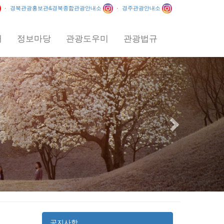
·
경북관광홍보관&경북종합관광안내소
·
경주관광안내소
내
정보마당
관광도우미
관광법규
Next
공지사항