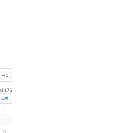
al 176
조회
33
75
71