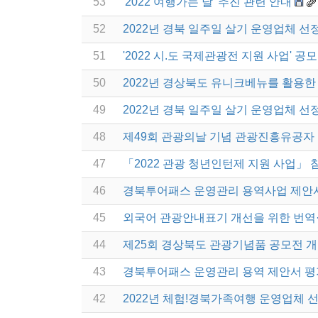
53
'2022 여행가는 달' 추진 관련 안내
52
2022년 경북 일주일 살기 운영업체 선
51
'2022 시.도 국제관광전 지원 사업' 공
50
2022년 경상북도 유니크베뉴를 활용한 
49
2022년 경북 일주일 살기 운영업체 선
48
제49회 관광의날 기념 관광진흥유공자 
47
「2022 관광 청년인턴제 지원 사업」 
46
경북투어패스 운영관리 용역사업 제안서
45
외국어 관광안내표기 개선을 위한 번역
44
제25회 경상북도 관광기념품 공모전 개
43
경북투어패스 운영관리 용역 제안서 평
42
2022년 체험!경북가족여행 운영업체 