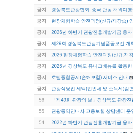
공지
경상북도관광협회, 중국 단동 해외여행
공지
현장체험학습 안전과정(신규/재강습) 
공지
2026년 하반기 관광진흥개발기금 융자
공지
제29회 경상북도관광기념품공모전 개
공지
2026 현장체험학습 안전과정(신규.재강
공지
2026년 경상북도 유니크베뉴를 활용한 
공지
호텔종합공제(손해보험) 서비스 안내
공지
관광식당업 세액(법인세 및 소득세)감면
56
「제49회 관광의 날」경상북도 관광진
55
관광통역안내사 고용보험 상담센터 운
54
2022년 하반기 관광진흥개발기금 융자