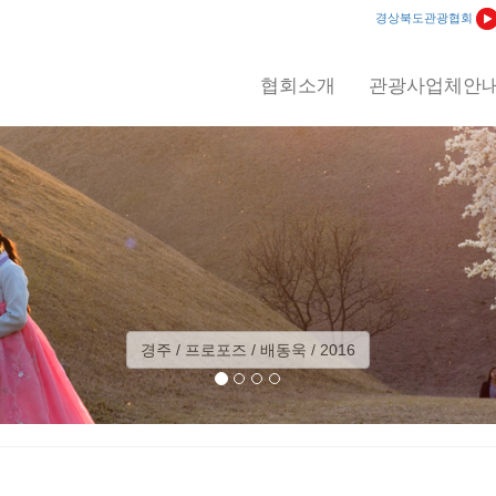
경상북도관광협회
협회소개
관광사업체안
예천 / 회룡포 일출 / 이상익 / 2012