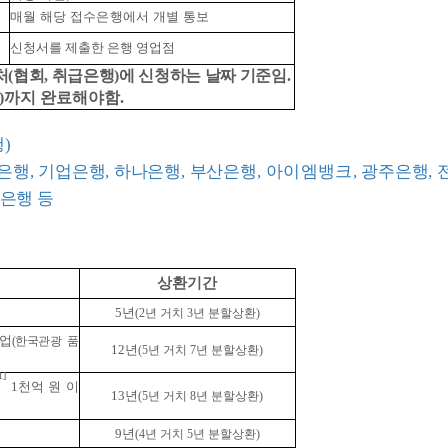
매월 해당 접수은행에서 개별 통보
신청서를 제출한 은행 영업점
(협회, 취급은행)에 신청하는 날짜 기준임.
목)까지 완료해야함.
)
은행, 기업은행, 하나은행,
부산은행
,
아이엠뱅크
, 광주은행, 
협은행 등
상환기간
5년
(2년 거치 3년 분할상환)
업
(
한국관광 품
12년
(5년 거치 7년 분할상환)
1]
1천억 원 이
13년
(5년 거치 8년 분할상환)
9년
(4년 거치 5년 분할상환)