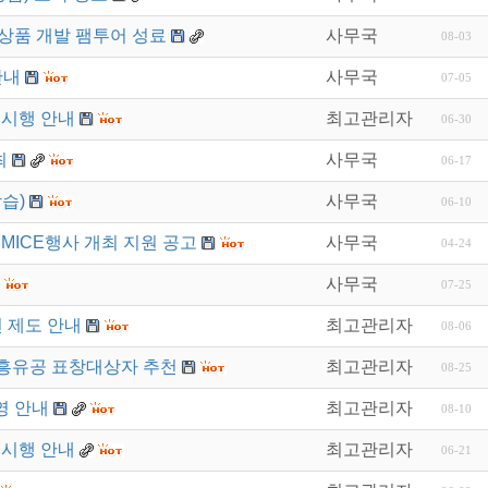
상품 개발 팸투어 성료
사무국
08-03
안내
사무국
07-05
 시행 안내
최고관리자
06-30
최
사무국
06-17
습)
사무국
06-10
MICE행사 개최 지원 공고
사무국
04-24
사무국
07-25
 제도 안내
최고관리자
08-06
흥유공 표창대상자 추천
최고관리자
08-25
영 안내
최고관리자
08-10
 시행 안내
최고관리자
06-21