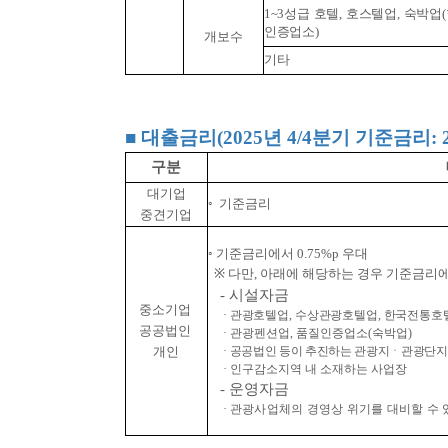
1~3성급 호텔, 호스텔업, 숙박
인증업소)
개보수
기타
■
대출금리(2025년 4/4분기 기준금리: 2
구분
대기업
◦
기준금리
중견기업
◦
기준금리에서 0.75%p 우대
※
다만, 아래에 해당하는 경우 기준금리에서
- 시설자금
중소기업
·
관광호텔업, 수상관광호텔업, 한국전통호텔
공공법인
· 관광펜션업, 품질인증업소(숙박업)
개인
·
공공법인 등이 추진하는 관광지ㆍ관광단지
· 인구감소지역 내 소재하는 사업장
- 운영자금
·
관광사업체의 경영상 위기를 대비할 수 