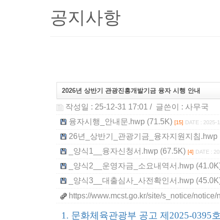
공지사항
2026년 상반기 관광진흥개발기금 융자 시행 안내
작성일 : 25-12-31 17:01
/ 글쓴이 :
사무국
융자시행_안내문.hwp (71.5K)
[15]
DATE : 2025-1
26년_상반기_관광기금_융자지원지침.hwp (2
_양식1__융자신청서.hwp (67.5K)
[4]
DATE : 20
_양식2__운영자금_소요내역서.hwp (41.0K
_양식3__대출심사_사전확인서.hwp (45.0K
https://www.mcst.go.kr/site/s_notice/noti
1. 문화체육관광부 공고 제2025-0395호(