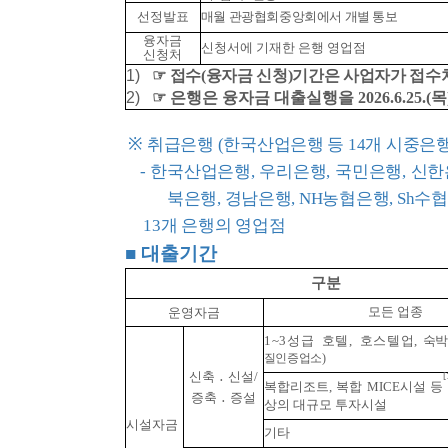
선정발표
매월 관광협회중앙회에서 개별 통보
융자금
신청서에 기재한 은행 영업점
신청처
1)
☞
접수(융자금 신청)기간은 사업자가 접수처
2)
☞
은행은 융자금 대출실행을 2026.6.25.(
※
취급은행 (한국산업은행 등 14개 시중은행
- 한국산업은행, 우리은행, 국민은행, 신한
북은행, 경남은행, NH농협은행, Sh수
13개 은행의 영업점
■
대출기간
구분
모든 업종
운영자금
1~3성급 호텔,
호스텔업,
숙박
질인증업소
)
신축
․
신설/
[
복합리조트, 복합 MICE시설 등
증축
․
증설
상의 대규모 투자시설
시설자금
기타