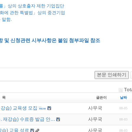
법률」상의 상호출자 제한 기업집단
강화에 관한 특별법」상의 중견기업
말함.
항 및 신청관련 시부사항은 붙임 첨부파일 참조
본문 인쇄하기
Tot
 목
글쓴이
날짜
재강습) 교육생 모집
사무국
08-05
. 재강습) 수료증 발급 안…
사무국
08-03
강습) 교육 성료
사무국
08-03