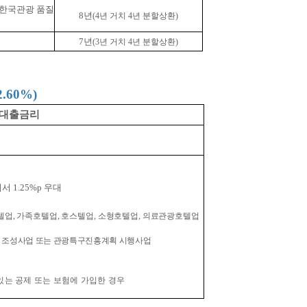
업(한국관광 품질
8년
(4년 거치 4년 분할상환)
7년
(3년 거치 4년 분할상환)
.60%)
대출금리
 1.25%p 우대
업, 가족호텔업, 호스텔업, 소형호텔업, 의료관광호텔업
 조성사업 또는 관광특구진흥계획 시행사업
있는 공제 또는 보험에 가입한 경우