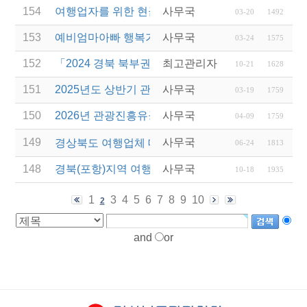
154
여행업자를 위한 현금영수증 관련 웨비나 진행
사무국
03-20
1492
153
예비엄마아빠 행복가족여행 지원사업 전담여행사 모
사무국
03-24
1575
152
「2024 경북 북부권 관광사업체 컨설팅」 안내
최고관리자
10-21
1628
151
2025년도 상반기 관광진흥개발기금 융자 시행 변경(
사무국
03-19
1759
150
2026년 관광진흥유공자 정부포상 대상자 추천
사무국
04-09
1759
149
사무국
경상북도 여행업체 대상 울릉도 ․ 독도 팸투어 안내
06-24
1813
148
경북(포항)지역 여행업계 대상 ⌜동해시 관광홍보설명
사무국
10-18
1935
1
3
4
5
6
7
8
9
10
2
and
or