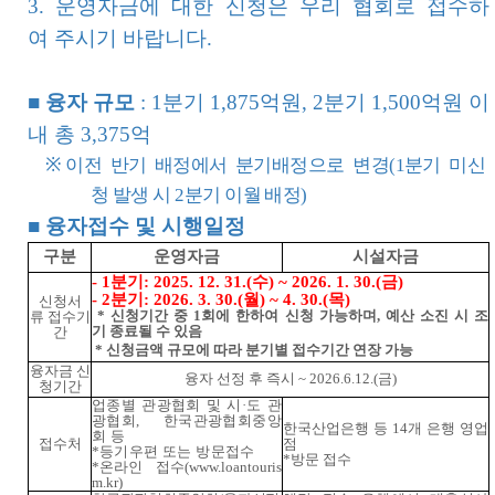
3. 운영자금에 대한 신청은 우리 협회로 접수하
여 주시기 바랍니다.
■
융자 규모
: 1분기 1,875억원, 2분기 1,500억원 이
내 총 3,375억
※
이전 반기 배정에서 분기배정으로 변경(1분기 미신
청 발생 시 2분기 이월 배정)
■
융자접수 및 시행일정
구분
운영자금
시설자금
- 1분기: 2025. 12. 31.(수) ~ 2026. 1. 30.(금)
- 2분기: 2026. 3. 30.(월) ~ 4. 30.(목)
신청서
*
신청기간 중 1회에 한하여 신청 가능하며, 예산 소진 시 조
류 접수기
기 종료될 수 있음
간
*
신청금액 규모에 따라 분기별 접수기간 연장 가능
융자금 신
융자 선정 후 즉시 ~ 2026.6.12.(금)
청기간
업종별 관광협회 및 시·도 관
광협회, 한국관광협회중앙
한국산업은행 등 14개 은행 영업
회 등
접수처
점
*
등기우편 또는 방문접수
*
방문 접수
*
온라인 접수(www.loantouris
m.kr)