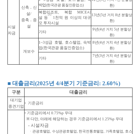
박업
(
한국관광 품질인증업소
)
환)
신축
․
신
복합리조트, 복합 MICE시
설/
13년
[1]
(5년 거치 8년 분할상
설 등
1천억 원 이상의 대규
증축
․
증
환)
모 투자시설
설
시설
9년
(4년 거치 5년 분할상
기타
자금
환)
1~3성급 호텔, 호스텔업, 숙박
8년
(4년 거치 4년 분할상
업(한국관광 품질인증업소)
환)
개보수
7년
(3년 거치 4년 분할상
기타
환)
■
대출금리(2025년 4/4분기 기준금리: 2.60%)
구분
대출금리
대기업
◦
기준금리
중견기업
◦
기준금리에서 0.75%p 우대
※
다만, 아래에 해당하는 경우 기준금리에서 1.25%p 우대
- 시설자금
·
관광호텔업, 수상관광호텔업, 한국전통호텔업, 가족호텔업, 호스