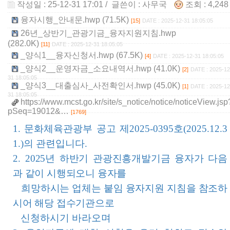
작성일 : 25-12-31 17:01
/ 글쓴이 :
사무국
조회 : 4,24
융자시행_안내문.hwp (71.5K)
[15]
DATE : 2025-12-31 18:05:05
26년_상반기_관광기금_융자지원지침.hwp
(282.0K)
[11]
DATE : 2025-12-31 18:05:05
_양식1__융자신청서.hwp (67.5K)
[4]
DATE : 2025-12-31 18:05:05
_양식2__운영자금_소요내역서.hwp (41.0K)
[2]
DATE : 2025-12
31 18:05:05
_양식3__대출심사_사전확인서.hwp (45.0K)
[1]
DATE : 2025-12
31 18:05:05
https://www.mcst.go.kr/site/s_notice/notice/noticeView.jsp
pSeq=19012&…
[1769]
1. 문화체육관광부 공고 제2025-0395호(2025.12.3
1.)의 관련입니다.
2.
2025년 하반기 관광진흥개발기금 융자가 다음
과 같이 시행되오니 융자를
희망하시는 업체는 붙임 융자지원 지침을 참조하
시어 해당 접수기관으로
신청하시기 바라오며