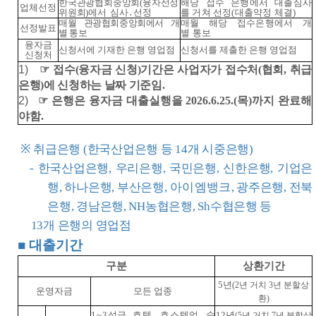
한국관광협회중앙회(융자선정
해당 접수 은행에서 대출심사
업체선정
위원회)에서 심사․선정
를 거쳐 선정(대출약정 체결)
매월 관광협회중앙회에서 개
매월 해당 접수은행에서 개
선정발표
별 통보
별 통보
융자금
신청서에 기재한 은행 영업점
신청서를 제출한 은행 영업점
신청처
1)
☞
접수(융자금 신청)기간은 사업자가 접수처(협회, 취급
은행)에 신청하는 날짜 기준임.
2)
☞
은행은 융자금 대출실행을 2026.6.25.(목)까지 완료해
야함.
※
취급은행 (한국산업은행 등 14개 시중은행)
- 한국산업은행, 우리은행, 국민은행, 신한은행, 기업은
행, 하나은행,
부산은행
,
아이엠뱅크
, 광주은행, 전북
은행, 경남은행, NH농협은행, Sh수협은행 등
13개 은행의 영업점
■
대출기간
구분
상환기간
5년
(2년 거치 3년 분할상
운영자금
모든 업종
환)
1~3성급 호텔,
호스텔업,
숙
12년
(5년 거치 7년 분할상