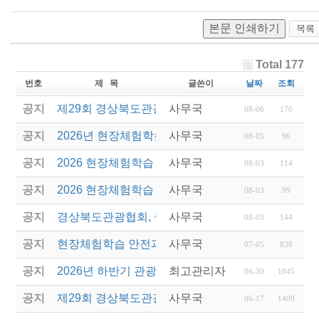
본문 인쇄하기
Total 177
번호
제 목
글쓴이
날짜
조회
공지
제29회 경상북도관광기념품공모전 결과발표
사무국
08-06
170
공지
2026년 현장체험학습 안전과정(신규.재강습) 교육생
사무국
08-05
96
공지
2026 현장체험학습 안전과정 교육(신규. 재강습) 수
사무국
08-03
114
공지
2026 현장체험학습 안전과정(신규. 재강습) 교육 성
사무국
08-03
99
공지
경상북도관광협회, 중국 단동 해외여행상품 개발 팸
사무국
08-03
144
공지
현장체험학습 안전과정(신규/재강습) 안내
사무국
07-05
838
공지
2026년 하반기 관광진흥개발기금 융자 시행 안내
최고관리자
06-30
1045
공지
제29회 경상북도관광기념품공모전 개최
사무국
06-17
1409