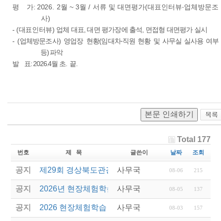
평 가: 20
26. 2
월
~ 3
월
/
서류 및 대면
평가
(
대표인터뷰
‧
업체방문조
사
)
- (
대표인터뷰
)
업체 대표
,
대면 평가장에 출석
,
면접형 대면평가 실시
- (
업체방문조사
)
영업장 현황
(
임대차
‧
직원 현황 및 사무실 실사용 여부
등
)
파악
발 표: 2026.4월 초. 끝.
본문 인쇄하기
Total 177
번호
제 목
글쓴이
날짜
조회
공지
제29회 경상북도관광기념품공모전 결과발표
사무국
08-06
215
공지
2026년 현장체험학습 안전과정(신규.재강습) 교육생
사무국
08-05
137
공지
2026 현장체험학습 안전과정 교육(신규. 재강습) 수
사무국
08-03
157