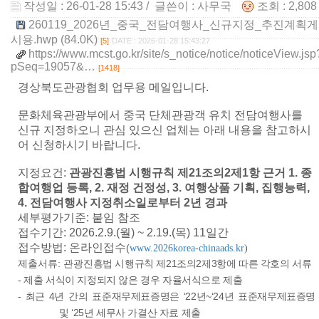
작성일 : 26-01-28 15:43
/ 글쓴이 :
사무국
조회 : 2,80
260119_2026년_중국_전담여행사_신규지정_추진계획게
시용.hwp (84.0K)
[5]
DATE : 2026-01-28 15:43:27
https://www.mcst.go.kr/site/s_notice/notice/noticeView.jsp
pSeq=19057&…
[1418]
경상북도관광협회 업무용 메일입니다.
문화체육관광부에서 중국 단체관광객 유치 전담여행사를
신규 지정하오니 관심 있으신 업체는 아래 내용을 참고하시
어 신청하시기 바랍니다.
지정요건:
관광진흥법 시행규칙 제21조의2제1항 근거 1. 종
합여행업 등록, 2. 재정 건정성, 3. 여행상품 기획, 집행능력,
4. 전담여행사 지정취소일로부터 2년 경과
세부평가기준: 붙임 참조
접수기간: 2026.2.9.(월) ~ 2.19.(목) 11일간
접수방법: 온라인접수
(
www.2026korea-chinaads.kr
)
제출서류:
관광
진흥법 시행규칙 제
21
조의
2
제
3
항에 따른 각호의 서류
-
제출 서식이 지정되지 않은 경우 자율서식으로 제출
-
최근
4
년 간의 표준재무제표증명은
‘22
년
~‘24
년 표준재무제표증명
및
‘25
년 세무사 가결산 자료 제출