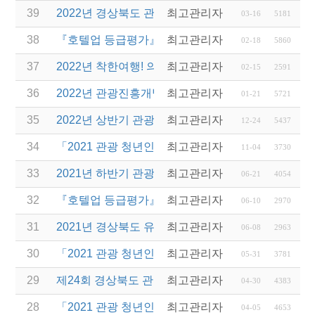
39
2022년 경상북도 관광진흥기금 지원 계획 공고(융자
최고관리자
03-16
5181
38
『호텔업 등급평가』 평가요원 선발 안내
최고관리자
02-18
5860
37
2022년 착한여행! 의성투어! 운영 여행사 공모 안내
최고관리자
02-15
2591
36
2022년 관광진흥개발기금 신용보증부 운영자금 특
최고관리자
01-21
5721
35
2022년 상반기 관광진흥개발기금 융자 시행 안내
최고관리자
12-24
5437
34
「2021 관광 청년인턴제 지원 사업」 변경 사항 안내
최고관리자
11-04
3730
33
2021년 하반기 관광진흥개발기금 융자 시행 안내
최고관리자
06-21
4054
32
『호텔업 등급평가』 평가요원 선발 안내
최고관리자
06-10
2970
31
2021년 경상북도 유니크베뉴를 활용한 MICE행사 
최고관리자
06-08
2963
30
「2021 관광 청년인턴제 지원사업」참여 사업체 추
최고관리자
05-31
3781
29
제24회 경상북도 관광기념품 공모전 수상작 발표
최고관리자
04-30
4383
28
「2021 관광 청년인턴제 지원 사업」 참여 사업체 
최고관리자
04-05
4653