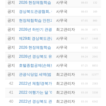
공지
2026 현장체험학습 안전과정(신규. 재강습) 교육 성
사무국
08-03
132
공지
경상북도관광협회, 중국 단동 해외여행상품 개발 팸
사무국
08-03
169
공지
현장체험학습 안전과정(신규/재강습) 안내
사무국
07-05
860
공지
2026년 하반기 관광진흥개발기금 융자 시행 안내
최고관리자
06-30
1071
공지
제29회 경상북도관광기념품공모전 개최
사무국
06-17
1448
공지
2026 현장체험학습 안전과정(신규.재강습)
사무국
06-10
1282
공지
2026년 경상북도 유니크베뉴를 활용한 MICE행사 
사무국
04-24
2041
공지
호텔종합공제(손해보험) 서비스 안내
사무국
07-25
8855
공지
관광식당업 세액(법인세 및 소득세)감면 제도 안내
최고관리자
08-06
12377
42
2022년 체험!경북가족여행 운영업체 선정 및 제안서
최고관리자
03-18
2583
41
2022 여행가는 달 '여행업계 특별관' 민간여행업계 
최고관리자
03-18
5330
40
2022년 경상북도 관광진흥기금 지원 계획 공고(보조
최고관리자
03-16
6342