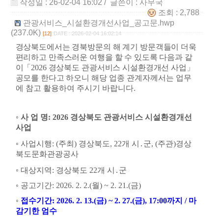
작성일 : 26-02-04 16:02
/ 글쓴이 :
사무국
조회 : 2,788
관광서비스_시설환경개선사업_공고문.hwp
(237.0K)
[12]
DATE : 2026-02-04 16:02:14
경상북도에서는 경북방문의 해 계기 방문객들이 더욱
편리하고 만족스러운 여행을 할 수 있도록 다음과 같
이
「
2026
경상북도 관광서비스 시설환경개선 사업
」
공모를 한다고 하오니
해당 업종 관계자께서는 업무
에 참고 활용하여 주시기 바랍니다
.
◦
사 업 명
: 2026
경상북도 관광서비스 시설환경개선
사업
◦
사업시행
: (
주최
)
경상북도
, 22
개 시
․
군
, (
주관
)
경상
북도문화관광공사
◦
대상지역
:
경상북도
22
개 시
․
군
◦
공고기간
: 2026. 2. 2.(
월
) ~ 2. 21.(
금
)
◦
접수기간
: 2026. 2. 13.(
금
) ~ 2. 27.(
금
), 17:00
까지
/
마
감기한 엄수