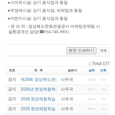
▸
스마트시설
:
상기 음식업과 동일
▸
무장애시설
:
상기 음식업
,
숙박업과 동일
▸
어린이시설
:
상기 음식업과 동일
◦
문 의 처
:
경상북도문화관광공사 마케팅전략팀 시
설환경개선 담당
(
☎
054-740-3901)
본문 인쇄하기
Total 177
번호
제 목
글쓴이
날짜
조회
공지
제29회 경상북도관광기념품공모전 결과발표
사무국
08-06
215
공지
2026년 현장체험학습 안전과정(신규.재강습) 교육생
사무국
08-05
140
공지
2026 현장체험학습 안전과정 교육(신규. 재강습) 수
사무국
08-03
159
공지
2026 현장체험학습 안전과정(신규. 재강습) 교육 성
사무국
08-03
133