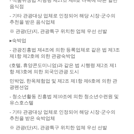
-
식품위생법 시행령 제
21
조 제
8
호 나목에 따른 일반
음식점
-
기타 관광대상 업체로 인정되어 해당 시장
·
군수의
추천을 받은 음식업체
※
관광
(
단
)
지
,
관광특구 위치한 업체 우선 선발
▸
숙박업
-
관광진흥법 제
4
조에 의한 등록업체로 같은 법 제
3
조
제
1
항 제
2
호에 의한 관광숙박업
(
호텔
,
휴양콘도미니엄
)
과 같은 법 시행령 제
2
조 제
1
항 제
3
호에 의한 외국인관광 도시
민박업
,
한옥체험업 및 제
2
조 제
1
항 제
6
호에 의한 관
광펜션업
-
청소년활동 진흥법 제
10
조에 의한 청소년수련원 및
유스호스텔
-
기타 관광대상 업체로 인정되어 해당 시장
·
군수의
추천을 받은 숙박업체
※
관광
(
단
)
지
,
관광특구 위치한 업체 우선 선발