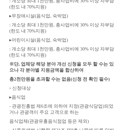
:
개소당 최대
1
천만원
,
총사업비에
30%
이상 자부담
(
한도 내
70%
지원
)
▸
무장애시설
(
음식업
,
숙박업
)
:
개소당 최대
1
천만원
,
총사업비에
30%
이상 자부담
(
한도 내
70%
지원
)
▸
어린이시설
(
음식업
,
숙박업
)
:
개소당 최대
1
천만원
,
총사업비에
30%
이상 자부담
(
한도 내
70%
지원
)
※
단
,
업체당 해당 분야 개선 신청을 모두 할 수는 있
으나 각 분야별 지원금액을 합산하여
총
2
천만원을 초과할 수는 없음
(
신청 전 확인 필수
)
◦
신청대상
▸
음식업
-
관광진흥법 제
6
조에 의하여 지정
(
관광식당업
)
되었
거나 관광객이 주요 고객으로 하는
음식업체
(
관광유흥음식점업 등은 제외
)