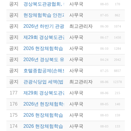
공지
경상북도관광협회, 중국 단동 해외여행상품 개발 팸
사무국
08-03
170
공지
현장체험학습 안전과정(신규/재강습) 안내
사무국
07-05
862
공지
2026년 하반기 관광진흥개발기금 융자 시행 안내
최고관리자
06-30
1074
공지
제29회 경상북도관광기념품공모전 개최
사무국
06-17
1450
공지
2026 현장체험학습 안전과정(신규.재강습)
사무국
06-10
1284
공지
2026년 경상북도 유니크베뉴를 활용한 MICE행사 
사무국
04-24
2042
공지
호텔종합공제(손해보험) 서비스 안내
사무국
07-25
8857
공지
관광식당업 세액(법인세 및 소득세)감면 제도 안내
최고관리자
08-06
12378
177
제29회 경상북도관광기념품공모전 결과발표
사무국
08-06
215
176
2026년 현장체험학습 안전과정(신규.재강습) 교육생
사무국
08-05
140
175
2026 현장체험학습 안전과정 교육(신규. 재강습) 수
사무국
08-03
159
174
2026 현장체험학습 안전과정(신규. 재강습) 교육 성
사무국
08-03
133