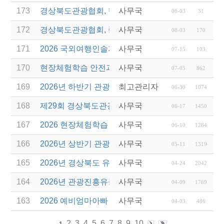
173
경상북도관광협회, 현장체험학습 안전과정 교육 성
사무국
08-03
31
172
경상북도관광협회, 중국 단동 해외여행상품 개발 팸
사무국
08-03
170
171
2026 국외여행인솔자 소양과정 연간 일정 안내
사무국
07-15
103
170
현장체험학습 안전과정(신규/재강습) 안내
사무국
07-05
862
169
2026년 하반기 관광진흥개발기금 융자 시행 안내
최고관리자
06-30
1074
168
제29회 경상북도관광기념품공모전 개최
사무국
06-17
1450
167
2026 현장체험학습 안전과정(신규.재강습)
사무국
06-10
1284
166
2026년 상반기 관광진흥기금 스타트업 지원
사무국
05-11
1319
165
2026년 경상북도 유니크베뉴를 활용한 MICE행사 
사무국
04-24
2042
164
2026년 관광진흥유공자 정부포상 대상자 추천
사무국
04-09
1769
163
2026 예비엄마아빠 행복가족여행 전담여행사 선정
사무국
04-03
486
2
3
4
5
6
7
8
9
10
1