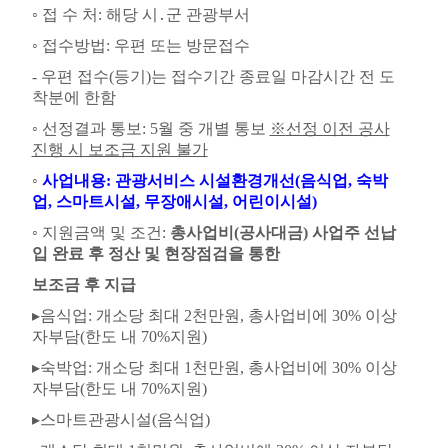
◦
접 수 처
:
해당 시
․
군 관광부서
◦
접수방법
:
우편 또는 방문접수
-
우편 접수
(
등기
)
는 접수기간 종료일 마감시간 전 도
착분에 한함
◦
선정결과 통보
: 5
월 중 개별 통보
※
선정 이전 공사
진행 시 보조금 지원 불가
◦
사업내용
:
관광서비스 시설환경개선
(
음식업
,
숙박
업
,
스마트시설
,
무장애시설
,
어린이시설
)
◦
지원금액 및 조건
:
총사업비
(
공사대금
)
사업주 선납
입 완료 후 정산 및 현장점검을 통한
보조금 후 지급
▸
음식업
:
개소당 최대
2
천만원
,
총사업비에
30%
이상
자부담
(
한도 내
70%
지원
)
▸
숙박업
:
개소당 최대
1
천만원
,
총사업비에
30%
이상
자부담
(
한도 내
70%
지원
)
▸
스마트관광시설
(
음식업
)