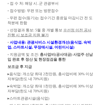
◦
접 수 처
:
해당 시
․
군 관광부서
◦
접수방법
:
우편 또는 방문접수
-
우편 접수
(
등기
)
는 접수기간 종료일 마감시간 전 도
착분에 한함
◦
선정결과 통보
: 5
월 중 개별 통보
※
선정 이전 공사
진행 시 보조금 지원 불가
◦
사업내용
:
관광서비스 시설환경개선
(
음식업
,
숙박
업
,
스마트시설
,
무장애시설
,
어린이시설
)
◦
지원금액 및 조건
:
총사업비
(
공사대금
)
사업주 선납
입 완료 후 정산 및 현장점검을 통한
보조금 후 지급
▸
음식업
:
개소당 최대
2
천만원
,
총사업비에
30%
이상
자부담
(
한도 내
70%
지원
)
▸
숙박업
:
개소당 최대
1
천만원
,
총사업비에
30%
이상
자부담
(
한도 내
70%
지원
)
▸
스마트관광시설
(
음식업
)