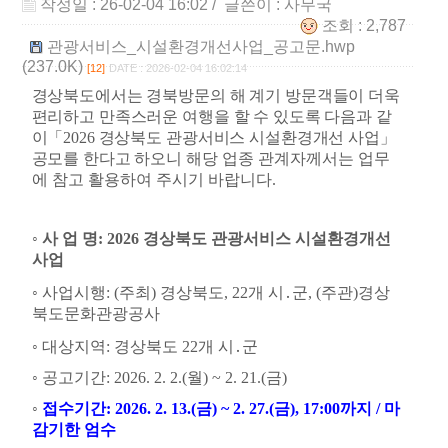
작성일 : 26-02-04 16:02
/ 글쓴이 :
사무국
조회 : 2,787
관광서비스_시설환경개선사업_공고문.hwp
(237.0K)
[12]
DATE : 2026-02-04 16:02:14
경상북도에서는 경북방문의 해 계기 방문객들이 더욱
편리하고 만족스러운 여행을 할 수 있도록 다음과 같
이
「
2026
경상북도 관광서비스 시설환경개선 사업
」
공모를 한다고 하오니
해당 업종 관계자께서는 업무
에 참고 활용하여 주시기 바랍니다
.
◦
사 업 명
: 2026
경상북도 관광서비스 시설환경개선
사업
◦
사업시행
: (
주최
)
경상북도
, 22
개 시
․
군
, (
주관
)
경상
북도문화관광공사
◦
대상지역
:
경상북도
22
개 시
․
군
◦
공고기간
: 2026. 2. 2.(
월
) ~ 2. 21.(
금
)
◦
접수기간
: 2026. 2. 13.(
금
) ~ 2. 27.(
금
), 17:00
까지
/
마
감기한 엄수