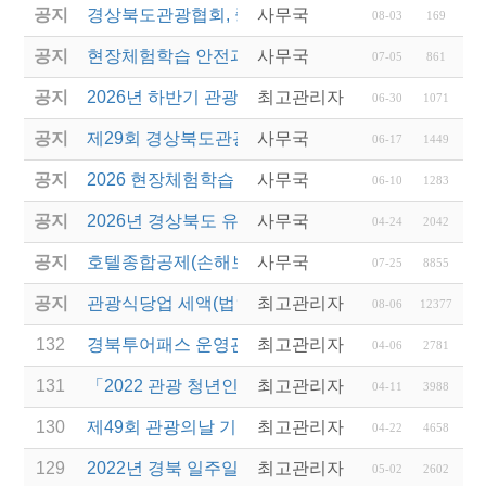
공지
경상북도관광협회, 중국 단동 해외여행상품 개발 팸
사무국
08-03
169
공지
현장체험학습 안전과정(신규/재강습) 안내
사무국
07-05
861
공지
2026년 하반기 관광진흥개발기금 융자 시행 안내
최고관리자
06-30
1071
공지
제29회 경상북도관광기념품공모전 개최
사무국
06-17
1449
공지
2026 현장체험학습 안전과정(신규.재강습)
사무국
06-10
1283
공지
2026년 경상북도 유니크베뉴를 활용한 MICE행사 
사무국
04-24
2042
공지
호텔종합공제(손해보험) 서비스 안내
사무국
07-25
8855
공지
관광식당업 세액(법인세 및 소득세)감면 제도 안내
최고관리자
08-06
12377
132
경북투어패스 운영관리 용역사업 제안서 평가 결과 
최고관리자
04-06
2781
131
「2022 관광 청년인턴제 지원 사업」 참여 사업체 
최고관리자
04-11
3988
130
제49회 관광의날 기념 관광진흥유공자 정부 포상 추
최고관리자
04-22
4658
129
2022년 경북 일주일 살기 운영업체 선정 및 제안서
최고관리자
05-02
2602