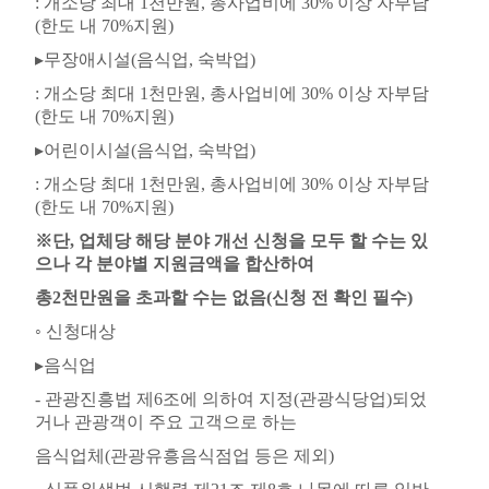
:
개소당 최대
1
천만원
,
총사업비에
30%
이상 자부담
(
한도 내
70%
지원
)
▸
무장애시설
(
음식업
,
숙박업
)
:
개소당 최대
1
천만원
,
총사업비에
30%
이상 자부담
(
한도 내
70%
지원
)
▸
어린이시설
(
음식업
,
숙박업
)
:
개소당 최대
1
천만원
,
총사업비에
30%
이상 자부담
(
한도 내
70%
지원
)
※
단
,
업체당 해당 분야 개선 신청을 모두 할 수는 있
으나 각 분야별 지원금액을 합산하여
총
2
천만원을 초과할 수는 없음
(
신청 전 확인 필수
)
◦
신청대상
▸
음식업
-
관광진흥법 제
6
조에 의하여 지정
(
관광식당업
)
되었
거나 관광객이 주요 고객으로 하는
음식업체
(
관광유흥음식점업 등은 제외
)