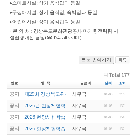
▸
스마트시설
:
상기 음식업과 동일
▸
무장애시설
:
상기 음식업
,
숙박업과 동일
▸
어린이시설
:
상기 음식업과 동일
◦
문 의 처
:
경상북도문화관광공사 마케팅전략팀 시
설환경개선 담당
(
☎
054-740-3901)
본문 인쇄하기
Total 177
번호
제 목
글쓴이
날짜
조회
공지
제29회 경상북도관광기념품공모전 결과발표
사무국
08-06
215
공지
2026년 현장체험학습 안전과정(신규.재강습) 교육생
사무국
08-05
137
공지
2026 현장체험학습 안전과정 교육(신규. 재강습) 수
사무국
08-03
158
공지
2026 현장체험학습 안전과정(신규. 재강습) 교육 성
사무국
08-03
132