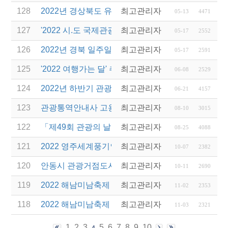
128
2022년 경상북도 유니크베뉴를 활용한 MICE행사 
최고관리자
05-13
4471
127
'2022 시.도 국제관광전 지원 사업' 공모전 공고 안내
최고관리자
05-17
2552
126
2022년 경북 일주일 살기 운영업체 선정(재공고) 안
최고관리자
05-17
2591
125
'2022 여행가는 달' 추진 관련 안내
최고관리자
06-08
2529
124
2022년 하반기 관광진흥개발기금 융자 시행 안내
최고관리자
06-21
4157
123
관광통역안내사 고용보험 상담센터 운영 안내
최고관리자
08-10
3015
122
「제49회 관광의 날」경상북도 관광진흥유공 표창
최고관리자
08-25
4088
121
2022 영주세계풍기인삼엑스포 개최 및 관람 안내
최고관리자
10-07
2382
120
안동시 관광거점도시 육성사업 「매출향상을 위한 
최고관리자
10-11
2690
119
2022 해남미남축제 연계 차량비 지원 사업 안내
최고관리자
11-02
2353
118
2022 해남미남축제 연계 차량비 지원 사업 변경 안내
최고관리자
11-03
2321
1
2
3
5
6
7
8
9
10
4