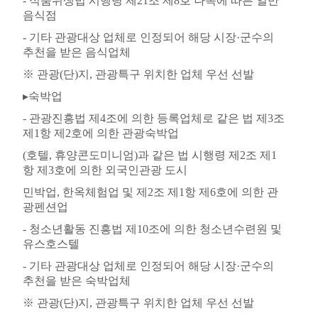
-
식품위생법 시행령 제
21
조 제
8
호 나목에 따른 일반
음식점
-
기타 관광대상 업체로 인정되어 해당 시장
·
군수의
추천을 받은 음식업체
※
관광
(
단
)
지
,
관광특구 위치한 업체 우선 선발
▸
숙박업
-
관광진흥법 제
4
조에 의한 등록업체로 같은 법 제
3
조
제
1
항 제
2
호에 의한 관광숙박업
(
호텔
,
휴양콘도미니엄
)
과 같은 법 시행령 제
2
조 제
1
항 제
3
호에 의한 외국인관광 도시
민박업
,
한옥체험업 및 제
2
조 제
1
항 제
6
호에 의한 관
광펜션업
-
청소년활동 진흥법 제
10
조에 의한 청소년수련원 및
유스호스텔
-
기타 관광대상 업체로 인정되어 해당 시장
·
군수의
추천을 받은 숙박업체
※
관광
(
단
)
지
,
관광특구 위치한 업체 우선 선발