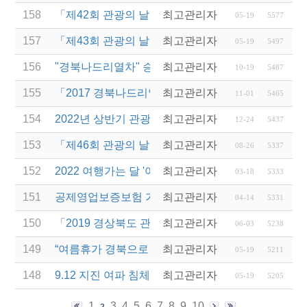
158
「제42회 관광의 날 기념식」개최(최초게시일 2015-09
최고관리자
05-19
5577
157
「제43회 관광의 날 기념식」개최(최초게시일 2016-10
최고관리자
05-19
5497
156
"경북나드리열차" 승무원 계약직 근로자 모집
최고관리자
10-19
5487
155
「2017 경북나드리열차 전담여행사 운영」 모집 공
최고관리자
11-01
5465
154
2022년 상반기 관광진흥개발기금 융자 시행 안내
최고관리자
12-24
5437
153
「제46회 관광의 날」경상북도 관광진흥유공 표창대
최고관리자
08-26
5337
152
2022 여행가는 달 '여행업계 특별관' 민간여행업계 
최고관리자
03-18
5333
151
공제영업보증보험 가입금액 및 업무처리규정 변경 
최고관리자
04-14
5331
150
「2019 경상북도 관광 청년인턴제」실시업체 추가 
최고관리자
06-03
5238
149
“여름휴가 경북으로 오세요~!” 서울역 경북관광 홍보
최고관리자
05-19
5211
148
9.12 지진 여파 침체된 관광산업 회복을 위한 대국민
최고관리자
05-19
5205
1
3
4
5
6
7
8
9
10
2