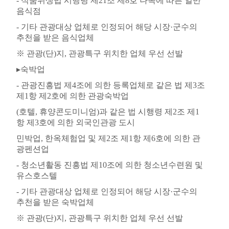
-
식품위생법 시행령 제
21
조 제
8
호 나목에 따른 일반
음식점
-
기타 관광대상 업체로 인정되어 해당 시장
·
군수의
추천을 받은 음식업체
※
관광
(
단
)
지
,
관광특구 위치한 업체 우선 선발
▸
숙박업
-
관광진흥법 제
4
조에 의한 등록업체로 같은 법 제
3
조
제
1
항 제
2
호에 의한 관광숙박업
(
호텔
,
휴양콘도미니엄
)
과 같은 법 시행령 제
2
조 제
1
항 제
3
호에 의한 외국인관광 도시
민박업
,
한옥체험업 및 제
2
조 제
1
항 제
6
호에 의한 관
광펜션업
-
청소년활동 진흥법 제
10
조에 의한 청소년수련원 및
유스호스텔
-
기타 관광대상 업체로 인정되어 해당 시장
·
군수의
추천을 받은 숙박업체
※
관광
(
단
)
지
,
관광특구 위치한 업체 우선 선발