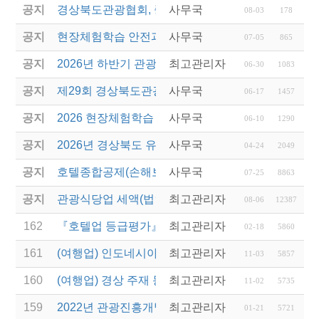
공지
경상북도관광협회, 중국 단동 해외여행상품 개발 팸
사무국
08-03
178
공지
현장체험학습 안전과정(신규/재강습) 안내
사무국
07-05
865
공지
2026년 하반기 관광진흥개발기금 융자 시행 안내
최고관리자
06-30
1083
공지
제29회 경상북도관광기념품공모전 개최
사무국
06-17
1457
공지
2026 현장체험학습 안전과정(신규.재강습)
사무국
06-10
1290
공지
2026년 경상북도 유니크베뉴를 활용한 MICE행사 
사무국
04-24
2049
공지
호텔종합공제(손해보험) 서비스 안내
사무국
07-25
8863
공지
관광식당업 세액(법인세 및 소득세)감면 제도 안내
최고관리자
08-06
12387
162
『호텔업 등급평가』 평가요원 선발 안내
최고관리자
02-18
5860
161
(여행업) 인도네시아 발리 & 덴파사르 지역 세일즈 
최고관리자
11-03
5857
160
(여행업) 경상 주재 몽골영사관 비자센터 개관 안내
최고관리자
11-02
5735
159
2022년 관광진흥개발기금 신용보증부 운영자금 특
최고관리자
01-21
5721