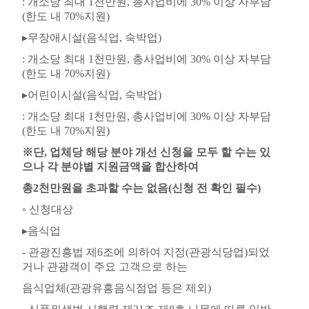
:
개소당 최대
1
천만원
,
총사업비에
30%
이상 자부담
(
한도 내
70%
지원
)
▸
무장애시설
(
음식업
,
숙박업
)
:
개소당 최대
1
천만원
,
총사업비에
30%
이상 자부담
(
한도 내
70%
지원
)
▸
어린이시설
(
음식업
,
숙박업
)
:
개소당 최대
1
천만원
,
총사업비에
30%
이상 자부담
(
한도 내
70%
지원
)
※
단
,
업체당 해당 분야 개선 신청을 모두 할 수는 있
으나 각 분야별 지원금액을 합산하여
총
2
천만원을 초과할 수는 없음
(
신청 전 확인 필수
)
◦
신청대상
▸
음식업
-
관광진흥법 제
6
조에 의하여 지정
(
관광식당업
)
되었
거나 관광객이 주요 고객으로 하는
음식업체
(
관광유흥음식점업 등은 제외
)