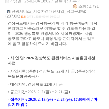
작성일 : 26-02-04 16:02
/ 글쓴이 :
사무국
조회 : 2,791
관광서비스_시설환경개선사업_공고문.hwp
(237.0K)
[12]
DATE : 2026-02-04 16:02:14
경상북도에서는 경북방문의 해 계기 방문객들이 더욱
편리하고 만족스러운 여행을 할 수 있도록 다음과 같
이
「
2026
경상북도 관광서비스 시설환경개선 사업
」
공모를 한다고 하오니
해당 업종 관계자께서는 업무
에 참고 활용하여 주시기 바랍니다
.
◦
사 업 명
: 2026
경상북도 관광서비스 시설환경개선
사업
◦
사업시행
: (
주최
)
경상북도
, 22
개 시
․
군
, (
주관
)
경상
북도문화관광공사
◦
대상지역
:
경상북도
22
개 시
․
군
◦
공고기간
: 2026. 2. 2.(
월
) ~ 2. 21.(
금
)
◦
접수기간
: 2026. 2. 13.(
금
) ~ 2. 27.(
금
), 17:00
까지
/
마
감기한 엄수