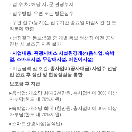
◦
접 수 처
:
해당 시
․
군 관광부서
◦
접수방법
:
우편 또는 방문접수
-
우편 접수
(
등기
)
는 접수기간 종료일 마감시간 전 도
착분에 한함
◦
선정결과 통보
: 5
월 중 개별 통보
※
선정 이전 공사
진행 시 보조금 지원 불가
◦
사업내용
:
관광서비스 시설환경개선
(
음식업
,
숙박
업
,
스마트시설
,
무장애시설
,
어린이시설
)
◦
지원금액 및 조건
:
총사업비
(
공사대금
)
사업주 선납
입 완료 후 정산 및 현장점검을 통한
보조금 후 지급
▸
음식업
:
개소당 최대
2
천만원
,
총사업비에
30%
이상
자부담
(
한도 내
70%
지원
)
▸
숙박업
:
개소당 최대
1
천만원
,
총사업비에
30%
이상
자부담
(
한도 내
70%
지원
)
▸
스마트관광시설
(
음식업
)