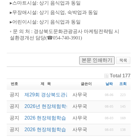
▸
스마트시설
:
상기 음식업과 동일
▸
무장애시설
:
상기 음식업
,
숙박업과 동일
▸
어린이시설
:
상기 음식업과 동일
◦
문 의 처
:
경상북도문화관광공사 마케팅전략팀 시
설환경개선 담당
(
☎
054-740-3901)
본문 인쇄하기
Total 177
번호
제 목
글쓴이
날짜
조회
공지
제29회 경상북도관광기념품공모전 결과발표
사무국
08-06
223
공지
2026년 현장체험학습 안전과정(신규.재강습) 교육생
사무국
08-05
145
공지
2026 현장체험학습 안전과정 교육(신규. 재강습) 수
사무국
08-03
169
공지
2026 현장체험학습 안전과정(신규. 재강습) 교육 성
사무국
08-03
138