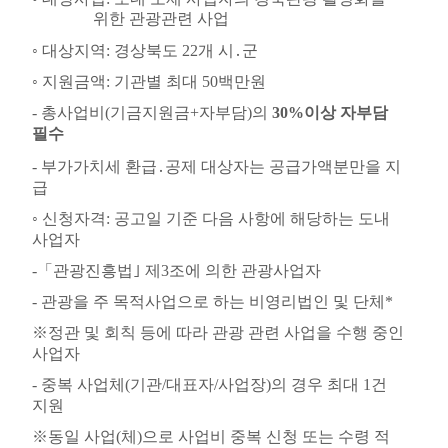
위한 관광관련 사업
◦
대상지역
:
경상북도
22
개 시
․
군
◦
지원금액
:
기관별 최대
50
백만원
-
총사업비
(
기금지원금
+
자부담
)
의
3
0%
이상 자부담
필수
-
부가가치세 환급
․
공제 대상자는 공급가액분만을 지
급
◦
신청자격
:
공고일 기준 다음 사항에 해당하는 도내
사업자
-
「
관광진흥법
｣
제
3
조에 의한 관광사업자
-
관광을 주 목적사업으로 하는 비영리법인 및 단체
*
※
정관 및 회칙 등에 따라 관광 관련 사업을 수행 중인
사업자
-
중복 사업체
(
기관
/
대표자
/
사업장
)
의 경우 최대
1
건
지원
※
동일 사업
(
체
)
으로 사업비 중복 신청 또는 수령 적