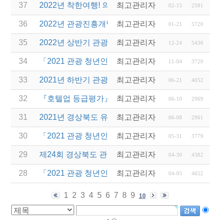
37
2022년 착한여행! 의성투어! 운영 여행사 공모 안내
최고관리자
02-15
2591
36
2022년 관광진흥개발기금 신용보증부 운영자금 특
최고관리자
01-21
5720
35
2022년 상반기 관광진흥개발기금 융자 시행 안내
최고관리자
12-24
5436
34
「2021 관광 청년인턴제 지원 사업」 변경 사항 안내
최고관리자
11-04
3729
33
2021년 하반기 관광진흥개발기금 융자 시행 안내
최고관리자
06-21
4052
32
『호텔업 등급평가』 평가요원 선발 안내
최고관리자
06-10
2969
31
2021년 경상북도 유니크베뉴를 활용한 MICE행사 
최고관리자
06-08
2961
30
「2021 관광 청년인턴제 지원사업」참여 사업체 추
최고관리자
05-31
3779
29
제24회 경상북도 관광기념품 공모전 수상작 발표
최고관리자
04-30
4382
28
「2021 관광 청년인턴제 지원 사업」 참여 사업체 
최고관리자
04-05
4652
1
2
3
4
5
6
7
8
9
10