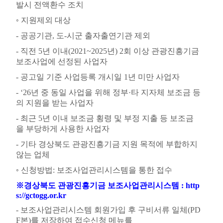
발시 전액환수 조치
◦
지원제외 대상
-
공공기관
,
도
-
시군 출자출연기관 제외
-
직전
5
년 이내
(2021~2025
년
) 2
회 이상 관광진흥기금
보조사업에 선정된 사업자
- 공고일
기준 사업등록 개시일
1
년 미만 사업자
- ‘26
년 중 동일 사업을 위해 정부
·
타 지자체 보조금 등
의 지원을 받는 사업자
-
최근
5
년 이내 보조금 횡령 및 부정 지출 등 보조금
을 부당하게 사용한 사업자
-
기타 경상북도 관광진흥기금 지원 목적에 부합하지
않는 업체
◦
신청방법
:
보조사업관리시스템을 통한 접수
※
경상북도 관광진흥기금 보조사업관리시스템
: http
s://gctogg.or.kr
-
보조사업관리시스템 회원가입 후 구비서류 일체
(PD
F
본
)
를 저장하여 접수신청 메뉴를