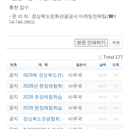
통한 접수
◦
문 의 처
:
경상북도문화관광공사 마케팅전략팀
(
☎
0
54-740-3903)
본문 인쇄하기
Total 177
번호
제 목
글쓴이
날짜
조회
공지
제29회 경상북도관광기념품공모전 결과발표
사무국
08-06
195
공지
2026년 현장체험학습 안전과정(신규.재강습) 교육생
사무국
08-05
117
공지
2026 현장체험학습 안전과정 교육(신규. 재강습) 수
사무국
08-03
137
공지
2026 현장체험학습 안전과정(신규. 재강습) 교육 성
사무국
08-03
119
공지
경상북도관광협회, 중국 단동 해외여행상품 개발 팸
사무국
08-03
161