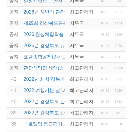
공지
현장체험학습 안전과정(신규/재강습) 안내
사무국
07-05
848
공지
2026년 하반기 관광진흥개발기금 융자 시행 안내
최고관리자
06-30
1057
공지
제29회 경상북도관광기념품공모전 개최
사무국
06-17
1433
공지
2026 현장체험학습 안전과정(신규.재강습)
사무국
06-10
1268
공지
2026년 경상북도 유니크베뉴를 활용한 MICE행사 
사무국
04-24
2028
공지
호텔종합공제(손해보험) 서비스 안내
사무국
07-25
8841
공지
관광식당업 세액(법인세 및 소득세)감면 제도 안내
최고관리자
08-06
12366
42
2022년 체험!경북가족여행 운영업체 선정 및 제안서
최고관리자
03-18
2582
41
2022 여행가는 달 '여행업계 특별관' 민간여행업계 
최고관리자
03-18
5329
40
2022년 경상북도 관광진흥기금 지원 계획 공고(보조
최고관리자
03-16
6342
39
2022년 경상북도 관광진흥기금 지원 계획 공고(융자
최고관리자
03-16
5181
38
『호텔업 등급평가』 평가요원 선발 안내
최고관리자
02-18
5858