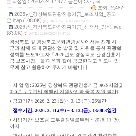
작성일 : 26-02-24 17:47
/ 글쓴이 :
사무국
조회 : 2,487
2026년_경상북도관광진흥기금_보조사업_공고
문.hwp (108.0K)
[16]
DATE : 2026-02-24 17:47:08
2026년_경상북도관광진흥기금_신청서_양식.hwp
(83.0K)
[5]
DATE : 2026-02-24 17:47:08
경상북도 및 경상북도문화관광공사에서는
22
개 시
·
군과 함께 도내 관광산업 발굴 및 지원을 통한 관광활
성화를 도모하고자
「
2026
년도 경상북도 관광진흥기
금 보조사업
」
을 다음과 같이 공모한다고 하오니 업
무에 참고 활용하여 주시기 바랍니다
.
◦
사 업 명
: 2026
년 경상북도 관광진흥기금 보조사업
(2
026년 우수기업 레벨업 지원사업과 중복 지원 불가)
◦
공고기간
: 2026. 2. 23.(
월
) ~ 3. 13.(
금
), 26
일간
◦
접수기간
: 2026. 3. 11.(
수
) ~ 3. 13.(
금
), 18:00 3
일간
◦
사업기간
:
보조금 교부결정일로부터
~ 2026. 11. 30.
까지
◦
대상사업
:
도내 소재 사업자의 경북관광 활성화를