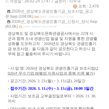
작성일 : 26-02-24 17:47
/ 글쓴이 :
사무국
조회 : 2,478
2026년_경상북도관광진흥기금_보조사업_공고
문.hwp (108.0K)
[16]
DATE : 2026-02-24 17:47:08
2026년_경상북도관광진흥기금_신청서_양식.hwp
(83.0K)
[5]
DATE : 2026-02-24 17:47:08
경상북도 및 경상북도문화관광공사에서는
22
개 시
·
군과 함께 도내 관광산업 발굴 및 지원을 통한 관광활
성화를 도모하고자
「
2026
년도 경상북도 관광진흥기
금 보조사업
」
을 다음과 같이 공모한다고 하오니 업
무에 참고 활용하여 주시기 바랍니다
.
◦
사 업 명
: 2026
년 경상북도 관광진흥기금 보조사업
(2
026년 우수기업 레벨업 지원사업과 중복 지원 불가)
◦
공고기간
: 2026. 2. 23.(
월
) ~ 3. 13.(
금
), 26
일간
◦
접수기간
: 2026. 3. 11.(
수
) ~ 3. 13.(
금
), 18:00 3
일간
◦
사업기간
:
보조금 교부결정일로부터
~ 2026. 11. 30.
까지
◦
대상사업
:
도내 소재 사업자의 경북관광 활성화를