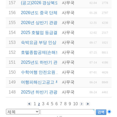
157
(공고)2026 경상북도 관광서비스 시설환경개선사업
사무국
02-04
2778
156
2026년도 중국 단체관광객 유치 전담여행사 신규지
사무국
01-28
2797
155
2026년 상반기 관광진흥개발기금 융자 시행 안내
사무국
12-31
4230
154
2025 호텔업 등급결정 제도 설명회 개최 안내
사무국
12-02
2517
153
숙박요금 부당 인상 방지를 위한 협조 안내
사무국
09-17
1021
152
호텔종합공제(손해보험) 서비스 안내
사무국
07-25
8811
151
2025년도 하반기 관광진흥개발기금 융자 설명회 실시
사무국
07-14
4186
150
수학여행 안전요원 교육(현장체험학습 안전과정) 실시
사무국
07-01
4626
149
여행피해신고공고 투어코리아365(대표:피재관) (국
사무국
06-24
8849
148
2025년 하반기 관광진흥개발기금 융자 시행 안내
사무국
06-24
4461
1
3
4
5
6
7
8
9
10
2