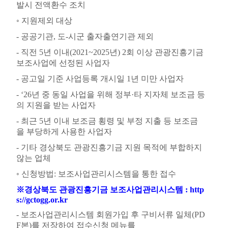
발시 전액환수 조치
◦
지원제외 대상
-
공공기관
,
도
-
시군 출자출연기관 제외
-
직전
5
년 이내
(2021~2025
년
) 2
회 이상 관광진흥기금
보조사업에 선정된 사업자
- 공고일
기준 사업등록 개시일
1
년 미만 사업자
- ‘26
년 중 동일 사업을 위해 정부
·
타 지자체 보조금 등
의 지원을 받는 사업자
-
최근
5
년 이내 보조금 횡령 및 부정 지출 등 보조금
을 부당하게 사용한 사업자
-
기타 경상북도 관광진흥기금 지원 목적에 부합하지
않는 업체
◦
신청방법
:
보조사업관리시스템을 통한 접수
※
경상북도 관광진흥기금 보조사업관리시스템
: http
s://gctogg.or.kr
-
보조사업관리시스템 회원가입 후 구비서류 일체
(PD
F
본
)
를 저장하여 접수신청 메뉴를