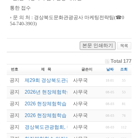
통한 접수
◦
문 의 처
:
경상북도문화관광공사 마케팅전략팀
(
☎
0
54-740-3903)
본문 인쇄하기
Total 177
번호
제 목
글쓴이
날짜
조회
공지
제29회 경상북도관광기념품공모전 결과발표
사무국
18:01
55
공지
2026년 현장체험학습 안전과정(신규.재강습) 교육생
사무국
08-05
53
공지
2026 현장체험학습 안전과정 교육(신규. 재강습) 수
사무국
08-03
81
공지
2026 현장체험학습 안전과정(신규. 재강습) 교육 성
사무국
08-03
76
공지
경상북도관광협회, 중국 단동 해외여행상품 개발 팸
사무국
08-03
112