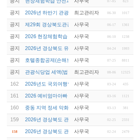
공지
현장체험학습 안전과정(신규/재강습) 안내
사무국
07-05
823
공지
2026년 하반기 관광진흥개발기금 융자 시행 안내
최고관리자
06-30
1017
공지
제29회 경상북도관광기념품공모전 개최
사무국
06-17
1361
공지
2026 현장체험학습 안전과정(신규.재강습)
사무국
06-10
1238
공지
2026년 경상북도 유니크베뉴를 활용한 MICE행사 
사무국
04-24
1993
공지
호텔종합공제(손해보험) 서비스 안내
사무국
07-25
8811
공지
관광식당업 세액(법인세 및 소득세)감면 제도 안내
최고관리자
08-06
12325
162
2026년도 국외여행인솔자(T/C) 소양교육(1차) 실시
사무국
03-24
435
161
2026 예비엄마아빠 행복가족여행 지원사업 전담여행
사무국
03-16
1121
160
중동 지역 정세 악화에 따른 여행 자제 및 안전관리
사무국
03-13
381
159
2026년 경상북도 관광진흥기금 우수기업 레벨업(Leve
사무국
02-25
2331
2026년 경상북도 관광진흥기금 보조사업 모집 공고(
사무국
158
02-24
2479