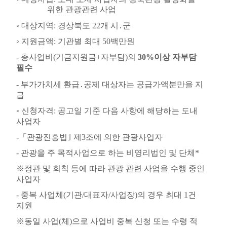
위한 관광관련 사업
◦
대상지역
:
경상북도
22
개 시
․
군
◦
지원금액
:
기관별 최대
50
백만원
-
총사업비
(
기금지원금
+
자부담
)
의
3
0%
이상 자부담
필수
-
부가가치세 환급
․
공제 대상자는 공급가액분만을 지
급
◦
신청자격
:
공고일 기준 다음 사항에 해당하는 도내
사업자
-
「
관광진흥법
｣
제
3
조에 의한 관광사업자
-
관광을 주 목적사업으로 하는 비영리법인 및 단체
*
※
정관 및 회칙 등에 따라 관광 관련 사업을 수행 중인
사업자
-
중복 사업체
(
기관
/
대표자
/
사업장
)
의 경우 최대
1
건
지원
※
동일 사업
(
체
)
으로 사업비 중복 신청 또는 수령 적