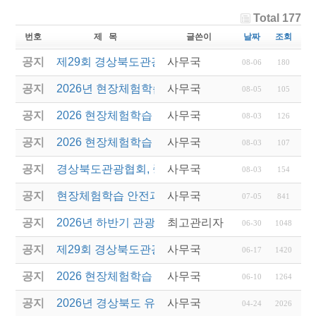
Total 177
번호
제 목
글쓴이
날짜
조회
공지
제29회 경상북도관광기념품공모전 결과발표
사무국
08-06
180
공지
2026년 현장체험학습 안전과정(신규.재강습) 교육생
사무국
08-05
105
공지
2026 현장체험학습 안전과정 교육(신규. 재강습) 수
사무국
08-03
126
공지
2026 현장체험학습 안전과정(신규. 재강습) 교육 성
사무국
08-03
107
공지
경상북도관광협회, 중국 단동 해외여행상품 개발 팸
사무국
08-03
154
공지
현장체험학습 안전과정(신규/재강습) 안내
사무국
07-05
841
공지
2026년 하반기 관광진흥개발기금 융자 시행 안내
최고관리자
06-30
1048
공지
제29회 경상북도관광기념품공모전 개최
사무국
06-17
1420
공지
2026 현장체험학습 안전과정(신규.재강습)
사무국
06-10
1264
공지
2026년 경상북도 유니크베뉴를 활용한 MICE행사 
사무국
04-24
2026