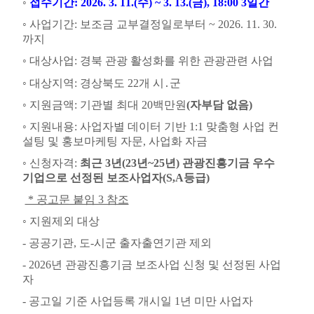
◦
접수기간
: 2026. 3. 11.(
수
) ~ 3. 13.(
금
), 18:00 3
일간
◦
사업기간
:
보조금 교부결정일로부터
~ 2026. 11. 30.
까지
◦
대상사업
:
경북 관광 활성화를 위한 관광관련 사업
◦
대상지역
:
경상북도
22
개 시
․
군
◦
지원금액
:
기관별 최대 20
백만원
(자부담 없음)
◦
지원내용
: 사업자별 데이터 기반 1:1 맞춤형 사업 컨
설팅 및 홍보마케팅 자문, 사업화 자금
◦
신청자격
:
최근 3년(23년~25년) 관광진흥기금 우수
기업으로 선정된 보조사업자(S,A등급)
* 공고문 붙임 3 참조
◦
지원제외 대상
-
공공기관
,
도
-
시군 출자출연기관 제외
- 2026년 관광진흥기금 보조사업 신청 및 선정된 사업
자
- 공고일
기준 사업등록 개시일
1
년 미만 사업자