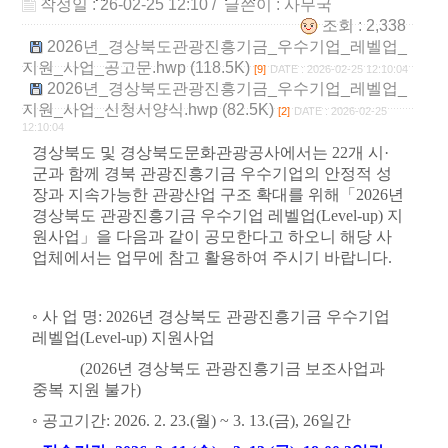
작성일 : 26-02-25 12:10
/ 글쓴이 :
사무국
조회 : 2,338
2026년_경상북도관광진흥기금_우수기업_레벨업_
지원_사업_공고문.hwp (118.5K)
[9]
DATE : 2026-02-25 12:10:04
2026년_경상북도관광진흥기금_우수기업_레벨업_
지원_사업_신청서양식.hwp (82.5K)
[2]
DATE : 2026-02-25
12:10:04
경상북도 및 경상북도문화관광공사에서는
22
개 시
·
군과 함께 경북 관광진흥기금 우수기업의 안정적 성
장과 지속가능한 관광산업 구조 확대를 위해
「
2026
년
경상북도 관광진흥기금 우수기업 레벨업(Level-up) 지
원사업
」
을 다음과 같이 공모한다고 하오니 해당 사
업체에서는 업무에 참고 활용하여 주시기 바랍니다
.
◦
사 업 명
:
2026년 경상북도 관광진흥기금 우수기업
레벨업
(Level-up)
지원사업
(
2026
년 경상북도 관광진흥기금 보조사업
과
중복 지원 불가)
◦
공고기간
: 2026. 2. 23.(
월
) ~ 3. 13.(
금
), 26
일간