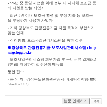
- ‘26
년 중 동일 사업을 위해 정부
·
타 지자체 보조금 등
의 지원을 받는 사업자
-
최근
5
년 이내 보조금 횡령 및 부정 지출 등 보조금
을 부당하게 사용한 사업자
-
기타 경상북도 관광진흥기금 지원 목적에 부합하지
않는 업체
◦
신청방법
:
보조사업관리시스템을 통한 접수
※
경상북도 관광진흥기금 보조사업관리시스템
: http
s://gctogg.or.kr
-
보조사업관리시스템 회원가입 후 구비서류 일체
(PD
F
본
)
를 저장하여 접수신청 메뉴를
통한 접수
◦
문 의 처
:
경상북도문화관광공사 마케팅전략팀
(
☎
0
54-740-3903)
본문 인쇄하기