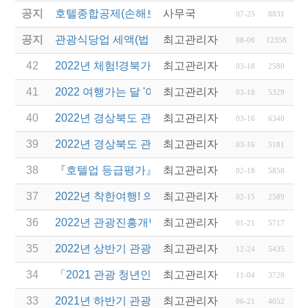
공지
호텔종합공제(손해보험) 서비스 안내
사무국
07-25
8831
공지
관광식당업 세액(법인세 및 소득세)감면 제도 안내
최고관리자
08-06
12358
42
2022년 체험!경북가족여행 운영업체 선정 및 제안서
최고관리자
03-18
2580
41
2022 여행가는 달 '여행업계 특별관' 민간여행업계 
최고관리자
03-18
5329
40
2022년 경상북도 관광진흥기금 지원 계획 공고(보조
최고관리자
03-16
6340
39
2022년 경상북도 관광진흥기금 지원 계획 공고(융자
최고관리자
03-16
5181
38
『호텔업 등급평가』 평가요원 선발 안내
최고관리자
02-18
5858
37
2022년 착한여행! 의성투어! 운영 여행사 공모 안내
최고관리자
02-15
2589
36
2022년 관광진흥개발기금 신용보증부 운영자금 특
최고관리자
01-21
5717
35
2022년 상반기 관광진흥개발기금 융자 시행 안내
최고관리자
12-24
5435
34
「2021 관광 청년인턴제 지원 사업」 변경 사항 안내
최고관리자
11-04
3729
33
2021년 하반기 관광진흥개발기금 융자 시행 안내
최고관리자
06-21
4052