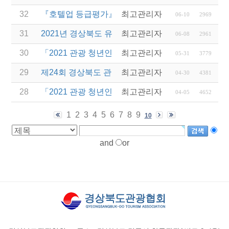
32
『호텔업 등급평가』 평가요원 선발 안내
최고관리자
06-10
2969
31
2021년 경상북도 유니크베뉴를 활용한 MICE행사 
최고관리자
06-08
2961
30
「2021 관광 청년인턴제 지원사업」참여 사업체 추
최고관리자
05-31
3779
29
제24회 경상북도 관광기념품 공모전 수상작 발표
최고관리자
04-30
4381
28
「2021 관광 청년인턴제 지원 사업」 참여 사업체 
최고관리자
04-05
4652
1
2
3
4
5
6
7
8
9
10
and
or