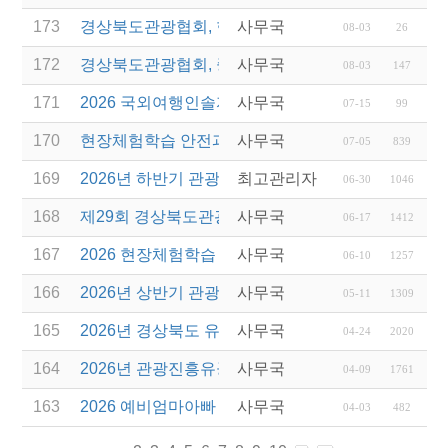
173
경상북도관광협회, 현장체험학습 안전과정 교육 성
사무국
08-03
26
172
경상북도관광협회, 중국 단동 해외여행상품 개발 팸
사무국
08-03
147
171
2026 국외여행인솔자 소양과정 연간 일정 안내
사무국
07-15
99
170
현장체험학습 안전과정(신규/재강습) 안내
사무국
07-05
839
169
2026년 하반기 관광진흥개발기금 융자 시행 안내
최고관리자
06-30
1046
168
제29회 경상북도관광기념품공모전 개최
사무국
06-17
1412
167
2026 현장체험학습 안전과정(신규.재강습)
사무국
06-10
1257
166
2026년 상반기 관광진흥기금 스타트업 지원
사무국
05-11
1309
165
2026년 경상북도 유니크베뉴를 활용한 MICE행사 
사무국
04-24
2020
164
2026년 관광진흥유공자 정부포상 대상자 추천
사무국
04-09
1761
163
2026 예비엄마아빠 행복가족여행 전담여행사 선정
사무국
04-03
482