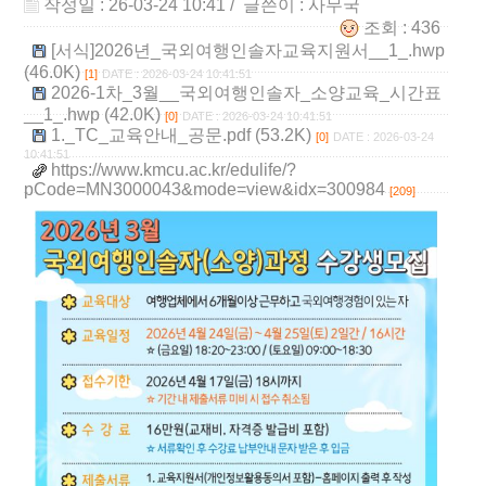
작성일 : 26-03-24 10:41
/ 글쓴이 :
사무국
조회 : 436
[서식]2026년_국외여행인솔자교육지원서__1_.hwp
(46.0K)
[1]
DATE : 2026-03-24 10:41:51
2026-1차_3월__국외여행인솔자_소양교육_시간표
__1_.hwp (42.0K)
[0]
DATE : 2026-03-24 10:41:51
1._TC_교육안내_공문.pdf (53.2K)
[0]
DATE : 2026-03-24
10:41:51
https://www.kmcu.ac.kr/edulife/?
pCode=MN3000043&mode=view&idx=300984
[209]