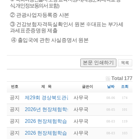
식
,
개인정보동의서 포
함
)
②
관광사업자등록증 사본
③
건강보험자격득실확인서 원본
※
대표는 부가세
과세표준증명원 제출
④
출입국에 관한 사실증명서 원본
본문 인쇄하기
Total 177
번호
제 목
글쓴이
날짜
조회
공지
제29회 경상북도관광기념품공모전 결과발표
사무국
08-06
174
공지
2026년 현장체험학습 안전과정(신규.재강습) 교육생
사무국
08-05
101
공지
2026 현장체험학습 안전과정 교육(신규. 재강습) 수
사무국
08-03
119
공지
2026 현장체험학습 안전과정(신규. 재강습) 교육 성
사무국
08-03
103