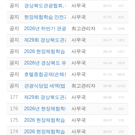
공지
경상북도관광협회, 중국 단동 해외여행상품 개발 팸
사무국
08-03
147
공지
현장체험학습 안전과정(신규/재강습) 안내
사무국
07-05
839
공지
2026년 하반기 관광진흥개발기금 융자 시행 안내
최고관리자
06-30
1046
공지
제29회 경상북도관광기념품공모전 개최
사무국
06-17
1412
공지
2026 현장체험학습 안전과정(신규.재강습)
사무국
06-10
1257
공지
2026년 경상북도 유니크베뉴를 활용한 MICE행사 
사무국
04-24
2020
공지
호텔종합공제(손해보험) 서비스 안내
사무국
07-25
8826
공지
관광식당업 세액(법인세 및 소득세)감면 제도 안내
최고관리자
08-06
12352
177
제29회 경상북도관광기념품공모전 결과발표
사무국
08-06
174
176
2026년 현장체험학습 안전과정(신규.재강습) 교육생
사무국
08-05
101
175
2026 현장체험학습 안전과정 교육(신규. 재강습) 수
사무국
08-03
119
174
2026 현장체험학습 안전과정(신규. 재강습) 교육 성
사무국
08-03
103