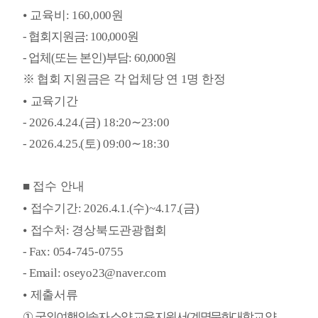
교육비
: 160,000
원
⦁
-
협회지원금
: 100,000
원
-
업체
(
또는 본인
)
부담
: 60,000
원
※
협회 지원금은 각 업체당 연
1
명 한정
교육기간
⦁
- 2026.4.24.(
금
) 18:20
∼
23:00
- 2026.4.25.(
토
) 09:00
∼
18:30
■
접수 안내
접수기간
: 2026.4.1.(
수
)~4.17.(
금
)
⦁
접수처
:
경상북도관광협회
⦁
- Fax: 054-745-0755
- Email: oseyo23@naver.com
제출서류
⦁
①
국외여행인솔자 소양 교육 지원서
(
계명문화대학교 양