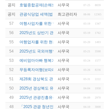
공지
호텔종합공제(손해보험) 서비스 안내
사무국
07-25
8839
공지
관광식당업 세액(법인세 및 소득세)감면 제도 안내
최고관리자
08-06
12365
57
여행사업자를 위한 현금영수증 관련 웨비나 실시
사무국
03-19
1347
56
2025년도 상반기 관광진흥개발기금 융자 시행 변경(
사무국
03-19
1762
55
여행업자를 위한 현금영수증 관련 웨비나 진행
사무국
03-20
1493
54
2025년도 국외여행인솔자(T/C) 소양교육(1차) 실시
사무국
03-21
3598
53
예비엄마아빠 행복가족여행 지원사업 전담여행사 모
사무국
03-24
1577
52
무등록자여행(보따리) 알선행위 근절 위한 관계 기관
사무국
03-26
8236
51
제28회 경상북도 관광기념품 공모전 개최
사무국
03-31
2222
50
2025년 경상북도 유니크베뉴를 활용한 MICE행사 
사무국
04-04
1958
49
2025년 관광진흥유공자 정부포상 대상자 추천
사무국
04-09
2970
48
「2025 관광 청년인턴제 지원 사업」 참여 사업체 
사무국
04-10
3008