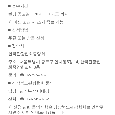
■
접수기간
변경 공고일
~ 2026. 5. 15.(
금
)
까지
※
예산 소진 시 조기 종료 가능
■
신청방법
우편 또는 방문 신청
■
접수처
한국관광협회중앙회
주소
:
서울특별시 종로구 인사동
5
길
14,
한국관광협
회중앙회빌딩
3
층
문의
:
☎
02-757-7487
■
경상북도관광협회 문의
담당
:
관리부장 이태경
전화
:
☎
054-745-0752
※
신청 관련 문의사항은 경상북도관광협회로 연락주
시면 상세히 안내드리겠습니다
.