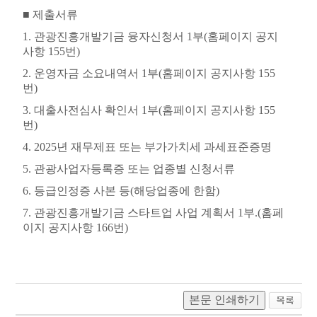
■
제출서류
1.
관광진흥개발기금 융자신청서
1
부
(
홈페이지 공지
사항
155
번
)
2.
운영자금 소요내역서
1
부
(
홈페이지 공지사항
155
번
)
3.
대출사전심사 확인서
1
부
(
홈페이지 공지사항
155
번
)
4. 2025
년 재무제표 또는 부가가치세 과세표준증명
5.
관광사업자등록증 또는 업종별 신청서류
6.
등급인정증 사본 등
(
해당업종에 한함
)
7.
관광진흥개발기금 스타트업 사업 계획서
1
부
.(
홈페
이지 공지사항
166
번
)
본문 인쇄하기