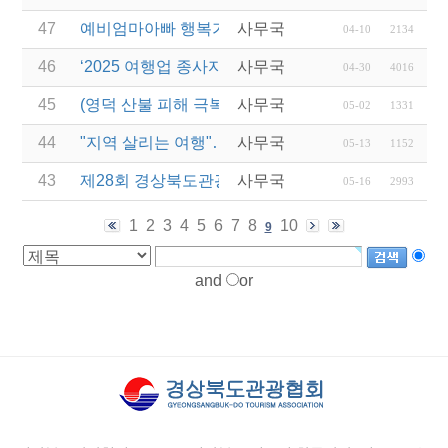
47
예비엄마아빠 행복가족여행 전담여행사 선정 결과 
사무국
04-10
2134
46
‘2025 여행업 종사자 직무역량 강화 교육’ 교육생 모
사무국
04-30
4016
45
(영덕 산불 피해 극복 행사) 여행으로 잇는 희망, 다
사무국
05-02
1331
44
"지역 살리는 여행"…관광공사, 산불피해지역 '여행+
사무국
05-13
1152
43
제28회 경상북도관광기념품공모전 결과발표 연장 
사무국
05-16
2993
1
2
3
4
5
6
7
8
10
9
and
or