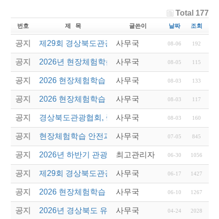
Total 177
번호
제 목
글쓴이
날짜
조회
공지
제29회 경상북도관광기념품공모전 결과발표
사무국
08-06
192
공지
2026년 현장체험학습 안전과정(신규.재강습) 교육생
사무국
08-05
115
공지
2026 현장체험학습 안전과정 교육(신규. 재강습) 수
사무국
08-03
133
공지
2026 현장체험학습 안전과정(신규. 재강습) 교육 성
사무국
08-03
117
공지
경상북도관광협회, 중국 단동 해외여행상품 개발 팸
사무국
08-03
160
공지
현장체험학습 안전과정(신규/재강습) 안내
사무국
07-05
845
공지
2026년 하반기 관광진흥개발기금 융자 시행 안내
최고관리자
06-30
1056
공지
제29회 경상북도관광기념품공모전 개최
사무국
06-17
1427
공지
2026 현장체험학습 안전과정(신규.재강습)
사무국
06-10
1267
공지
2026년 경상북도 유니크베뉴를 활용한 MICE행사 
사무국
04-24
2028