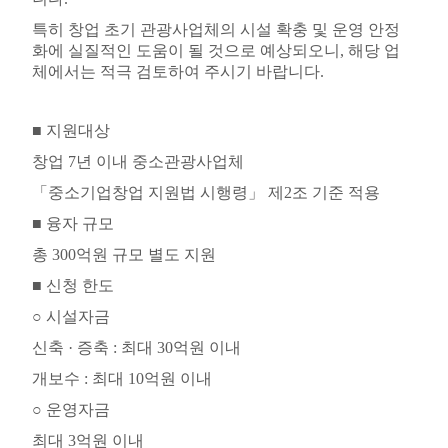
특히 창업 초기 관광사업체의 시설 확충 및 운영 안정
화에 실질적인 도움이 될 것으로 예상되오니
,
해당 업
체에서는 적극 검토하여 주시기 바랍니다
.
■
지원대상
창업
7
년 이내 중소관광사업체
「
중소기업창업 지원법 시행령
」
제
2
조 기준 적용
■
융자 규모
총
300
억원 규모 별도 지원
■
신청 한도
○
시설자금
신축
·
증축
:
최대
30
억원 이내
개보수
:
최대
10
억원 이내
○
운영자금
최대
3
억원 이내