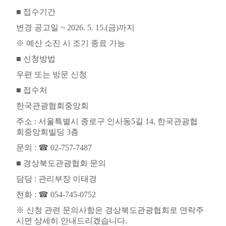
■
접수기간
변경 공고일
~ 2026. 5. 15.(
금
)
까지
※
예산 소진 시 조기 종료 가능
■
신청방법
우편 또는 방문 신청
■
접수처
한국관광협회중앙회
주소
:
서울특별시 종로구 인사동
5
길
14,
한국관광협
회중앙회빌딩
3
층
문의
:
☎
02-757-7487
■
경상북도관광협회 문의
담당
:
관리부장 이태경
전화
:
☎
054-745-0752
※
신청 관련 문의사항은 경상북도관광협회로 연락주
시면 상세히 안내드리겠습니다
.