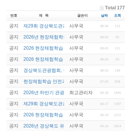
Total 177
번호
제 목
글쓴이
날짜
조회
공지
제29회 경상북도관광기념품공모전 결과발표
사무국
08-06
153
공지
2026년 현장체험학습 안전과정(신규.재강습) 교육생
사무국
08-05
93
공지
2026 현장체험학습 안전과정 교육(신규. 재강습) 수
사무국
08-03
111
공지
2026 현장체험학습 안전과정(신규. 재강습) 교육 성
사무국
08-03
93
공지
경상북도관광협회, 중국 단동 해외여행상품 개발 팸
사무국
08-03
140
공지
현장체험학습 안전과정(신규/재강습) 안내
사무국
07-05
838
공지
2026년 하반기 관광진흥개발기금 융자 시행 안내
최고관리자
06-30
1045
공지
제29회 경상북도관광기념품공모전 개최
사무국
06-17
1397
공지
2026 현장체험학습 안전과정(신규.재강습)
사무국
06-10
1252
공지
2026년 경상북도 유니크베뉴를 활용한 MICE행사 
사무국
04-24
2014