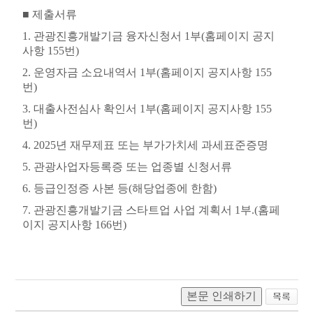
■
제출서류
1.
관광진흥개발기금 융자신청서
1
부
(
홈페이지 공지
사항
155
번
)
2.
운영자금 소요내역서
1
부
(
홈페이지 공지사항
155
번
)
3.
대출사전심사 확인서
1
부
(
홈페이지 공지사항
155
번
)
4. 2025
년 재무제표 또는 부가가치세 과세표준증명
5.
관광사업자등록증 또는 업종별 신청서류
6.
등급인정증 사본 등
(
해당업종에 한함
)
7.
관광진흥개발기금 스타트업 사업 계획서
1
부
.(
홈페
이지 공지사항
166
번
)
본문 인쇄하기