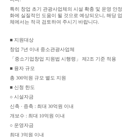
특히 창업 초기 관광사업체의 시설 확충 및 운영 안정
화에 실질적인 도움이 될 것으로 예상되오니
,
해당 업
체에서는 적극 검토하여 주시기 바랍니다
.
■
지원대상
창업
7
년 이내 중소관광사업체
「
중소기업창업 지원법 시행령
」
제
2
조 기준 적용
■
융자 규모
총
300
억원 규모 별도 지원
■
신청 한도
○
시설자금
신축
·
증축
:
최대
30
억원 이내
개보수
:
최대
10
억원 이내
○
운영자금
최대
3
억원 이내