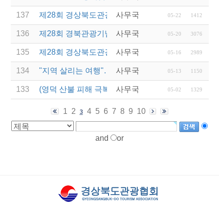
137
제28회 경상북도관광기념품 공모전 낙선작 반출기
사무국
05-22
1412
136
제28회 경북관광기념품 공모전 수상작 발표
사무국
05-20
3076
135
제28회 경상북도관광기념품공모전 결과발표 연장 
사무국
05-16
2989
134
"지역 살리는 여행"…관광공사, 산불피해지역 '여행+
사무국
05-13
1150
133
(영덕 산불 피해 극복 행사) 여행으로 잇는 희망, 다
사무국
05-02
1329
1
2
4
5
6
7
8
9
10
3
and
or