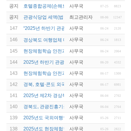
공지
호텔종합공제(손해보험) 서비스 안내
사무국
07-25
8823
공지
관광식당업 세액(법인세 및 소득세)감면 제도 안내
최고관리자
08-06
12347
147
“2025년 하반기 관광진흥개발기금” 융자 관련 설명
사무국
06-24
2120
146
사무국
경상북도 여행업체 대상 울릉도 ․ 독도 팸투어 안내
06-24
1813
145
현장체험학습 안전과정(신규ㆍ재강습) 교육 실시 재
사무국
06-24
2064
144
2025년 하반기 관광진흥개발기금 융지지원 공고 안
사무국
06-20
4332
143
현장체험학습 안전과정(재강습) 교육 실시
사무국
06-17
1300
142
경북, 호텔·콘도 외국인력 합법 고용 허용…관광업 
사무국
06-17
6981
141
2025년 제2차 경상북도 관광진흥기금 융자사업 공
사무국
06-04
2702
140
경북도, 관광진흥기금 융자 2차 지원, 관광으로 산불
사무국
06-04
2764
139
2025년도 국외여행인솔자(T/C) 소양교육(2차) 실시
사무국
05-26
2711
138
2025년도 현장체험학습 안전과정(신규ㆍ재강습) 교
사무국
05-26
2822