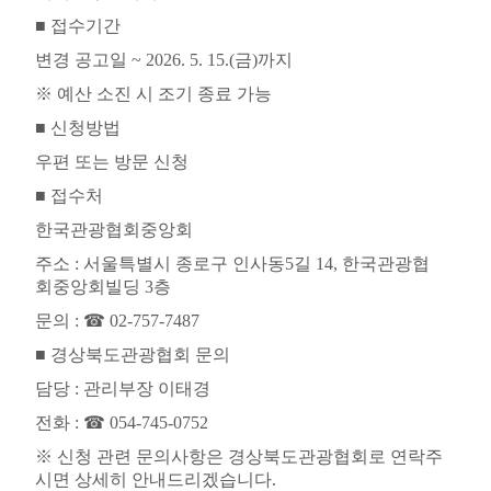
■
접수기간
변경 공고일
~ 2026. 5. 15.(
금
)
까지
※
예산 소진 시 조기 종료 가능
■
신청방법
우편 또는 방문 신청
■
접수처
한국관광협회중앙회
주소
:
서울특별시 종로구 인사동
5
길
14,
한국관광협
회중앙회빌딩
3
층
문의
:
☎
02-757-7487
■
경상북도관광협회 문의
담당
:
관리부장 이태경
전화
:
☎
054-745-0752
※
신청 관련 문의사항은 경상북도관광협회로 연락주
시면 상세히 안내드리겠습니다
.