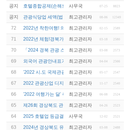
공지
호텔종합공제(손해보험) 서비스 안내
사무국
07-25
8823
공지
관광식당업 세액(법인세 및 소득세)감면 제도 안내
최고관리자
08-06
12349
72
2022년 착한여행! 의성투어! 운영 여행사 공모 안내
최고관리자
02-15
2589
71
2022년 체험!경북가족여행 운영업체 선정 및 제안서
최고관리자
03-18
2580
70
「2024 경북 관광 스타트업 공모전」 안내
최고관리자
03-08
2573
69
외국어 관광안내표기 개선을 위한 번역·감수 지원사
최고관리자
04-04
2566
68
'2022 시.도 국제관광전 지원 사업' 공모전 공고 안내
최고관리자
05-17
2547
67
2022 관광산업 디지털혁신 포럼 안내
최고관리자
11-17
2540
66
'2022 여행가는 달' 추진 관련 안내
최고관리자
06-08
2524
65
제26회 경상북도 관광기념품 공모전 수상작 발표
최고관리자
04-26
2523
64
2025 호텔업 등급결정 제도 설명회 개최 안내
사무국
12-02
2521
63
2024년 경상북도 유니크베뉴를 활용한 MICE행사 
최고관리자
03-08
2488