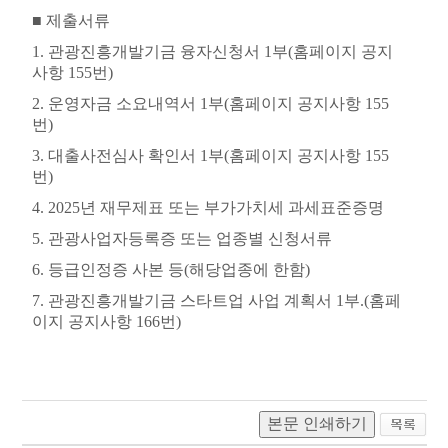
■
제출서류
1.
관광진흥개발기금 융자신청서
1
부
(
홈페이지 공지
사항
155
번
)
2.
운영자금 소요내역서
1
부
(
홈페이지 공지사항
155
번
)
3.
대출사전심사 확인서
1
부
(
홈페이지 공지사항
155
번
)
4. 2025
년 재무제표 또는 부가가치세 과세표준증명
5.
관광사업자등록증 또는 업종별 신청서류
6.
등급인정증 사본 등
(
해당업종에 한함
)
7.
관광진흥개발기금 스타트업 사업 계획서
1
부
.(
홈페
이지 공지사항
166
번
)
본문 인쇄하기