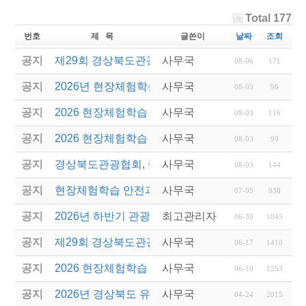
Total 177
번호
제 목
글쓴이
날짜
조회
공지
제29회 경상북도관광기념품공모전 결과발표
사무국
08-06
171
공지
2026년 현장체험학습 안전과정(신규.재강습) 교육생
사무국
08-05
96
공지
2026 현장체험학습 안전과정 교육(신규. 재강습) 수
사무국
08-03
116
공지
2026 현장체험학습 안전과정(신규. 재강습) 교육 성
사무국
08-03
99
공지
경상북도관광협회, 중국 단동 해외여행상품 개발 팸
사무국
08-03
144
공지
현장체험학습 안전과정(신규/재강습) 안내
사무국
07-05
838
공지
2026년 하반기 관광진흥개발기금 융자 시행 안내
최고관리자
06-30
1045
공지
제29회 경상북도관광기념품공모전 개최
사무국
06-17
1410
공지
2026 현장체험학습 안전과정(신규.재강습)
사무국
06-10
1253
공지
2026년 경상북도 유니크베뉴를 활용한 MICE행사 
사무국
04-24
2015