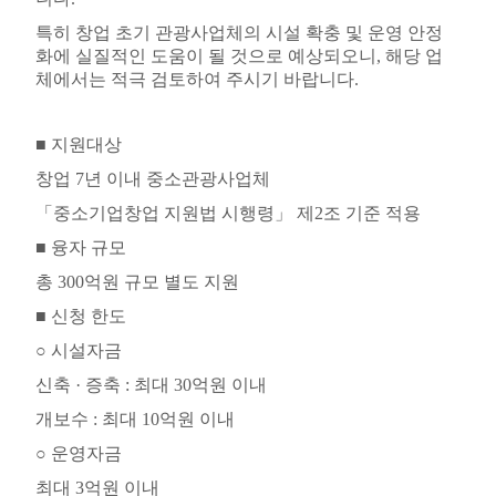
특히 창업 초기 관광사업체의 시설 확충 및 운영 안정
화에 실질적인 도움이 될 것으로 예상되오니
,
해당 업
체에서는 적극 검토하여 주시기 바랍니다
.
■
지원대상
창업
7
년 이내 중소관광사업체
「
중소기업창업 지원법 시행령
」
제
2
조 기준 적용
■
융자 규모
총
300
억원 규모 별도 지원
■
신청 한도
○
시설자금
신축
·
증축
:
최대
30
억원 이내
개보수
:
최대
10
억원 이내
○
운영자금
최대
3
억원 이내