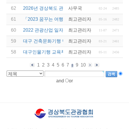
62
2026년 경상북도 관광진흥기금 보조사업 모집 공고(
사무국
02-24
2485
61
「2023 꿈꾸는 여행자」 경북(포항)1기 과정 운영 
최고관리자
05-16
2482
60
2022 관광산업 일자리박람회 개최 안내
최고관리자
11-07
2471
59
대구 건축문화기행 단체투어 여행사 모집 공고
최고관리자
03-21
2461
58
대구인물기행 교육투어 여행사 모집 공고
최고관리자
05-11
2456
1
2
3
4
5
6
7
9
10
8
and
or