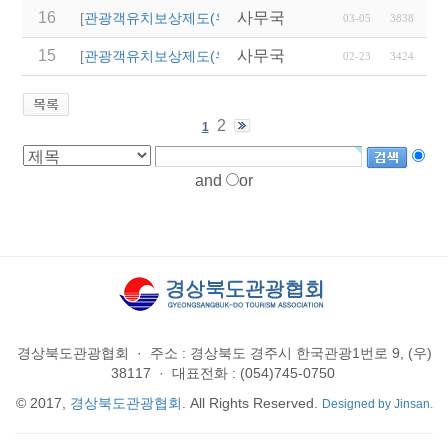
16
사무국
2024 경주시 단체관광
[
관광객유치보상제도(우리지역)
]
03-05
3838
15
사무국
2024년 구미시 관광
[
관광객유치보상제도(우리지역)
]
02-23
3424
2
1
and
or
경상북도관광협회
·
주소 : 경상북도 경주시 한국관광1번로 9, (우)
38117
·
대표전화 : (054)745-0750
© 2017,
경상북도관광협회
. All Rights Reserved.
Designed by Jinsan.