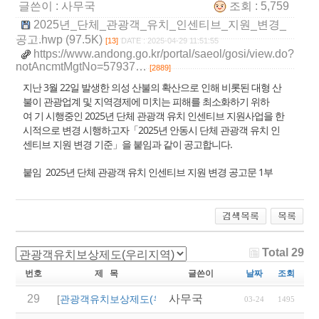
글쓴이 :
사무국
조회 : 5,759
2025년_단체_관광객_유치_인센티브_지원_변경_
공고.hwp (97.5K)
[13]
DATE : 2025-04-29 11:51:55
https://www.andong.go.kr/portal/saeol/gosi/view.do?
notAncmtMgtNo=57937…
[2889]
지난 3월 22일 발생한 의성 산불의 확산으로 인해 비롯된 대형 산
불이 관광업계 및 지역경제에 미치는 피해를 최소화하기 위하
여 기 시행중인 2025년 단체 관광객 유치 인센티브 지원사업을 한
시적으로 변경 시행하고자「2025년 안동시 단체 관광객 유치 인
센티브 지원 변경 기준」을 붙임과 같이 공고합니다.
붙임 2025년 단체 관광객 유치 인센티브 지원 변경 공고문 1부
Total 29
번호
제 목
글쓴이
날짜
조회
29
사무국
2026년 영주시 전담여
[
관광객유치보상제도(우리지역)
]
03-24
1495