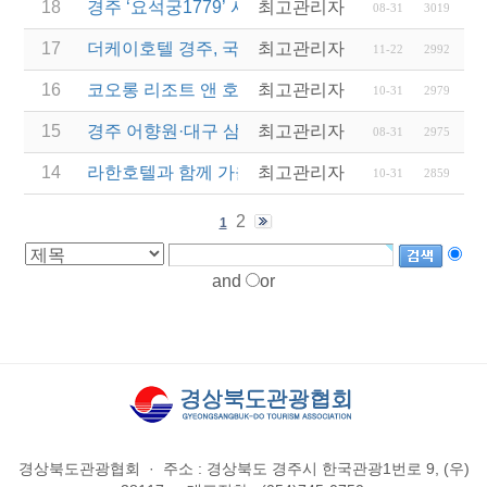
18
경주 ‘요석궁1779’ 시절식 반상...2023 우수문화상
최고관리자
08-31
3019
17
더케이호텔 경주, 국내 첫 '반려동물 친화호텔' 탈바
최고관리자
11-22
2992
16
코오롱 리조트 앤 호텔, '컬처 위드 코오롱' 패키지 5
최고관리자
10-31
2979
15
경주 어향원·대구 삼송빵집... 백년가게·백년소공인 1
최고관리자
08-31
2975
14
라한호텔과 함께 가을정취 물씬나는 '추캉스' 떠나자
최고관리자
10-31
2859
2
1
and
or
경상북도관광협회
·
주소 : 경상북도 경주시 한국관광1번로 9, (우)