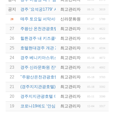
공지
경주 ‘요석궁1779’ 시절식 반상...2023 우수문화상
최고관리자
08-31
3019
매주 토요일 서악서원 고택음악회(무료)
신라문화원
28
07-07
5789
27
주왕산 온천관광호텔 김재원 총지배인-청송 홍보대사
최고관리자
03-26
4622
26
힐튼경주 내 키즈클럽 안녕경주야
최고관리자
05-18
4544
25
호텔현대경주 개관 25주년 기념 이벤트
최고관리자
05-30
4334
24
경주 베니키아스위스로젠호텔 올해 우수 베니키아호
최고관리자
05-18
4072
23
경주 신라문화원 진병길 원장 문화유산보호 봉사활
최고관리자
05-18
4002
22
"주왕산온천관광호텔 청송 관광명소로!"(최초게시일 201
최고관리자
05-18
3703
21
(경주지지관광호텔)경매전문업체 지지옥션, 호텔업 
최고관리자
05-18
3592
20
경주지지관광호텔 대박! "황리단길" 패키지
최고관리자
05-11
3590
19
코로나19에도 ‘안심’하고 갈 수 있는 ‘주왕산온천관
최고관리자
12-04
3317