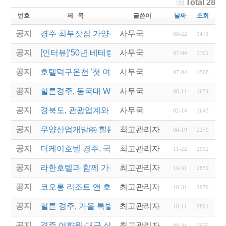
Total 28
번호
제 목
글쓴이
날짜
조회
공지
경주 최부잣집 가양주 ‘대몽재1779’ 대통령 취임 만
사무국
08-22
1471
공지
[인터뷰]‘50년 베테랑’ 힐튼경주 김남철 총지배인 “경
사무국
07-04
1701
공지
호텔덕구온천 '첫 여성 총지배인' 새 역사를 쓰다
사무국
07-04
1568
공지
힐튼경주, 동국대 WISE캠퍼스에 12년째 장학금 전
사무국
06-11
1654
공지
경북도, 관광업계와 협력해 지역경제 재도약 나선다
사무국
02-14
1643
공지
우양산업개발㈜ 힐튼경주, 동국대 호텔관광외식경
최고관리자
06-19
2279
공지
더케이호텔 경주, 국내 첫 '반려동물 친화호텔' 탈바
최고관리자
11-22
2992
공지
라한호텔과 함께 가을정취 물씬나는 '추캉스' 떠나자
최고관리자
10-31
2859
공지
코오롱 리조트 앤 호텔, '컬처 위드 코오롱' 패키지 5
최고관리자
10-31
2979
공지
힐튼 경주, 가을 특별 기획 'IT'S AUTUMN' 프로…
최고관리자
10-11
2801
공지
경주 어향원·대구 삼송빵집... 백년가게·백년소공인 1
최고관리자
08-31
2975