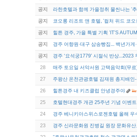
공지
라한호텔과 함께 가을정취 물씬나는 '추
공지
코오롱 리조트 앤 호텔, '컬처 위드 코오
공지
힐튼 경주, 가을 특별 기획 'IT'S AUTU
공지
경주 어향원·대구 삼송빵집... 백년가게
공지
경주 ‘요석궁1779’ 시절식 반상...20
28
매주 토요일 서악서원 고택음악회(무료
27
주왕산 온천관광호텔 김재원 총지배인-
26
힐튼경주 내 키즈클럽 안녕경주야
25
호텔현대경주 개관 25주년 기념 이벤트
24
경주 베니키아스위스로젠호텔 올해 우수
23
경주 신라문화원 진병길 원장 문화유