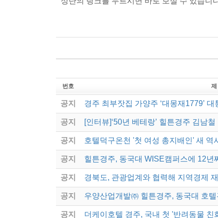
상단의 링크를 누르시면 바로 보실 수 있습니다
번호
제
공지
경주 최부잣집 가양주 ‘대몽재1779’ 
공지
[인터뷰]‘50년 베테랑’ 힐튼경주 김남철
공지
호텔덕구온천 '첫 여성 총지배인' 새 역
공지
힐튼경주, 동국대 WISE캠퍼스에 12년
공지
경북도, 관광업계와 협력해 지역경제 
공지
우양산업개발㈜ 힐튼경주, 동국대 호
공지
더케이호텔 경주, 국내 첫 '반려동물 친