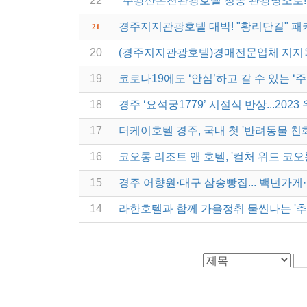
22
"주왕산온천관광호텔 청송 관광명소로!"(최
경주지지관광호텔 대박! "황리단길" 패
21
20
(경주지지관광호텔)경매전문업체 지지옥
19
코로나19에도 ‘안심’하고 갈 수 있는 
18
경주 ‘요석궁1779’ 시절식 반상...20
17
더케이호텔 경주, 국내 첫 '반려동물 친
16
코오롱 리조트 앤 호텔, '컬처 위드 코오
15
경주 어향원·대구 삼송빵집... 백년가게
14
라한호텔과 함께 가을정취 물씬나는 '추