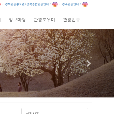
·
경북관광홍보관&경북종합관광안내소
·
경주관광안내소
내
정보마당
관광도우미
관광법규
Next
공지사항