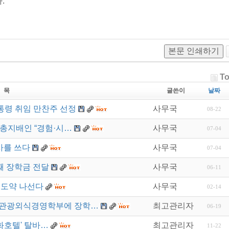
.
본문 인쇄하기
To
 목
글쓴이
날짜
대통령 취임 만찬주 선정
사무국
08-22
 총지배인 “경험·시…
사무국
07-04
사를 쓰다
사무국
07-04
째 장학금 전달
사무국
06-11
재도약 나선다
사무국
02-14
텔관광외식경영학부에 장학…
최고관리자
06-19
화호텔' 탈바…
최고관리자
11-22