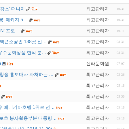
캉스' 떠나자
최고관리자
10-31
롱' 패키지 5…
최고관리자
10-31
MN' 프로…
최고관리자
10-11
·백년소공인 138곳 신…
최고관리자
08-31
23 우수문화상품 한식 분…
최고관리자
08-31
)
신라문화원
07-07
청송 홍보대사 자처하는 …
최고관리자
03-26
최고관리자
05-18
최고관리자
05-30
 베니키아호텔 1위로 선…
최고관리자
05-18
산보호 봉사활용부분 대통령…
최고관리자
05-18