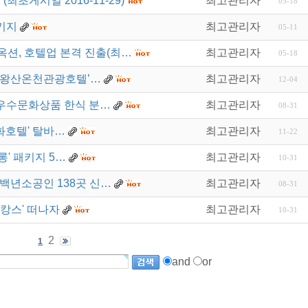
초게시일 2016-11-29)
최고관리자
05-18
키지
최고관리자
05-11
션, 호텔업 본격 진출(최…
최고관리자
05-18
‘주왕산온천관광호텔’…
최고관리자
12-04
23 우수문화상품 한식 분…
최고관리자
08-31
화호텔' 탈바…
최고관리자
11-22
롱' 패키지 5…
최고관리자
10-31
·백년소공인 138곳 신…
최고관리자
08-31
캉스' 떠나자
최고관리자
10-31
2
1
and
or