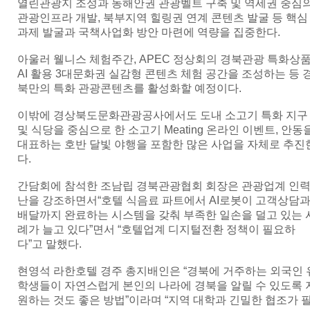
열린관광지 조성과 동해안권 관광벨트 구축 및 역세권 중심
관광인프라 개발, 북부지역 힐링권 연계 콘텐츠 발굴 등 핵심
과제 발굴과 국책사업화 방안 마련에 역량을 집중한다.
아울러 웰니스 체험주간, APEC 정상회의 경북관광 특화상품
AI 활용 3대문화권 실감형 콘텐츠 체험 공간을 조성하는 등 
북만의 특화 관광콘텐츠를 활성화할 예정이다.
이밖에 경상북도문화관광공사에서도 도내 소고기 특화 지구
및 식당을 중심으로 한 소고기 Meating 온라인 이벤트, 안동
대표하는 호반 달빛 야행을 포함한 많은 사업을 자체로 추진
다.
간담회에 참석한 조남립 경북관광협회 회장은 관광업계 인
난을 강조하면서“호텔 식음료 파트에서 AI로봇이 고객상담
배달까지 완료하는 시스템을 갖춰 부족한 일손을 덜고 있는 
례가 늘고 있다”면서 “호텔업계 디지털전환 정책이 필요하
다”고 말했다.
현영석 라한호텔 경주 총지배인은 “경북에 거주하는 외국인 
학생들이 자연스럽게 본인의 나라에 경북을 알릴 수 있도록 
원하는 것도 좋은 방법”이라며 “지역 대학과 긴밀한 협조가 