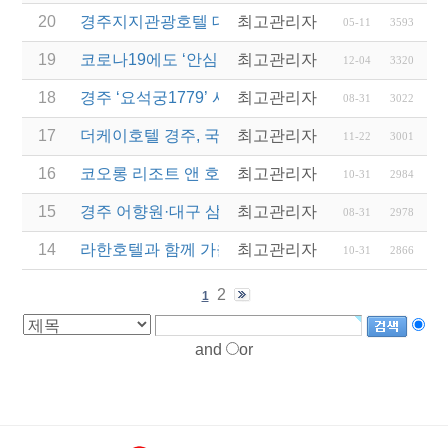
20
경주지지관광호텔 대박! "황리단길" 패키지
최고관리자
05-11
3593
19
코로나19에도 ‘안심’하고 갈 수 있는 ‘주왕산온천관
최고관리자
12-04
3320
18
경주 ‘요석궁1779’ 시절식 반상...2023 우수문화상
최고관리자
08-31
3022
17
더케이호텔 경주, 국내 첫 '반려동물 친화호텔' 탈바
최고관리자
11-22
3001
16
코오롱 리조트 앤 호텔, '컬처 위드 코오롱' 패키지 5
최고관리자
10-31
2984
15
경주 어향원·대구 삼송빵집... 백년가게·백년소공인 1
최고관리자
08-31
2978
14
라한호텔과 함께 가을정취 물씬나는 '추캉스' 떠나자
최고관리자
10-31
2866
2
1
and
or