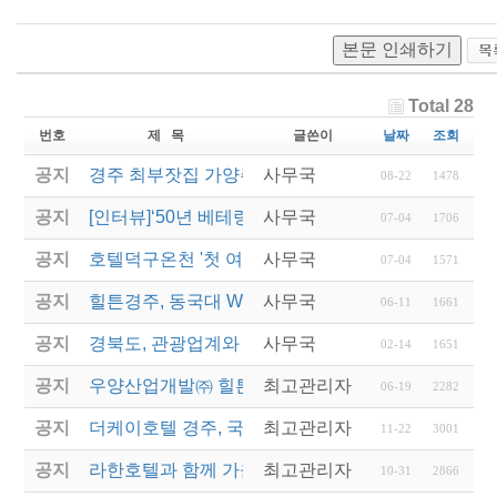
본문 인쇄하기
Total 28
번호
제 목
글쓴이
날짜
조회
공지
경주 최부잣집 가양주 ‘대몽재1779’ 대통령 취임 만
사무국
08-22
1478
공지
[인터뷰]‘50년 베테랑’ 힐튼경주 김남철 총지배인 “경
사무국
07-04
1706
공지
호텔덕구온천 '첫 여성 총지배인' 새 역사를 쓰다
사무국
07-04
1571
공지
힐튼경주, 동국대 WISE캠퍼스에 12년째 장학금 전
사무국
06-11
1661
공지
경북도, 관광업계와 협력해 지역경제 재도약 나선다
사무국
02-14
1651
공지
우양산업개발㈜ 힐튼경주, 동국대 호텔관광외식경
최고관리자
06-19
2282
공지
더케이호텔 경주, 국내 첫 '반려동물 친화호텔' 탈바
최고관리자
11-22
3001
공지
라한호텔과 함께 가을정취 물씬나는 '추캉스' 떠나자
최고관리자
10-31
2866