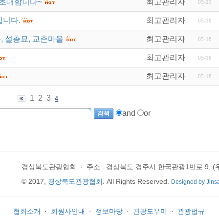
 초대합니다~
최고관리자
05-23
입니다.
최고관리자
05-18
, 설총묘, 교촌마을
최고관리자
05-18
최고관리자
05-18
최고관리자
05-18
1
2
3
4
and
or
경상북도관광협회
·
주소 : 경상북도 경주시 한국관광1번로 9, (우)
© 2017,
경상북도관광협회
. All Rights Reserved.
Designed by Jins
협회소개
·
회원사안내
·
정보마당
·
관광도우미
·
관광법규