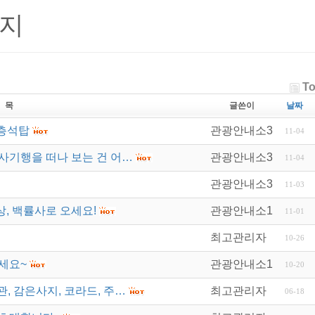
행지
To
 목
글쓴이
날짜
오층석탑
관광안내소3
11-04
사기행을 떠나 보는 건 어…
관광안내소3
11-04
관광안내소3
11-03
, 백률사로 오세요!
관광안내소1
11-01
최고관리자
10-26
세요~
관광안내소1
10-20
 감은사지, 코라드, 주…
최고관리자
06-18