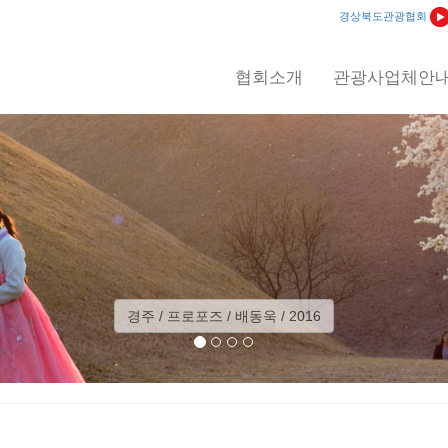
경상북도관광협회
협회소개
관광사업체안
경주 / 프로포즈 / 배동욱 / 2016