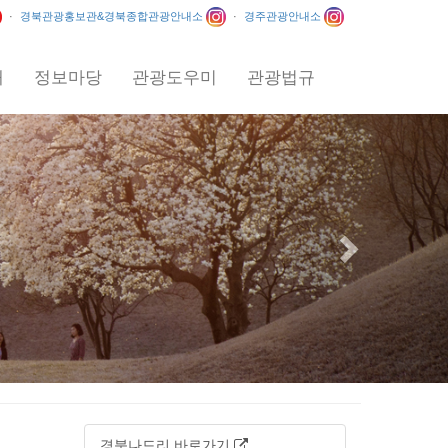
·
경북관광홍보관&경북종합관광안내소
·
경주관광안내소
내
정보마당
관광도우미
관광법규
Next
경북나드리 바로가기