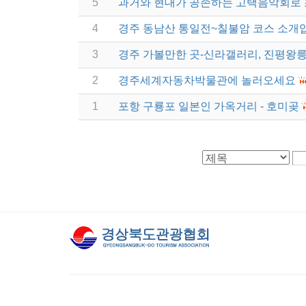
5
과거와 현대가 공존하는 고택음악회로
4
경주 동남산 통일전~칠불암 코스 소개
3
경주 가볼만한 곳-신라갤러리, 진평왕릉
2
경주세계자동차박물관에 놀러오세요
1
포항 구룡포 일본인 가옥거리 - 호미곶