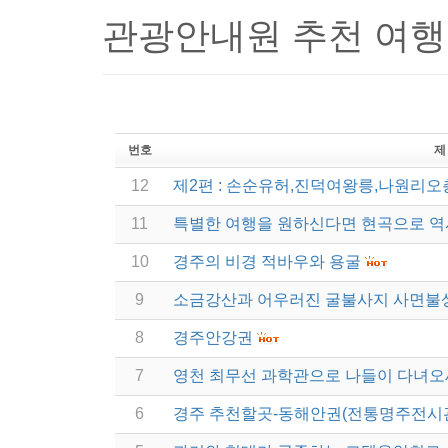
관광안내원 추천 여
번호
제
12
제2편 : 손순유허,진덕여왕릉,나원리
11
특별한 여행을 원하신다면 현곡으로 역
10
경주의 비경 적바우와 용굴
9
소금강산과 어우러진 굴불사지 사면불상
8
경주안강권
7
영천 최무선 과학관으로 나들이 다녀오
6
경주 추천할곳-동해안권(전통명주전시관,