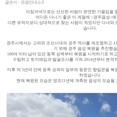
글쓴이 :
관광안내소3
아침저녁으로는 선선한 바람이 완연한 가을임을 
어디든 다니기 좋은 이 계절에
<
경주읍성
>
에
다른 유적지보다 상대적으로 찾는 사람이 적었지만 다녀와 
습니다
.
경주시에서는 고려와 조선시대의 경주 역사를 재조명하고 
기 위해 경주 읍성 복원을 추진했
100
여 미터 남아 있던 동쪽 성벽부터 복원을 시작하기로 하
수립하고 토지매입과 발굴조사를 거쳐
2014
년부터 본격
이후 약
5
년여 만에 동쪽 성곽의 일부와 동문인 향일문을 
하였습니다
.
현재 복원된 모습은 영조
21
년에 개축된 읍성의 모습을