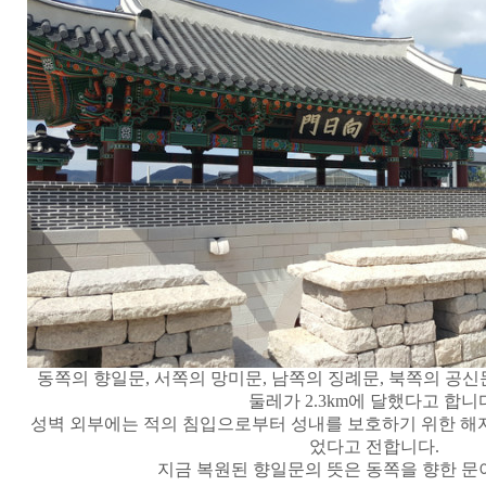
동쪽의 향일문
,
서쪽의 망미문
,
남쪽의 징례문
,
북쪽의 공신
둘레가
2.3km
에 달했다고 합니
성벽 외
부에는 적의 침입으로부터 성내를 보호하기 위한 해
었다고 전합니다
.
지금 복원된 향일문의 뜻은 동쪽을 향한 문