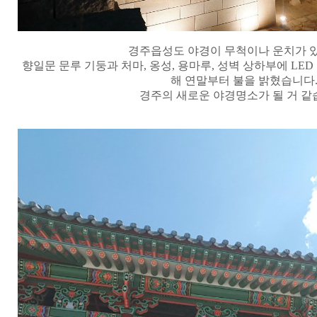
경주읍성도 야경이 무척이나 운치가 
향일문 문루 기둥과 처마
,
옹성
,
용마루
,
성벽 상하부에
LED
해 연말부터 불을 밝혔습니다
경주의 새로운 야경명소가 될 거 