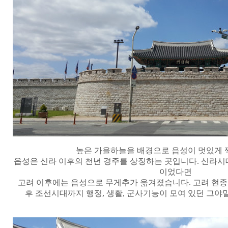
높은 가을하늘을 배경으로 읍성이 멋있게 
읍성은 신라 이후의 천년 경주를 상징하는 곳입니다
.
신라시
이었다면
고려 이후에는 읍성으로 무게추가 옮겨졌습니다
.
고려 현종
후 조선시대까지 행정
,
생활
,
군사기능이 모여 있던 그야