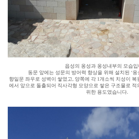
읍성의 옹성과 옹성내부의 모습입
동문 앞에는 성문의 방어력 향상을 위해 설치된
‘
옹
향일문 좌우로 성벽이 쌓였고
,
양쪽에 각
1
개소씩 치성이 
에서 앞으로 돌출되어 직사각형 모양으로 쌓은 구조물로 적
위한 용도였습니다
.