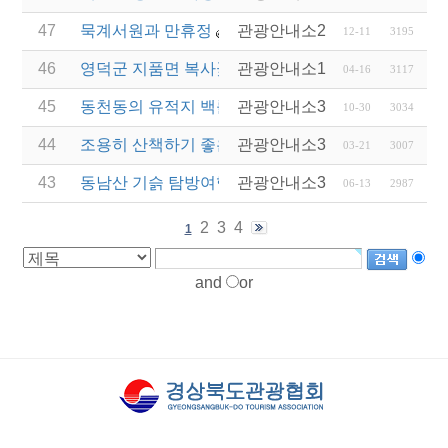
47
묵계서원과 만휴정
관광안내소2
12-11
3195
46
영덕군 지품면 복사꽃
관광안내소1
04-16
3117
45
동천동의 유적지 백률사와 탈해왕릉을 추천합니다.
관광안내소3
10-30
3034
44
조용히 산책하기 좋은 용담정 으로 떠나 볼까요 …
관광안내소3
03-21
3007
43
동남산 기슭 탐방여행
관광안내소3
06-13
2987
2
3
4
1
and
or