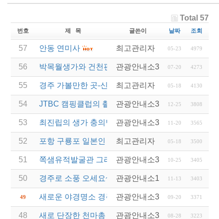
Total 57
번호
제 목
글쓴이
날짜
조회
57
안동 연미사
최고관리자
05-23
4979
56
박목월생가와 건천편백내음숲을 추천합니다
관광안내소3
07-20
4273
55
경주 가볼만한 곳-신라갤러리, 진평왕릉, 설총묘, 교
최고관리자
05-18
4130
54
JTBC 캠핑클럽의 촬영지로 유명한 ‘화랑의 언덕’
관광안내소3
12-25
3808
53
최진립의 생가 충의당..
관광안내소3
11-20
3565
52
포항 구룡포 일본인 가옥거리 - 호미곶
최고관리자
05-18
3500
51
쪽샘유적발굴관 그리고 10월의 핑크뮬리
관광안내소3
10-25
3405
(1)
50
경주로 소풍 오세요~
관광안내소1
11-13
3403
(1)
새로운 야경명소 경주읍성
관광안내소3
49
09-20
3371
48
새로 단장한 천마총
관광안내소3
08-28
3223
(1)