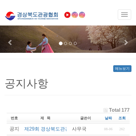
Toggl
naviga
Previous
Nex
메뉴보기
공지사항
Total 177
번호
제 목
글쓴이
날짜
조회
공지
제29회 경상북도관광기념품공모전 결과발표
사무국
08-06
262