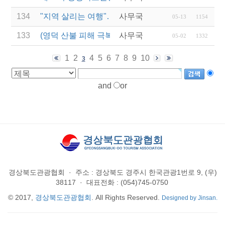
134
"지역 살리는 여행"…관광공사, 산불피해지역 '여행+
사무국
05-13
1154
133
(영덕 산불 피해 극복 행사) 여행으로 잇는 희망, 다
사무국
05-02
1332
1
2
4
5
6
7
8
9
10
3
and
or
경상북도관광협회
·
주소 : 경상북도 경주시 한국관광1번로 9, (우)
38117
·
대표전화 : (054)745-0750
© 2017,
경상북도관광협회
. All Rights Reserved.
Designed by Jinsan.