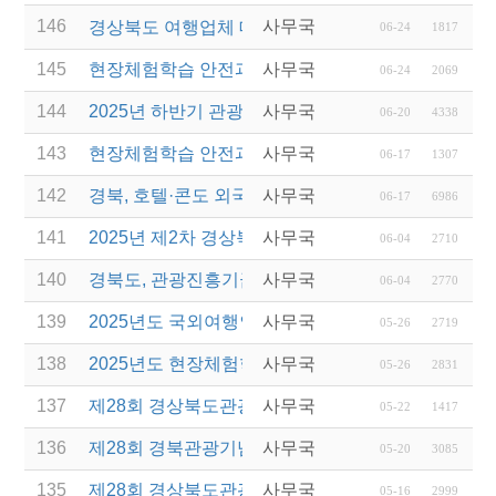
146
사무국
경상북도 여행업체 대상 울릉도 ․ 독도 팸투어 안내
06-24
1817
145
현장체험학습 안전과정(신규ㆍ재강습) 교육 실시 재
사무국
06-24
2069
144
2025년 하반기 관광진흥개발기금 융지지원 공고 안
사무국
06-20
4338
143
현장체험학습 안전과정(재강습) 교육 실시
사무국
06-17
1307
142
경북, 호텔·콘도 외국인력 합법 고용 허용…관광업 
사무국
06-17
6986
141
2025년 제2차 경상북도 관광진흥기금 융자사업 공
사무국
06-04
2710
140
경북도, 관광진흥기금 융자 2차 지원, 관광으로 산불
사무국
06-04
2770
139
2025년도 국외여행인솔자(T/C) 소양교육(2차) 실시
사무국
05-26
2719
138
2025년도 현장체험학습 안전과정(신규ㆍ재강습) 교
사무국
05-26
2831
137
제28회 경상북도관광기념품 공모전 낙선작 반출기
사무국
05-22
1417
136
제28회 경북관광기념품 공모전 수상작 발표
사무국
05-20
3085
135
제28회 경상북도관광기념품공모전 결과발표 연장 
사무국
05-16
2999