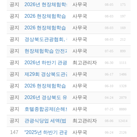
공지
2026년 현장체험학습 안전과정(신규.재강습) 교육생
사무국
08-05
175
공지
2026 현장체험학습 안전과정 교육(신규. 재강습) 수
사무국
08-03
197
공지
2026 현장체험학습 안전과정(신규. 재강습) 교육 성
사무국
08-03
169
공지
경상북도관광협회, 중국 단동 해외여행상품 개발 팸
사무국
08-03
212
공지
현장체험학습 안전과정(신규/재강습) 안내
사무국
07-05
899
공지
2026년 하반기 관광진흥개발기금 융자 시행 안내
최고관리자
06-30
1111
공지
제29회 경상북도관광기념품공모전 개최
사무국
06-17
1486
공지
2026 현장체험학습 안전과정(신규.재강습)
사무국
06-10
1328
공지
2026년 경상북도 유니크베뉴를 활용한 MICE행사 
사무국
04-24
2079
공지
호텔종합공제(손해보험) 서비스 안내
사무국
07-25
8880
공지
관광식당업 세액(법인세 및 소득세)감면 제도 안내
최고관리자
08-06
12414
147
“2025년 하반기 관광진흥개발기금” 융자 관련 설명
사무국
06-24
2126