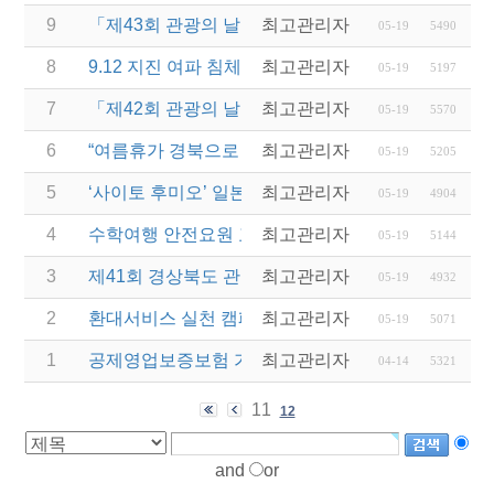
9
「제43회 관광의 날 기념식」개최(최초게시일 2016-10
최고관리자
05-19
5490
8
9.12 지진 여파 침체된 관광산업 회복을 위한 대국민
최고관리자
05-19
5197
7
「제42회 관광의 날 기념식」개최(최초게시일 2015-09
최고관리자
05-19
5570
6
“여름휴가 경북으로 오세요~!” 서울역 경북관광 홍보
최고관리자
05-19
5205
5
‘사이토 후미오’ 일본 닛코시장 협회 친선방문(최초게
최고관리자
05-19
4904
4
수학여행 안전요원 교육(현장체험학습 안전과정) 실시
최고관리자
05-19
5144
3
제41회 경상북도 관광의 날 기념식 개최(최초게시일 201
최고관리자
05-19
4932
2
환대서비스 실천 캠페인 TV자막광고 시행(최초게시일 2
최고관리자
05-19
5071
1
공제영업보증보험 가입금액 및 업무처리규정 변경 
최고관리자
04-14
5321
11
12
and
or