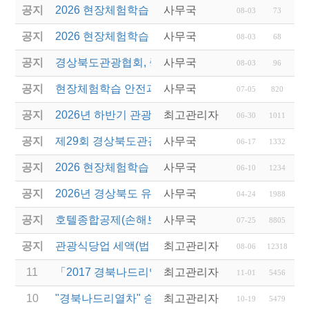
공지
2026 현장체험학습 안전과정 교육(신규. 재강습) 수
사무국
08-03
73
공지
2026 현장체험학습 안전과정(신규. 재강습) 교육 성
사무국
08-03
68
공지
경상북도관광협회, 중국 단동 해외여행상품 개발 팸
사무국
08-03
96
공지
현장체험학습 안전과정(신규/재강습) 안내
사무국
07-05
820
공지
2026년 하반기 관광진흥개발기금 융자 시행 안내
최고관리자
06-30
1011
공지
제29회 경상북도관광기념품공모전 개최
사무국
06-17
1332
공지
2026 현장체험학습 안전과정(신규.재강습)
사무국
06-10
1234
공지
2026년 경상북도 유니크베뉴를 활용한 MICE행사 
사무국
04-24
1988
공지
호텔종합공제(손해보험) 서비스 안내
사무국
07-25
8805
공지
관광식당업 세액(법인세 및 소득세)감면 제도 안내
최고관리자
08-06
12318
11
「2017 경북나드리열차 전담여행사 운영」 모집 공
최고관리자
11-01
5456
10
"경북나드리열차" 승무원 계약직 근로자 모집
최고관리자
10-19
5479