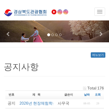
Toggl
naviga
Previous
Nex
메뉴보기
공지사항
Total 176
번호
제 목
글쓴이
날짜
조회
공지
2026년 현장체험학습 안전과정(신규.재강습) 교육생
사무국
08-05
29