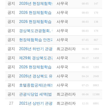
공지
2026년 현장체험학습 안전과정(신규.재강습) 교육생
사무국
08-05
147
공지
2026 현장체험학습 안전과정 교육(신규. 재강습) 수
사무국
08-03
170
공지
2026 현장체험학습 안전과정(신규. 재강습) 교육 성
사무국
08-03
138
공지
경상북도관광협회, 중국 단동 해외여행상품 개발 팸
사무국
08-03
179
공지
현장체험학습 안전과정(신규/재강습) 안내
사무국
07-05
867
공지
2026년 하반기 관광진흥개발기금 융자 시행 안내
최고관리자
06-30
1084
공지
제29회 경상북도관광기념품공모전 개최
사무국
06-17
1459
공지
2026 현장체험학습 안전과정(신규.재강습)
사무국
06-10
1293
공지
2026년 경상북도 유니크베뉴를 활용한 MICE행사 
사무국
04-24
2049
공지
호텔종합공제(손해보험) 서비스 안내
사무국
07-25
8863
공지
관광식당업 세액(법인세 및 소득세)감면 제도 안내
최고관리자
08-06
12388
27
2021년 상반기 관광진흥개발기금 융자 시행 안내
최고관리자
12-31
6891