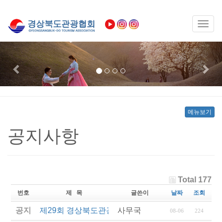
Toggl
naviga
Previous
Nex
메뉴보기
공지사항
Total 177
번호
제 목
글쓴이
날짜
조회
공지
제29회 경상북도관광기념품공모전 결과발표
사무국
08-06
224