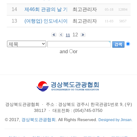
14
제46회 관광의 날 기념 2019 관광진흥유공자 정부 
최고관리자
05-18
12894
13
(여행업) 인도네시아 발리 & 덴파사르 지역 세일즈 
최고관리자
11-03
5857
12
11
and
or
경상북도관광협회
·
주소 : 경상북도 경주시 한국관광1번로 9, (우)
38117
·
대표전화 : (054)745-0750
© 2017,
경상북도관광협회
. All Rights Reserved.
Designed by Jinsan.