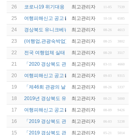
26
코로나19 위기대응 관광업계 건의문 제출(2020년 11
최고관리자
11-05
7539
25
여행피해신고 공고
최고관리자
10-16
6585
24
경상북도 유니크베뉴를 활용한 MICE행사 개최 지원 
최고관리자
08-26
4613
23
(여행업,관광숙박업)특별고용지원 업종의 고용안정 
최고관리자
08-25
3802
22
전국 여행업체 실태 전수조사 조사원 모집 안내
최고관리자
08-20
3517
21
「2020 경상북도 관광 청년인턴제 사업」실시업체 모
최고관리자
03-11
4660
20
여행피해신고 공고
최고관리자
09-03
9315
19
「제46회 관광의 날」경상북도 관광진흥유공 표창대
최고관리자
08-26
5337
18
2019년 경상북도 유니크베뉴를 활용한 MICE행사 
최고관리자
08-21
5000
17
여행피해신고 공고
최고관리자
08-09
9426
16
「2019 경상북도 관광 청년인턴제」실시업체 추가 
최고관리자
06-03
5238
15
「2019 경상북도 관광 청년인턴제」실시업체 모집 
최고관리자
05-21
5014