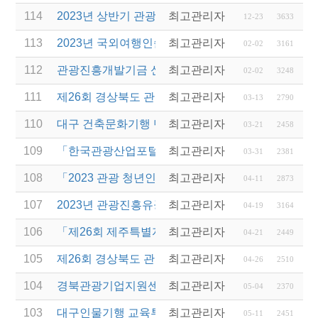
114
2023년 상반기 관광진흥개발기금 융자 시행 안내
최고관리자
12-23
3633
113
2023년 국외여행인솔자(T/C) 2차 소양교육 안내
최고관리자
02-02
3161
112
관광진흥개발기금 신용보증부 운영자금 특별융자 시
최고관리자
02-02
3248
111
제26회 경상북도 관광기념품 공모전 개최 공고
최고관리자
03-13
2790
110
대구 건축문화기행 단체투어 여행사 모집 공고
최고관리자
03-21
2458
109
「한국관광산업포털(투어라즈)」 시범운영 안내
최고관리자
03-31
2381
108
「2023 관광 청년인턴제 지원 사업」 참여 사업체 
최고관리자
04-11
2873
107
2023년 관광진흥유공자 정부 포상 대상자 추천 공고
최고관리자
04-19
3164
106
「제26회 제주특별자치도 관광기념품 공모전」 개최
최고관리자
04-21
2449
105
제26회 경상북도 관광기념품 공모전 수상작 발표
최고관리자
04-26
2510
104
경북관광기업지원센터 2023년 비상주 협력기업 모
최고관리자
05-04
2370
103
대구인물기행 교육투어 여행사 모집 공고
최고관리자
05-11
2451