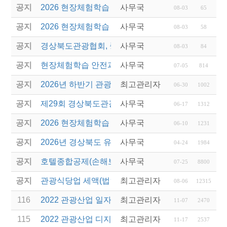
공지
2026 현장체험학습 안전과정 교육(신규. 재강습) 수
사무국
08-03
65
공지
2026 현장체험학습 안전과정(신규. 재강습) 교육 성
사무국
08-03
58
공지
경상북도관광협회, 중국 단동 해외여행상품 개발 팸
사무국
08-03
84
공지
현장체험학습 안전과정(신규/재강습) 안내
사무국
07-05
814
공지
2026년 하반기 관광진흥개발기금 융자 시행 안내
최고관리자
06-30
1002
공지
제29회 경상북도관광기념품공모전 개최
사무국
06-17
1312
공지
2026 현장체험학습 안전과정(신규.재강습)
사무국
06-10
1231
공지
2026년 경상북도 유니크베뉴를 활용한 MICE행사 
사무국
04-24
1984
공지
호텔종합공제(손해보험) 서비스 안내
사무국
07-25
8800
공지
관광식당업 세액(법인세 및 소득세)감면 제도 안내
최고관리자
08-06
12315
116
2022 관광산업 일자리박람회 개최 안내
최고관리자
11-07
2470
115
2022 관광산업 디지털혁신 포럼 안내
최고관리자
11-17
2537