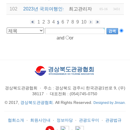
102
2023년 국외여행인솔자(T/C) 3차 소양교육 안내
최고관리자
05-16
3451
1
2
3
4
6
7
8
9
10
5
and
or
경상북도관광협회
·
주소 : 경상북도 경주시 한국관광1번로 9, (우)
38117
·
대표전화 : (054)745-0750
© 2017,
경상북도관광협회
. All Rights Reserved.
Designed by Jinsan.
협회소개
·
회원사안내
·
정보마당
·
관광도우미
·
관광법규
·
·