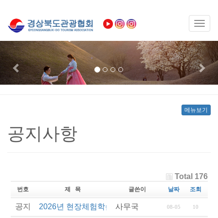
Toggl
naviga
Previous
Nex
메뉴보기
공지사항
Total 176
번호
제 목
글쓴이
날짜
조회
공지
2026년 현장체험학습 안전과정(신규.재강습) 교육생
사무국
08-05
10