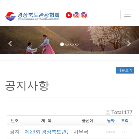
Toggl
naviga
Previous
Nex
메뉴보기
공지사항
Total 177
번호
제 목
글쓴이
날짜
조회
공지
제29회 경상북도관광기념품공모전 결과발표
사무국
08-06
166