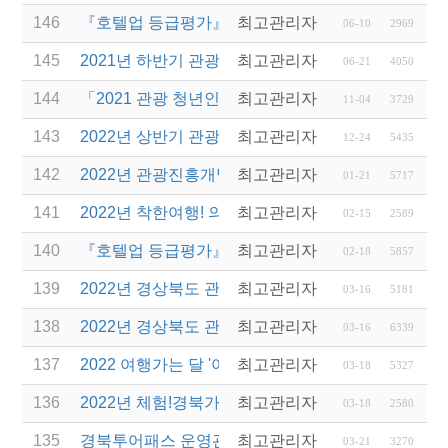
146
『호텔업 등급평가』 평가요원 선발 안내
최고관리자
06-10
2969
145
2021년 하반기 관광진흥개발기금 융자 시행 안내
최고관리자
06-21
4050
144
「2021 관광 청년인턴제 지원 사업」 변경 사항 안내
최고관리자
11-04
3729
143
2022년 상반기 관광진흥개발기금 융자 시행 안내
최고관리자
12-24
5435
142
2022년 관광진흥개발기금 신용보증부 운영자금 특
최고관리자
01-21
5717
141
2022년 착한여행! 의성투어! 운영 여행사 공모 안내
최고관리자
02-15
2589
140
『호텔업 등급평가』 평가요원 선발 안내
최고관리자
02-18
5857
139
2022년 경상북도 관광진흥기금 지원 계획 공고(융자
최고관리자
03-16
5181
138
2022년 경상북도 관광진흥기금 지원 계획 공고(보조
최고관리자
03-16
6339
137
2022 여행가는 달 '여행업계 특별관' 민간여행업계 
최고관리자
03-18
5327
136
2022년 체험!경북가족여행 운영업체 선정 및 제안서
최고관리자
03-18
2580
135
경북투어패스 운영관리 용역 제안서 평가위원(후보자
최고관리자
03-21
3270