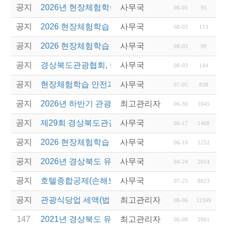
공지
2026년 현장체험학습 안전과정(신규.재강습) 교육생
사무국
08-05
95
공지
2026 현장체험학습 안전과정 교육(신규. 재강습) 수
사무국
08-03
113
공지
2026 현장체험학습 안전과정(신규. 재강습) 교육 성
사무국
08-03
99
공지
경상북도관광협회, 중국 단동 해외여행상품 개발 팸
사무국
08-03
144
공지
현장체험학습 안전과정(신규/재강습) 안내
사무국
07-05
838
공지
2026년 하반기 관광진흥개발기금 융자 시행 안내
최고관리자
06-30
1045
공지
제29회 경상북도관광기념품공모전 개최
사무국
06-17
1408
공지
2026 현장체험학습 안전과정(신규.재강습)
사무국
06-10
1252
공지
2026년 경상북도 유니크베뉴를 활용한 MICE행사 
사무국
04-24
2014
공지
호텔종합공제(손해보험) 서비스 안내
사무국
07-25
8823
공지
관광식당업 세액(법인세 및 소득세)감면 제도 안내
최고관리자
08-06
12349
147
2021년 경상북도 유니크베뉴를 활용한 MICE행사 
최고관리자
06-08
2961