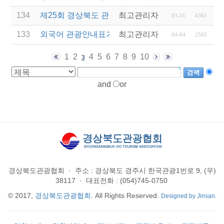
134
제25회 경상북도 관광기념품 공모전 개최 공고
최고관리자
03-31
4361
133
외국어 관광안내표기 개선을 위한 번역·감수 지원사
최고관리자
04-04
2565
1
2
4
5
6
7
8
9
10
3
and
or
경상북도관광협회
·
주소 : 경상북도 경주시 한국관광1번로 9, (우)
38117
·
대표전화 : (054)745-0750
© 2017,
경상북도관광협회
. All Rights Reserved.
Designed by Jinsan.